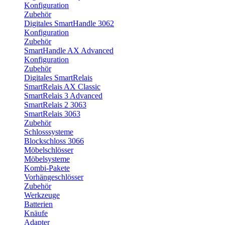
Konfiguration
Zubehör
Digitales SmartHandle 3062
Konfiguration
Zubehör
SmartHandle AX Advanced
Konfiguration
Zubehör
Digitales SmartRelais
SmartRelais AX Classic
SmartRelais 3 Advanced
SmartRelais 2 3063
SmartRelais 3063
Zubehör
Schlosssysteme
Blockschloss 3066
Möbelschlösser
Möbelsysteme
Kombi-Pakete
Vorhängeschlösser
Zubehör
Werkzeuge
Batterien
Knäufe
Adapter