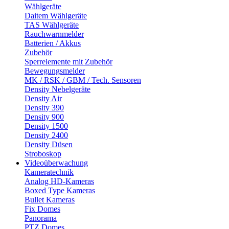
Wählgeräte
Daitem Wählgeräte
TAS Wählgeräte
Rauchwarnmelder
Batterien / Akkus
Zubehör
Sperrelemente mit Zubehör
Bewegungsmelder
MK / RSK / GBM / Tech. Sensoren
Density Nebelgeräte
Density Air
Density 390
Density 900
Density 1500
Density 2400
Density Düsen
Stroboskop
Videoüberwachung
Kameratechnik
Analog HD-Kameras
Boxed Type Kameras
Bullet Kameras
Fix Domes
Panorama
PTZ Domes