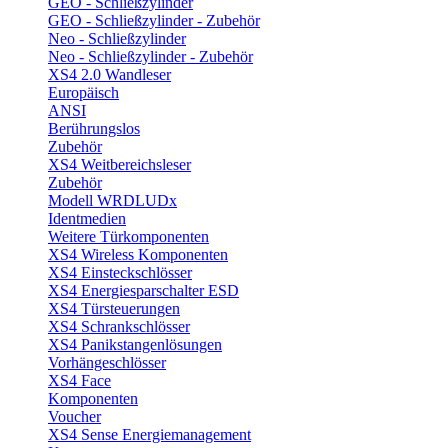
GEO - Schließzylinder
GEO - Schließzylinder - Zubehör
Neo - Schließzylinder
Neo - Schließzylinder - Zubehör
XS4 2.0 Wandleser
Europäisch
ANSI
Berührungslos
Zubehör
XS4 Weitbereichsleser
Zubehör
Modell WRDLUDx
Identmedien
Weitere Türkomponenten
XS4 Wireless Komponenten
XS4 Einsteckschlösser
XS4 Energiesparschalter ESD
XS4 Türsteuerungen
XS4 Schrankschlösser
XS4 Panikstangenlösungen
Vorhängeschlösser
XS4 Face
Komponenten
Voucher
XS4 Sense Energiemanagement