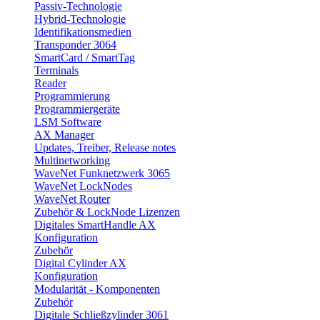
Passiv-Technologie
Hybrid-Technologie
Identifikationsmedien
Transponder 3064
SmartCard / SmartTag
Terminals
Reader
Programmierung
Programmiergeräte
LSM Software
AX Manager
Updates, Treiber, Release notes
Multinetworking
WaveNet Funknetzwerk 3065
WaveNet LockNodes
WaveNet Router
Zubehör & LockNode Lizenzen
Digitales SmartHandle AX
Konfiguration
Zubehör
Digital Cylinder AX
Konfiguration
Modularität - Komponenten
Zubehör
Digitale Schließzylinder 3061