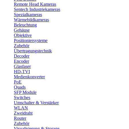
Remote Head Kameras
Sentech Industriekameras
Spezialkameras
Wärmebildkameras
Beleuchtung
Gehäuse
Objektive
Positioniersysteme
Zubehör
Übertragungstechnik
Decoder
Encoder
Glasfaser
HD-TVI
Medienkonverter
PoE
Quads
SFP Module
Switches
Umschalter & Verstärker
WLAN
Zweidraht
Router
Zubehör
Visualisierung & Storage