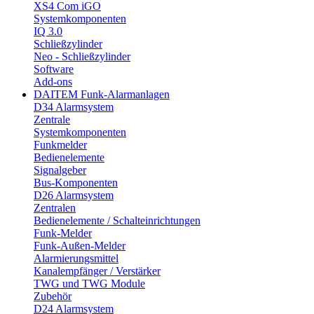
XS4 Com iGO
Systemkomponenten
IQ 3.0
Schließzylinder
Neo - Schließzylinder
Software
Add-ons
DAITEM Funk-Alarmanlagen
D34 Alarmsystem
Zentrale
Systemkomponenten
Funkmelder
Bedienelemente
Signalgeber
Bus-Komponenten
D26 Alarmsystem
Zentralen
Bedienelemente / Schalteinrichtungen
Funk-Melder
Funk-Außen-Melder
Alarmierungsmittel
Kanalempfänger / Verstärker
TWG und TWG Module
Zubehör
D24 Alarmsystem