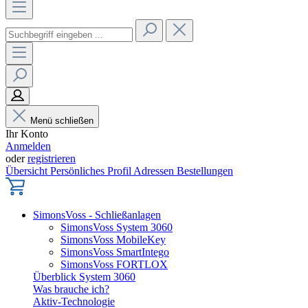
Menü schließen
Ihr Konto
Anmelden
oder
registrieren
Übersicht
Persönliches Profil
Adressen
Bestellungen
SimonsVoss - Schließanlagen
SimonsVoss System 3060
SimonsVoss MobileKey
SimonsVoss SmartIntego
SimonsVoss FORTLOX
Überblick System 3060
Was brauche ich?
Aktiv-Technologie