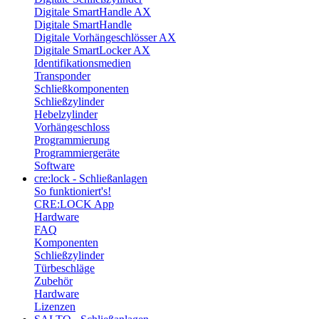
Digitale SmartHandle AX
Digitale SmartHandle
Digitale Vorhängeschlösser AX
Digitale SmartLocker AX
Identifikationsmedien
Transponder
Schließkomponenten
Schließzylinder
Hebelzylinder
Vorhängeschloss
Programmierung
Programmiergeräte
Software
cre:lock - Schließanlagen
So funktioniert's!
CRE:LOCK App
Hardware
FAQ
Komponenten
Schließzylinder
Türbeschläge
Zubehör
Hardware
Lizenzen