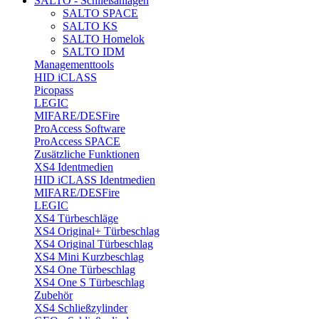
SALTO - Schließanlagen
SALTO SPACE
SALTO KS
SALTO Homelok
SALTO IDM
Managementtools
HID iCLASS
Picopass
LEGIC
MIFARE/DESFire
ProAccess Software
ProAccess SPACE
Zusätzliche Funktionen
XS4 Identmedien
HID iCLASS Identmedien
MIFARE/DESFire
LEGIC
XS4 Türbeschläge
XS4 Original+ Türbeschlag
XS4 Original Türbeschlag
XS4 Mini Kurzbeschlag
XS4 One Türbeschlag
XS4 One S Türbeschlag
Zubehör
XS4 Schließzylinder