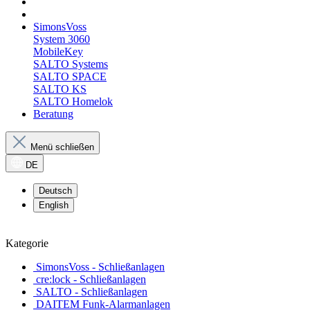
SimonsVoss
System 3060
MobileKey
SALTO Systems
SALTO SPACE
SALTO KS
SALTO Homelok
Beratung
Menü schließen
DE
Deutsch
English
Kategorie
SimonsVoss - Schließanlagen
cre:lock - Schließanlagen
SALTO - Schließanlagen
DAITEM Funk-Alarmanlagen