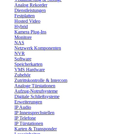
Analog Rekorder
Dienstleistungen
Festplatten
Hosted Video
Hybrid
Kamera Plug-Ins
Monitore
NAS
Netzwerk Komponenten
NVR
Software
Speicherkarten
VMS Hardware
Zubehör
Zutrittskontrolle & Intercom
Analoge Türstationen
Aufzug-Notrufsysteme
Digitale Schließsysteme
Erweiterungen
IP Audio
IP Innensprechstellen
IP Telefone
IP Türstationen
Karten & Transponder