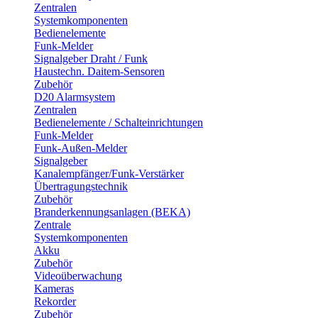
Zentralen
Systemkomponenten
Bedienelemente
Funk-Melder
Signalgeber Draht / Funk
Haustechn. Daitem-Sensoren
Zubehör
D20 Alarmsystem
Zentralen
Bedienelemente / Schalteinrichtungen
Funk-Melder
Funk-Außen-Melder
Signalgeber
Kanalempfänger/Funk-Verstärker
Übertragungstechnik
Zubehör
Branderkennungsanlagen (BEKA)
Zentrale
Systemkomponenten
Akku
Zubehör
Videoüberwachung
Kameras
Rekorder
Zubehör