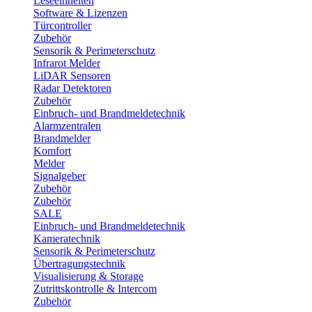
Leseeinheiten
Software & Lizenzen
Türcontroller
Zubehör
Sensorik & Perimeterschutz
Infrarot Melder
LiDAR Sensoren
Radar Detektoren
Zubehör
Einbruch- und Brandmeldetechnik
Alarmzentralen
Brandmelder
Komfort
Melder
Signalgeber
Zubehör
Zubehör
SALE
Einbruch- und Brandmeldetechnik
Kameratechnik
Sensorik & Perimeterschutz
Übertragungstechnik
Visualisierung & Storage
Zutrittskontrolle & Intercom
Zubehör