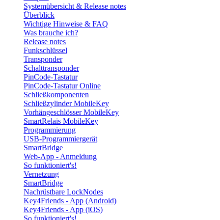
Systemübersicht & Release notes
Überblick
Wichtige Hinweise & FAQ
Was brauche ich?
Release notes
Funkschlüssel
Transponder
Schalttransponder
PinCode-Tastatur
PinCode-Tastatur Online
Schließkomponenten
Schließzylinder MobileKey
Vorhängeschlösser MobileKey
SmartRelais MobileKey
Programmierung
USB-Programmiergerät
SmartBridge
Web-App - Anmeldung
So funktioniert's!
Vernetzung
SmartBridge
Nachrüstbare LockNodes
Key4Friends - App (Android)
Key4Friends - App (iOS)
So funktioniert's!