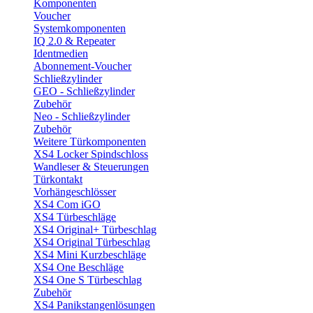
Komponenten
Voucher
Systemkomponenten
IQ 2.0 & Repeater
Identmedien
Abonnement-Voucher
Schließzylinder
GEO - Schließzylinder
Zubehör
Neo - Schließzylinder
Zubehör
Weitere Türkomponenten
XS4 Locker Spindschloss
Wandleser & Steuerungen
Türkontakt
Vorhängeschlösser
XS4 Com iGO
XS4 Türbeschläge
XS4 Original+ Türbeschlag
XS4 Original Türbeschlag
XS4 Mini Kurzbeschläge
XS4 One Beschläge
XS4 One S Türbeschlag
Zubehör
XS4 Panikstangenlösungen