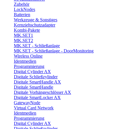
Zubehör
LockNodes
Batterien
Werkzeuge & Sonstiges
Kernziehschutzadapter
Kombi-Pakete
MK.SET1
MK.SET2
MK.SET - Schließanlage
MK.SET - Schließanlage - DoorMonitoring
Wireless Online
Identmedien
Programmierung
Digital Cylinder AX
Digitale Schließzylinder
Digitale SmartHandle AX
Digitale SmartHandle
Digitale Vorhängeschlösser AX
Digitale SmartLocker AX
GatewayNode
Virtual Card Network
Identmedien
Programmierung
Digital Cylinder AX
Digitale Schließzylinder