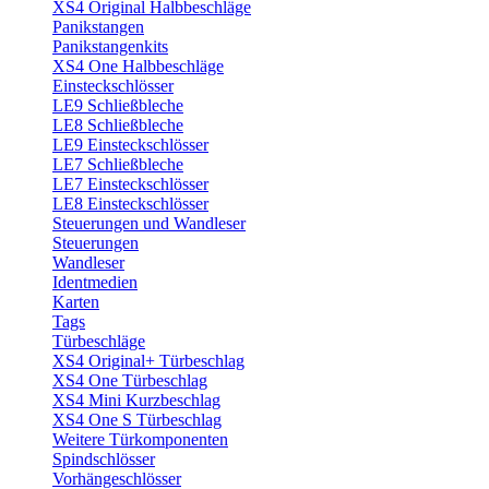
XS4 Original Halbbeschläge
Panikstangen
Panikstangenkits
XS4 One Halbbeschläge
Einsteckschlösser
LE9 Schließbleche
LE8 Schließbleche
LE9 Einsteckschlösser
LE7 Schließbleche
LE7 Einsteckschlösser
LE8 Einsteckschlösser
Steuerungen und Wandleser
Steuerungen
Wandleser
Identmedien
Karten
Tags
Türbeschläge
XS4 Original+ Türbeschlag
XS4 One Türbeschlag
XS4 Mini Kurzbeschlag
XS4 One S Türbeschlag
Weitere Türkomponenten
Spindschlösser
Vorhängeschlösser