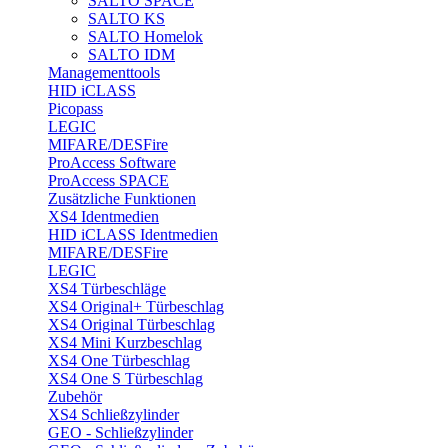
SALTO SPACE
SALTO KS
SALTO Homelok
SALTO IDM
Managementtools
HID iCLASS
Picopass
LEGIC
MIFARE/DESFire
ProAccess Software
ProAccess SPACE
Zusätzliche Funktionen
XS4 Identmedien
HID iCLASS Identmedien
MIFARE/DESFire
LEGIC
XS4 Türbeschläge
XS4 Original+ Türbeschlag
XS4 Original Türbeschlag
XS4 Mini Kurzbeschlag
XS4 One Türbeschlag
XS4 One S Türbeschlag
Zubehör
XS4 Schließzylinder
GEO - Schließzylinder