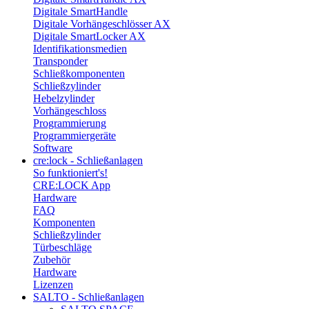
Digitale SmartHandle
Digitale Vorhängeschlösser AX
Digitale SmartLocker AX
Identifikationsmedien
Transponder
Schließkomponenten
Schließzylinder
Hebelzylinder
Vorhängeschloss
Programmierung
Programmiergeräte
Software
cre:lock - Schließanlagen
So funktioniert's!
CRE:LOCK App
Hardware
FAQ
Komponenten
Schließzylinder
Türbeschläge
Zubehör
Hardware
Lizenzen
SALTO - Schließanlagen