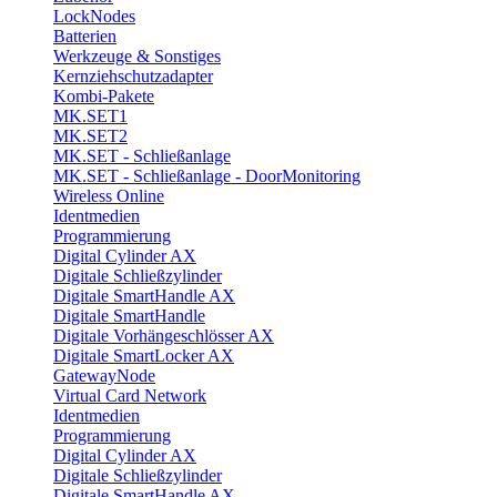
LockNodes
Batterien
Werkzeuge & Sonstiges
Kernziehschutzadapter
Kombi-Pakete
MK.SET1
MK.SET2
MK.SET - Schließanlage
MK.SET - Schließanlage - DoorMonitoring
Wireless Online
Identmedien
Programmierung
Digital Cylinder AX
Digitale Schließzylinder
Digitale SmartHandle AX
Digitale SmartHandle
Digitale Vorhängeschlösser AX
Digitale SmartLocker AX
GatewayNode
Virtual Card Network
Identmedien
Programmierung
Digital Cylinder AX
Digitale Schließzylinder
Digitale SmartHandle AX