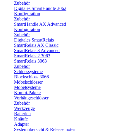
Zubehör
Digitales SmartHandle 3062
Konfiguration
Zubehör
SmartHandle AX Advanced
Konfiguration
Zubehör
Digitales SmartRelais
SmartRelais AX Classic
SmartRelais 3 Advanced
SmartRelais 2 3063
SmartRelais 3063
Zubehör
Schlosssysteme
Blockschloss 3066
Möbelschlösser
Möbelsysteme
Kombi-Pakete
Vorhängeschlösser
Zubehör
Werkzeuge
Batterien
Knäufe
Adapter
Systemübersicht & Release notes