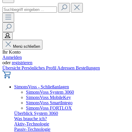
Menü schließen
Ihr Konto
Anmelden
oder
registrieren
Übersicht
Persönliches Profil
Adressen
Bestellungen
SimonsVoss - Schließanlagen
SimonsVoss System 3060
SimonsVoss MobileKey
SimonsVoss SmartIntego
SimonsVoss FORTLOX
Überblick System 3060
Was brauche ich?
Aktiv-Technologie
Passiv-Technologie