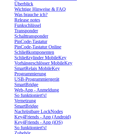
Überblick
Wichtige Hinweise & FAQ
Was brauche ich?
Release notes
Funkschlüssel
Transponder
Schalttransponder
PinCode-Tastatur
PinCode-Tastatur Online
Schließkomponenten
Schließzylinder MobileKey
Vorhängeschlösser MobileKey
SmartRelais MobileKey
Programmierung
USB-Programmiergerät
SmartBridge
Web-App - Anmeldung
So funktioniert's!
Vernetzung
SmartBridge
Nachrüstbare LockNodes
Key4Friends - App (Android)
Key4Friends - App (iOS)
So funktioniert's!
Zubehör