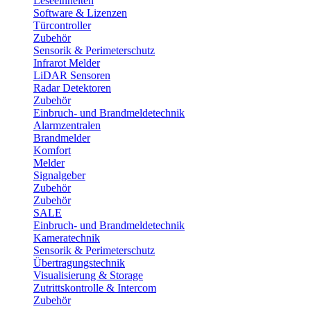
Leseeinheiten
Software & Lizenzen
Türcontroller
Zubehör
Sensorik & Perimeterschutz
Infrarot Melder
LiDAR Sensoren
Radar Detektoren
Zubehör
Einbruch- und Brandmeldetechnik
Alarmzentralen
Brandmelder
Komfort
Melder
Signalgeber
Zubehör
Zubehör
SALE
Einbruch- und Brandmeldetechnik
Kameratechnik
Sensorik & Perimeterschutz
Übertragungstechnik
Visualisierung & Storage
Zutrittskontrolle & Intercom
Zubehör