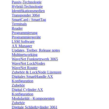
Passiv-Technologie
Hybrid-Technologie
Identifikationsmedien
Transponder 3064
SmartCard / SmartTag
Terminals
Reader
Programmierung
Programmiergeräte
LSM Software
AX Manager
Updates, Treiber, Release notes
Multinetworking
WaveNet Funknetzwerk 3065
WaveNet LockNodes
WaveNet Router
Zubehör & LockNode Lizenzen
Digitales SmartHandle AX
Konfiguration
Zubehör
Digital Cylinder AX
Konfiguration
Modularität - Komponenten
Zubehör
Digitale Schließzylinder 3061