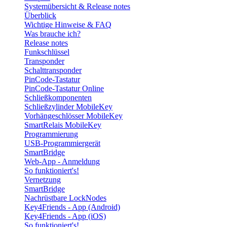
Systemübersicht & Release notes
Überblick
Wichtige Hinweise & FAQ
Was brauche ich?
Release notes
Funkschlüssel
Transponder
Schalttransponder
PinCode-Tastatur
PinCode-Tastatur Online
Schließkomponenten
Schließzylinder MobileKey
Vorhängeschlösser MobileKey
SmartRelais MobileKey
Programmierung
USB-Programmiergerät
SmartBridge
Web-App - Anmeldung
So funktioniert's!
Vernetzung
SmartBridge
Nachrüstbare LockNodes
Key4Friends - App (Android)
Key4Friends - App (iOS)
So funktioniert's!