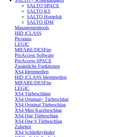
SALTO - Schließanlagen
SALTO SPACE
SALTO KS
SALTO Homelok
SALTO IDM
Managementtools
HID iCLASS
Picopass
LEGIC
MIFARE/DESFire
ProAccess Software
ProAccess SPACE
Zusätzliche Funktionen
XS4 Identmedien
HID iCLASS Identmedien
MIFARE/DESFire
LEGIC
XS4 Türbeschläge
XS4 Original+ Türbeschlag
XS4 Original Türbeschlag
XS4 Mini Kurzbeschlag
XS4 One Türbeschlag
XS4 One S Türbeschlag
Zubehör
XS4 Schließzylinder