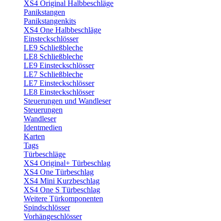
XS4 Original Halbbeschläge
Panikstangen
Panikstangenkits
XS4 One Halbbeschläge
Einsteckschlösser
LE9 Schließbleche
LE8 Schließbleche
LE9 Einsteckschlösser
LE7 Schließbleche
LE7 Einsteckschlösser
LE8 Einsteckschlösser
Steuerungen und Wandleser
Steuerungen
Wandleser
Identmedien
Karten
Tags
Türbeschläge
XS4 Original+ Türbeschlag
XS4 One Türbeschlag
XS4 Mini Kurzbeschlag
XS4 One S Türbeschlag
Weitere Türkomponenten
Spindschlösser
Vorhängeschlösser