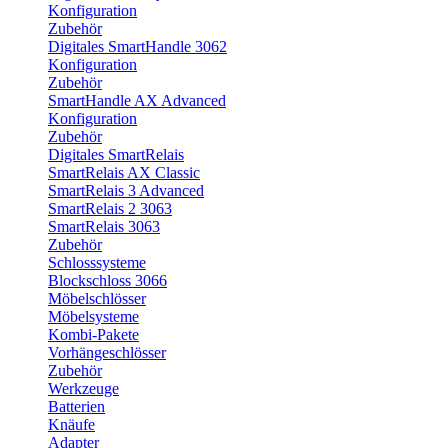
Konfiguration
Zubehör
Digitales SmartHandle 3062
Konfiguration
Zubehör
SmartHandle AX Advanced
Konfiguration
Zubehör
Digitales SmartRelais
SmartRelais AX Classic
SmartRelais 3 Advanced
SmartRelais 2 3063
SmartRelais 3063
Zubehör
Schlosssysteme
Blockschloss 3066
Möbelschlösser
Möbelsysteme
Kombi-Pakete
Vorhängeschlösser
Zubehör
Werkzeuge
Batterien
Knäufe
Adapter