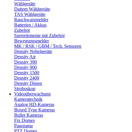
Wählgeräte
Daitem Wählgeräte
TAS Wählgeräte
Rauchwarnmelder
Batterien / Akkus
Zubehör
Sperrelemente mit Zubehör
Bewegungsmelder
MK / RSK / GBM / Tech. Sensoren
Density Nebelgeräte
Density Air
Density 390
Density 900
Density 1500
Density 2400
Density Düsen
Stroboskop
Videoüberwachung
Kameratechnik
Analog HD-Kameras
Boxed Type Kameras
Bullet Kameras
Fix Domes
Panorama
PTZ Domes