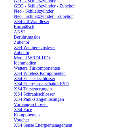
GEO - Schließzylinder
GEO - Schließzylinder - Zubehör
Neo - Schließzylinder
Neo - Schließzylinder - Zubehör
XS4 2.0 Wandleser
Europäisch
ANSI
Berührungslos
Zubehör
XS4 Weitbereichsleser
Zubehör
Modell WRDLUDx
Identmedien
Weitere Türkomponenten
XS4 Wireless Komponenten
XS4 Einsteckschlösser
XS4 Energiesparschalter ESD
XS4 Türsteuerungen
XS4 Schrankschlösser
XS4 Panikstangenlösungen
Vorhängeschlösser
XS4 Face
Komponenten
Voucher
XS4 Sense Energiemanagement