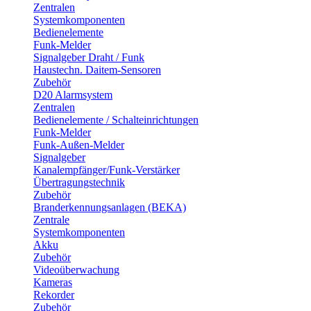
Zentralen
Systemkomponenten
Bedienelemente
Funk-Melder
Signalgeber Draht / Funk
Haustechn. Daitem-Sensoren
Zubehör
D20 Alarmsystem
Zentralen
Bedienelemente / Schalteinrichtungen
Funk-Melder
Funk-Außen-Melder
Signalgeber
Kanalempfänger/Funk-Verstärker
Übertragungstechnik
Zubehör
Branderkennungsanlagen (BEKA)
Zentrale
Systemkomponenten
Akku
Zubehör
Videoüberwachung
Kameras
Rekorder
Zubehör