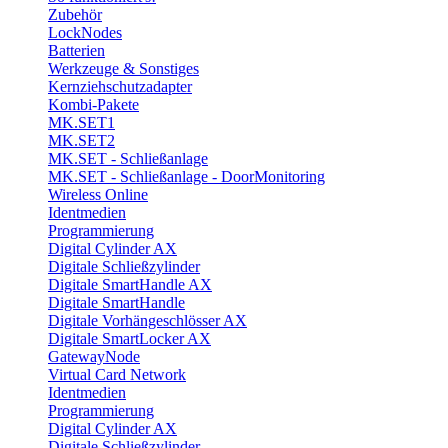
Zubehör
LockNodes
Batterien
Werkzeuge & Sonstiges
Kernziehschutzadapter
Kombi-Pakete
MK.SET1
MK.SET2
MK.SET - Schließanlage
MK.SET - Schließanlage - DoorMonitoring
Wireless Online
Identmedien
Programmierung
Digital Cylinder AX
Digitale Schließzylinder
Digitale SmartHandle AX
Digitale SmartHandle
Digitale Vorhängeschlösser AX
Digitale SmartLocker AX
GatewayNode
Virtual Card Network
Identmedien
Programmierung
Digital Cylinder AX
Digitale Schließzylinder