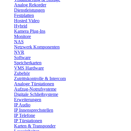
Analog Rekorder
Dienstleistungen
Festplatten
Hosted Video
Hybrid
Kamera Plug-Ins
Monitore
NAS
Netzwerk Komponenten
NVR
Software
Speicherkarten
VMS Hardware
Zubehör
Zutrittskontrolle & Intercom
Analoge Türstationen
Aufzug-Notrufsysteme
Digitale Schließsysteme
Erweiterungen
IP Audio
IP Innensprechstellen
IP Telefone
IP Türstationen
Karten & Transponder