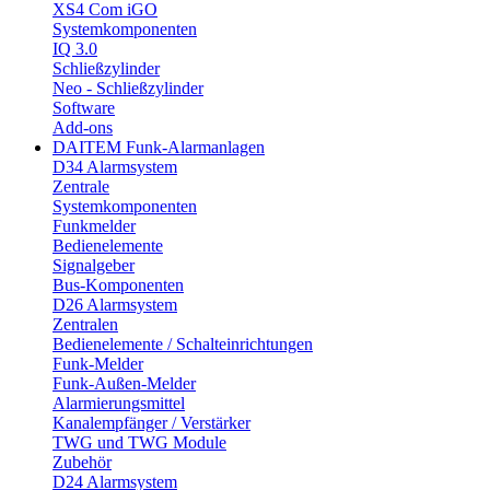
XS4 Com iGO
Systemkomponenten
IQ 3.0
Schließzylinder
Neo - Schließzylinder
Software
Add-ons
DAITEM Funk-Alarmanlagen
D34 Alarmsystem
Zentrale
Systemkomponenten
Funkmelder
Bedienelemente
Signalgeber
Bus-Komponenten
D26 Alarmsystem
Zentralen
Bedienelemente / Schalteinrichtungen
Funk-Melder
Funk-Außen-Melder
Alarmierungsmittel
Kanalempfänger / Verstärker
TWG und TWG Module
Zubehör
D24 Alarmsystem