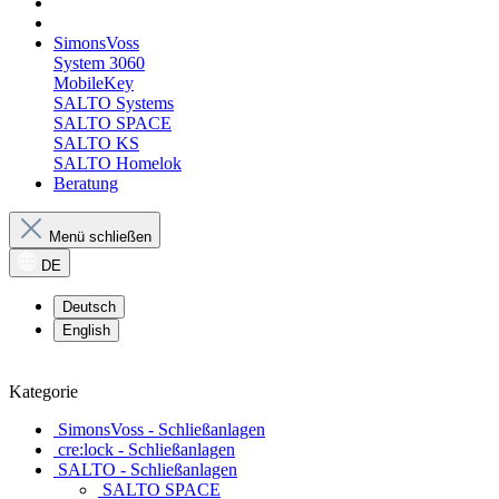
SimonsVoss
System 3060
MobileKey
SALTO Systems
SALTO SPACE
SALTO KS
SALTO Homelok
Beratung
Menü schließen
DE
Deutsch
English
Kategorie
SimonsVoss - Schließanlagen
cre:lock - Schließanlagen
SALTO - Schließanlagen
SALTO SPACE