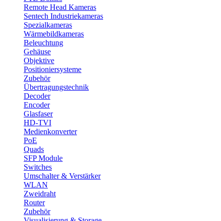
Remote Head Kameras
Sentech Industriekameras
Spezialkameras
Wärmebildkameras
Beleuchtung
Gehäuse
Objektive
Positioniersysteme
Zubehör
Übertragungstechnik
Decoder
Encoder
Glasfaser
HD-TVI
Medienkonverter
PoE
Quads
SFP Module
Switches
Umschalter & Verstärker
WLAN
Zweidraht
Router
Zubehör
Visualisierung & Storage