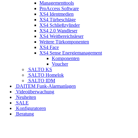
Managementtools
ProAccess Software
XS4 Identmedien
XS4 Türbeschläge
XS4 Schließzylinder
XS4 2.0 Wandleser
XS4 Weitbereichsleser
Weitere Türkomponenten
XS4 Face
XS4 Sense Energiemanagement
Komponenten
Voucher
SALTO KS
SALTO Homelok
SALTO IDM
DAITEM Funk-Alarmanlagen
Videoüberwachung
Neuheiten
SALE
Konfiguratoren
Beratung