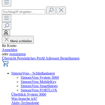
Menü schließen
Ihr Konto
Anmelden
oder
registrieren
Übersicht
Persönliches Profil
Adressen
Bestellungen
SimonsVoss - Schließanlagen
SimonsVoss System 3060
SimonsVoss MobileKey
SimonsVoss SmartIntego
SimonsVoss FORTLOX
Überblick System 3060
Was brauche ich?
Aktiv-Technologie