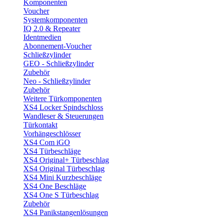
Komponenten
Voucher
Systemkomponenten
IQ 2.0 & Repeater
Identmedien
Abonnement-Voucher
Schließzylinder
GEO - Schließzylinder
Zubehör
Neo - Schließzylinder
Zubehör
Weitere Türkomponenten
XS4 Locker Spindschloss
Wandleser & Steuerungen
Türkontakt
Vorhängeschlösser
XS4 Com iGO
XS4 Türbeschläge
XS4 Original+ Türbeschlag
XS4 Original Türbeschlag
XS4 Mini Kurzbeschläge
XS4 One Beschläge
XS4 One S Türbeschlag
Zubehör
XS4 Panikstangenlösungen