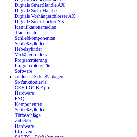
Digitale SmartHandle AX
Digitale SmartHandle
Digitale Vorhängeschlösser AX
Digitale SmartLocker AX
Identifikationsmedien
Transponder
Schließkomponenten
Schließzylinder
Hebelzylinder
Vorhängeschloss
Programmierung
Programmiergeräte
Software
cre:lock - Schließanlagen
So funktioniert's!
CRE:LOCK App
Hardware
FAQ
Komponenten
Schließzylinder
Türbeschläge
Zubehör
Hardware
Lizenzen