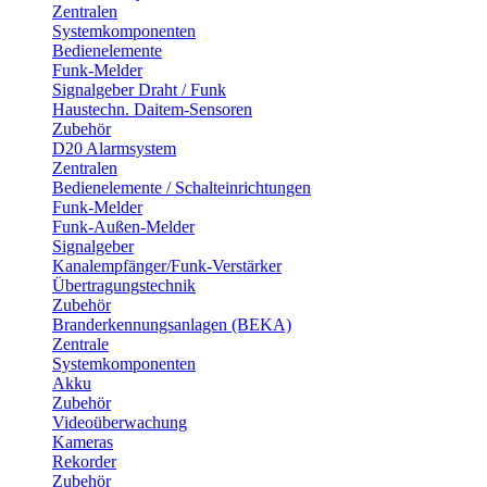
Zentralen
Systemkomponenten
Bedienelemente
Funk-Melder
Signalgeber Draht / Funk
Haustechn. Daitem-Sensoren
Zubehör
D20 Alarmsystem
Zentralen
Bedienelemente / Schalteinrichtungen
Funk-Melder
Funk-Außen-Melder
Signalgeber
Kanalempfänger/Funk-Verstärker
Übertragungstechnik
Zubehör
Branderkennungsanlagen (BEKA)
Zentrale
Systemkomponenten
Akku
Zubehör
Videoüberwachung
Kameras
Rekorder
Zubehör