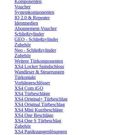
Komponenten
Voucher
Systemkomponenten
IQ 2.0 & Repeater
Identmedien
Abonnement-Voucher
Schließzylinder
GEO - Schließzylinder
Zubehör
Neo - Schließzylinder
Zubehör
Weitere Türkomponenten
XS4 Locker Spindschloss
Wandleser & Steuerungen
Türkontakt
Vorhängeschlösser
XS4 Com iGO
XS4 Türbeschläge
XS4 Original+ Türbeschlag
XS4 Original Türbeschlag
XS4 Mini Kurzbeschläge
XS4 One Beschläge
XS4 One S Türbeschlag
Zubehör
XS4 Panikstangenlösungen