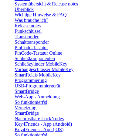
Systemübersicht & Release notes
Überblick
Wichtige Hinweise & FAQ
Was brauche ich?
Release notes
Funkschlüssel
Transponder
Schalttransponder
PinCode-Tastatur
PinCode-Tastatur Online
Schließkomponenten
Schließzylinder MobileKey
Vorhängeschlösser MobileKey
SmartRelais MobileKey
Programmierung
USB-Programmiergerät
SmartBridge
Web-App - Anmeldung
So funktioniert's!
Vernetzung
SmartBridge
Nachrüstbare LockNodes
Key4Friends - App (Android)
Key4Friends - App (iOS)
So funktioniert's!