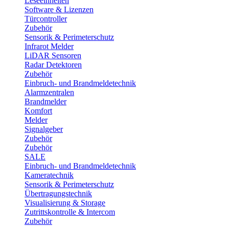
Leseeinheiten
Software & Lizenzen
Türcontroller
Zubehör
Sensorik & Perimeterschutz
Infrarot Melder
LiDAR Sensoren
Radar Detektoren
Zubehör
Einbruch- und Brandmeldetechnik
Alarmzentralen
Brandmelder
Komfort
Melder
Signalgeber
Zubehör
Zubehör
SALE
Einbruch- und Brandmeldetechnik
Kameratechnik
Sensorik & Perimeterschutz
Übertragungstechnik
Visualisierung & Storage
Zutrittskontrolle & Intercom
Zubehör