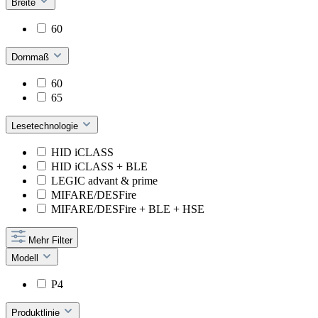
Breite
60
Dornmaß
60
65
Lesetechnologie
HID iCLASS
HID iCLASS + BLE
LEGIC advant & prime
MIFARE/DESFire
MIFARE/DESFire + BLE + HSE
Mehr Filter
Modell
P4
Produktlinie