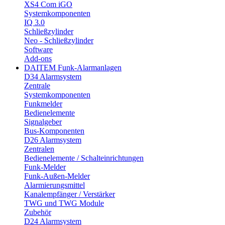
XS4 Com iGO
Systemkomponenten
IQ 3.0
Schließzylinder
Neo - Schließzylinder
Software
Add-ons
DAITEM Funk-Alarmanlagen
D34 Alarmsystem
Zentrale
Systemkomponenten
Funkmelder
Bedienelemente
Signalgeber
Bus-Komponenten
D26 Alarmsystem
Zentralen
Bedienelemente / Schalteinrichtungen
Funk-Melder
Funk-Außen-Melder
Alarmierungsmittel
Kanalempfänger / Verstärker
TWG und TWG Module
Zubehör
D24 Alarmsystem