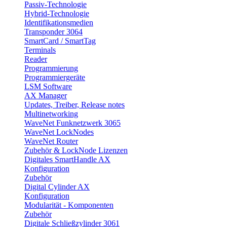
Passiv-Technologie
Hybrid-Technologie
Identifikationsmedien
Transponder 3064
SmartCard / SmartTag
Terminals
Reader
Programmierung
Programmiergeräte
LSM Software
AX Manager
Updates, Treiber, Release notes
Multinetworking
WaveNet Funknetzwerk 3065
WaveNet LockNodes
WaveNet Router
Zubehör & LockNode Lizenzen
Digitales SmartHandle AX
Konfiguration
Zubehör
Digital Cylinder AX
Konfiguration
Modularität - Komponenten
Zubehör
Digitale Schließzylinder 3061