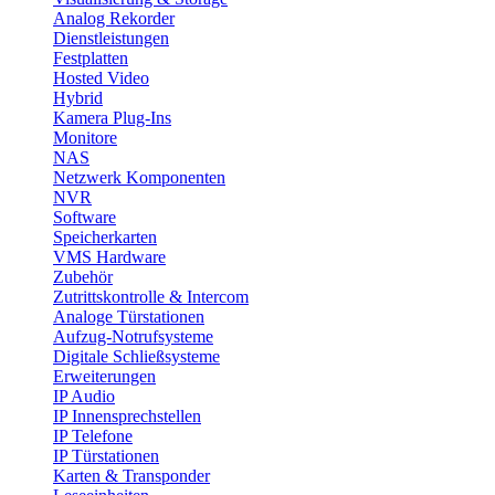
Analog Rekorder
Dienstleistungen
Festplatten
Hosted Video
Hybrid
Kamera Plug-Ins
Monitore
NAS
Netzwerk Komponenten
NVR
Software
Speicherkarten
VMS Hardware
Zubehör
Zutrittskontrolle & Intercom
Analoge Türstationen
Aufzug-Notrufsysteme
Digitale Schließsysteme
Erweiterungen
IP Audio
IP Innensprechstellen
IP Telefone
IP Türstationen
Karten & Transponder