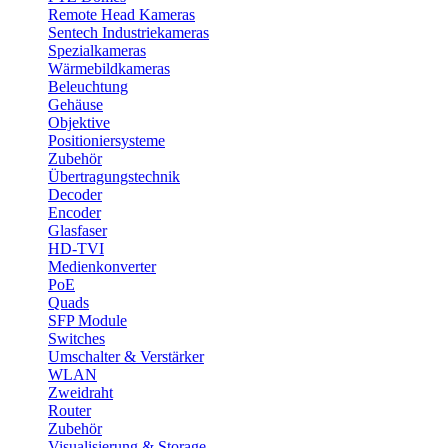
Remote Head Kameras
Sentech Industriekameras
Spezialkameras
Wärmebildkameras
Beleuchtung
Gehäuse
Objektive
Positioniersysteme
Zubehör
Übertragungstechnik
Decoder
Encoder
Glasfaser
HD-TVI
Medienkonverter
PoE
Quads
SFP Module
Switches
Umschalter & Verstärker
WLAN
Zweidraht
Router
Zubehör
Visualisierung & Storage