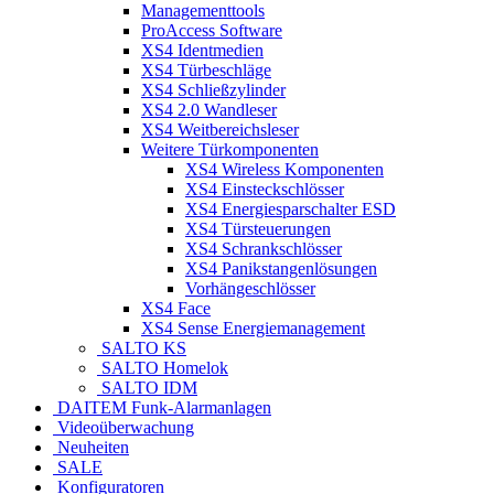
Managementtools
ProAccess Software
XS4 Identmedien
XS4 Türbeschläge
XS4 Schließzylinder
XS4 2.0 Wandleser
XS4 Weitbereichsleser
Weitere Türkomponenten
XS4 Wireless Komponenten
XS4 Einsteckschlösser
XS4 Energiesparschalter ESD
XS4 Türsteuerungen
XS4 Schrankschlösser
XS4 Panikstangenlösungen
Vorhängeschlösser
XS4 Face
XS4 Sense Energiemanagement
SALTO KS
SALTO Homelok
SALTO IDM
DAITEM Funk-Alarmanlagen
Videoüberwachung
Neuheiten
SALE
Konfiguratoren