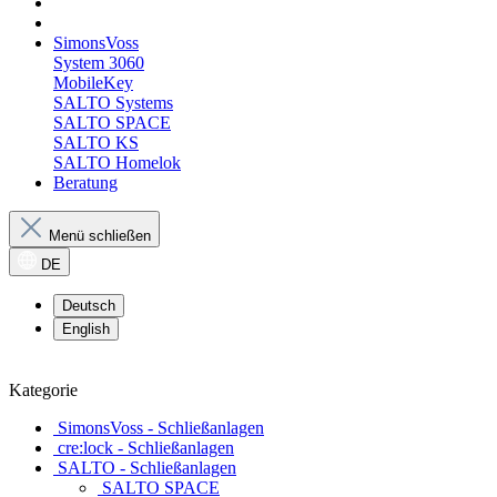
SimonsVoss
System 3060
MobileKey
SALTO Systems
SALTO SPACE
SALTO KS
SALTO Homelok
Beratung
Menü schließen
DE
Deutsch
English
Kategorie
SimonsVoss - Schließanlagen
cre:lock - Schließanlagen
SALTO - Schließanlagen
SALTO SPACE