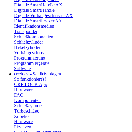
Digitale SmartHandle AX
Digitale SmartHandle
Digitale Vorhängeschlösser AX
Digitale SmartLocker AX
Identifikationsmedien
Transponder
Schließkomponenten
Schließzylinder
Hebelzylinder
Vorhängeschloss
Programmierung
Programmiergeräte
Software
cre:lock - Schließanlagen
So funktioniert's!
CRE:LOCK App
Hardware
FAQ
Komponenten
Schließzylinder
Türbeschläge
Zubehör
Hardware
Lizenzen