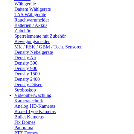
Wählgeräte
Daitem Wählgeräte
TAS Wählgeräte
Rauchwarnmelder
Batterien / Akkus
Zubehör
Sperrelemente mit Zubehör
Bewegungsmelder
MK / RSK / GBM / Tech. Sensoren
Density Nebelgeräte
Density Air
Density 390
Density 900
Density 1500
Density 2400
Density Düsen
Stroboskop
Videoüberwachung
Kameratechnik
Analog HD-Kameras
Boxed Type Kameras
Bullet Kameras
Fix Domes
Panorama
PTZ Domes