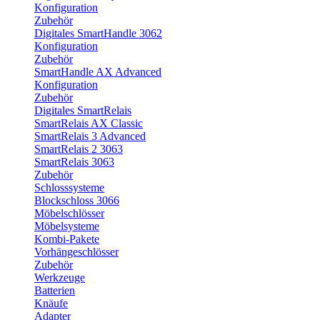
Konfiguration
Zubehör
Digitales SmartHandle 3062
Konfiguration
Zubehör
SmartHandle AX Advanced
Konfiguration
Zubehör
Digitales SmartRelais
SmartRelais AX Classic
SmartRelais 3 Advanced
SmartRelais 2 3063
SmartRelais 3063
Zubehör
Schlosssysteme
Blockschloss 3066
Möbelschlösser
Möbelsysteme
Kombi-Pakete
Vorhängeschlösser
Zubehör
Werkzeuge
Batterien
Knäufe
Adapter