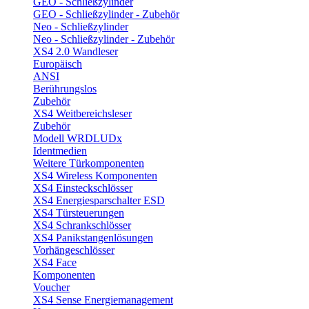
GEO - Schließzylinder
GEO - Schließzylinder - Zubehör
Neo - Schließzylinder
Neo - Schließzylinder - Zubehör
XS4 2.0 Wandleser
Europäisch
ANSI
Berührungslos
Zubehör
XS4 Weitbereichsleser
Zubehör
Modell WRDLUDx
Identmedien
Weitere Türkomponenten
XS4 Wireless Komponenten
XS4 Einsteckschlösser
XS4 Energiesparschalter ESD
XS4 Türsteuerungen
XS4 Schrankschlösser
XS4 Panikstangenlösungen
Vorhängeschlösser
XS4 Face
Komponenten
Voucher
XS4 Sense Energiemanagement