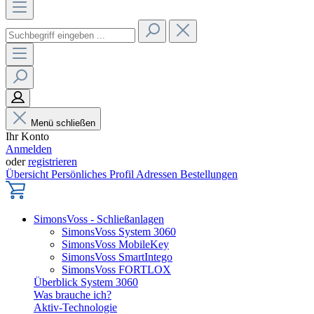
Menü schließen
Ihr Konto
Anmelden
oder
registrieren
Übersicht
Persönliches Profil
Adressen
Bestellungen
SimonsVoss - Schließanlagen
SimonsVoss System 3060
SimonsVoss MobileKey
SimonsVoss SmartIntego
SimonsVoss FORTLOX
Überblick System 3060
Was brauche ich?
Aktiv-Technologie