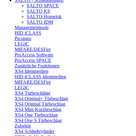
SALTO - Schließanlagen
SALTO SPACE
SALTO KS
SALTO Homelok
SALTO IDM
Managementtools
HID iCLASS
Picopass
LEGIC
MIFARE/DESFire
ProAccess Software
ProAccess SPACE
Zusätzliche Funktionen
XS4 Identmedien
HID iCLASS Identmedien
MIFARE/DESFire
LEGIC
XS4 Türbeschläge
XS4 Original+ Türbeschlag
XS4 Original Türbeschlag
XS4 Mini Kurzbeschlag
XS4 One Türbeschlag
XS4 One S Türbeschlag
Zubehör
XS4 Schließzylinder