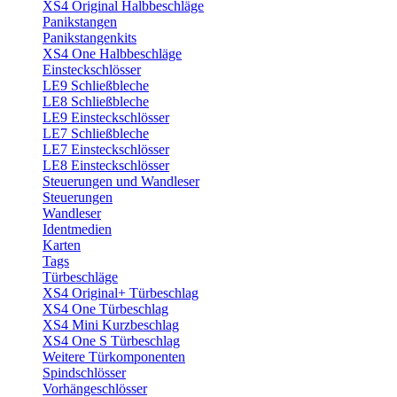
XS4 Original Halbbeschläge
Panikstangen
Panikstangenkits
XS4 One Halbbeschläge
Einsteckschlösser
LE9 Schließbleche
LE8 Schließbleche
LE9 Einsteckschlösser
LE7 Schließbleche
LE7 Einsteckschlösser
LE8 Einsteckschlösser
Steuerungen und Wandleser
Steuerungen
Wandleser
Identmedien
Karten
Tags
Türbeschläge
XS4 Original+ Türbeschlag
XS4 One Türbeschlag
XS4 Mini Kurzbeschlag
XS4 One S Türbeschlag
Weitere Türkomponenten
Spindschlösser
Vorhängeschlösser