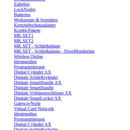
Zubehör
LockNodes
Batterien
Werkzeuge & Sonstiges
Kernziehschutzadapter
Kombi-Pakete
MK.SET1
MK.SET2
MK.SET - Schließanlage
MK.SET - Schließanlage - DoorMonitoring
Wireless Online
Identmedien
Programmierung
Digital Cylinder AX
Digitale Schließzylinder
Digitale SmartHandle AX
Digitale SmartHandle
Digitale Vorhängeschlösser AX
Digitale SmartLocker AX
GatewayNode
Virtual Card Network
Identmedien
Programmierung
Digital Cylinder AX
Digitale Schließzylinder