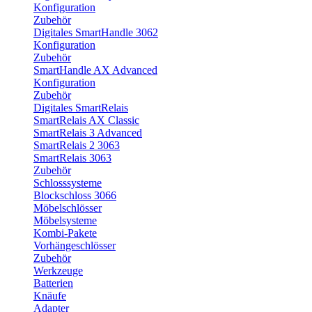
Konfiguration
Zubehör
Digitales SmartHandle 3062
Konfiguration
Zubehör
SmartHandle AX Advanced
Konfiguration
Zubehör
Digitales SmartRelais
SmartRelais AX Classic
SmartRelais 3 Advanced
SmartRelais 2 3063
SmartRelais 3063
Zubehör
Schlosssysteme
Blockschloss 3066
Möbelschlösser
Möbelsysteme
Kombi-Pakete
Vorhängeschlösser
Zubehör
Werkzeuge
Batterien
Knäufe
Adapter