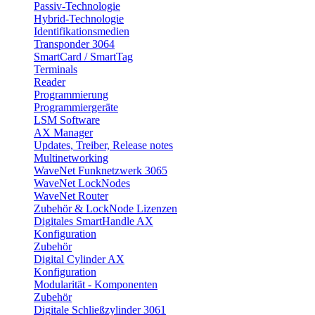
Passiv-Technologie
Hybrid-Technologie
Identifikationsmedien
Transponder 3064
SmartCard / SmartTag
Terminals
Reader
Programmierung
Programmiergeräte
LSM Software
AX Manager
Updates, Treiber, Release notes
Multinetworking
WaveNet Funknetzwerk 3065
WaveNet LockNodes
WaveNet Router
Zubehör & LockNode Lizenzen
Digitales SmartHandle AX
Konfiguration
Zubehör
Digital Cylinder AX
Konfiguration
Modularität - Komponenten
Zubehör
Digitale Schließzylinder 3061