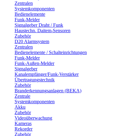
Zentralen
Systemkomponenten
Bedienelemente
Funk-Melder
Signalgeber Draht / Funk
Haustechn. Daitem-Sensoren
Zubehör
D20 Alarmsystem
Zentralen
Bedienelemente / Schalteinrichtungen
Funk-Melder
Funk-Außen-Melder
Signalgeber
Kanalempfänger/Funk-Verstärker
Übertragungstechnik
Zubehör
Branderkennungsanlagen (BEKA)
Zentrale
Systemkomponenten
Akku
Zubehör
Videoüberwachung
Kameras
Rekorder
Zubehör