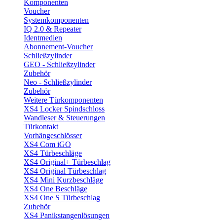
Komponenten
Voucher
Systemkomponenten
IQ 2.0 & Repeater
Identmedien
Abonnement-Voucher
Schließzylinder
GEO - Schließzylinder
Zubehör
Neo - Schließzylinder
Zubehör
Weitere Türkomponenten
XS4 Locker Spindschloss
Wandleser & Steuerungen
Türkontakt
Vorhängeschlösser
XS4 Com iGO
XS4 Türbeschläge
XS4 Original+ Türbeschlag
XS4 Original Türbeschlag
XS4 Mini Kurzbeschläge
XS4 One Beschläge
XS4 One S Türbeschlag
Zubehör
XS4 Panikstangenlösungen