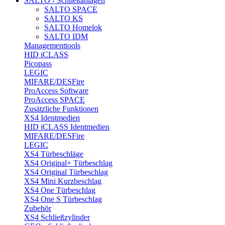
SALTO - Schließanlagen
SALTO SPACE
SALTO KS
SALTO Homelok
SALTO IDM
Managementtools
HID iCLASS
Picopass
LEGIC
MIFARE/DESFire
ProAccess Software
ProAccess SPACE
Zusätzliche Funktionen
XS4 Identmedien
HID iCLASS Identmedien
MIFARE/DESFire
LEGIC
XS4 Türbeschläge
XS4 Original+ Türbeschlag
XS4 Original Türbeschlag
XS4 Mini Kurzbeschlag
XS4 One Türbeschlag
XS4 One S Türbeschlag
Zubehör
XS4 Schließzylinder