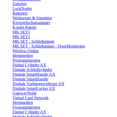
Zubehör
LockNodes
Batterien
Werkzeuge & Sonstiges
Kernziehschutzadapter
Kombi-Pakete
MK.SET1
MK.SET2
MK.SET - Schließanlage
MK.SET - Schließanlage - DoorMonitoring
Wireless Online
Identmedien
Programmierung
Digital Cylinder AX
Digitale Schließzylinder
Digitale SmartHandle AX
Digitale SmartHandle
Digitale Vorhängeschlösser AX
Digitale SmartLocker AX
GatewayNode
Virtual Card Network
Identmedien
Programmierung
Digital Cylinder AX
Digitale Schließzylinder