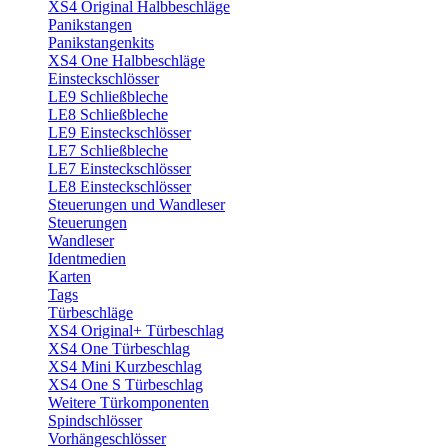
XS4 Original Halbbeschläge
Panikstangen
Panikstangenkits
XS4 One Halbbeschläge
Einsteckschlösser
LE9 Schließbleche
LE8 Schließbleche
LE9 Einsteckschlösser
LE7 Schließbleche
LE7 Einsteckschlösser
LE8 Einsteckschlösser
Steuerungen und Wandleser
Steuerungen
Wandleser
Identmedien
Karten
Tags
Türbeschläge
XS4 Original+ Türbeschlag
XS4 One Türbeschlag
XS4 Mini Kurzbeschlag
XS4 One S Türbeschlag
Weitere Türkomponenten
Spindschlösser
Vorhängeschlösser