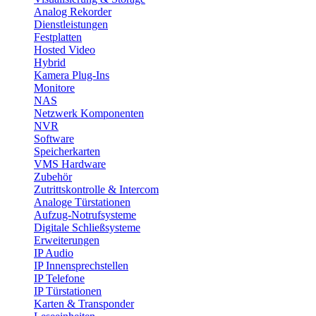
Analog Rekorder
Dienstleistungen
Festplatten
Hosted Video
Hybrid
Kamera Plug-Ins
Monitore
NAS
Netzwerk Komponenten
NVR
Software
Speicherkarten
VMS Hardware
Zubehör
Zutrittskontrolle & Intercom
Analoge Türstationen
Aufzug-Notrufsysteme
Digitale Schließsysteme
Erweiterungen
IP Audio
IP Innensprechstellen
IP Telefone
IP Türstationen
Karten & Transponder