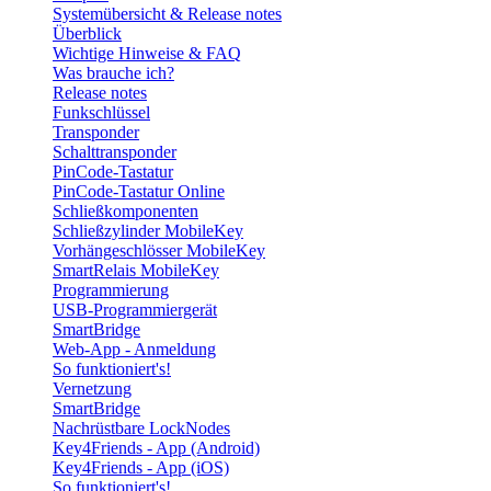
Systemübersicht & Release notes
Überblick
Wichtige Hinweise & FAQ
Was brauche ich?
Release notes
Funkschlüssel
Transponder
Schalttransponder
PinCode-Tastatur
PinCode-Tastatur Online
Schließkomponenten
Schließzylinder MobileKey
Vorhängeschlösser MobileKey
SmartRelais MobileKey
Programmierung
USB-Programmiergerät
SmartBridge
Web-App - Anmeldung
So funktioniert's!
Vernetzung
SmartBridge
Nachrüstbare LockNodes
Key4Friends - App (Android)
Key4Friends - App (iOS)
So funktioniert's!