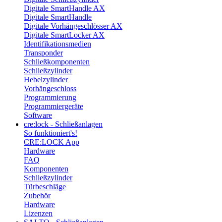
Digitale SmartHandle AX
Digitale SmartHandle
Digitale Vorhängeschlösser AX
Digitale SmartLocker AX
Identifikationsmedien
Transponder
Schließkomponenten
Schließzylinder
Hebelzylinder
Vorhängeschloss
Programmierung
Programmiergeräte
Software
cre:lock - Schließanlagen
So funktioniert's!
CRE:LOCK App
Hardware
FAQ
Komponenten
Schließzylinder
Türbeschläge
Zubehör
Hardware
Lizenzen