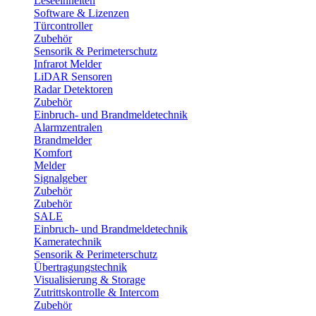
Leseeinheiten
Software & Lizenzen
Türcontroller
Zubehör
Sensorik & Perimeterschutz
Infrarot Melder
LiDAR Sensoren
Radar Detektoren
Zubehör
Einbruch- und Brandmeldetechnik
Alarmzentralen
Brandmelder
Komfort
Melder
Signalgeber
Zubehör
Zubehör
SALE
Einbruch- und Brandmeldetechnik
Kameratechnik
Sensorik & Perimeterschutz
Übertragungstechnik
Visualisierung & Storage
Zutrittskontrolle & Intercom
Zubehör