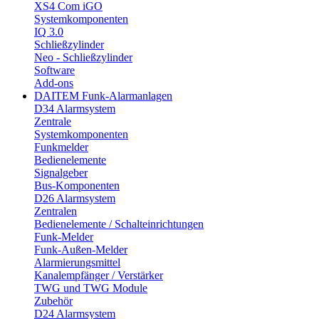
XS4 Com iGO
Systemkomponenten
IQ 3.0
Schließzylinder
Neo - Schließzylinder
Software
Add-ons
DAITEM Funk-Alarmanlagen
D34 Alarmsystem
Zentrale
Systemkomponenten
Funkmelder
Bedienelemente
Signalgeber
Bus-Komponenten
D26 Alarmsystem
Zentralen
Bedienelemente / Schalteinrichtungen
Funk-Melder
Funk-Außen-Melder
Alarmierungsmittel
Kanalempfänger / Verstärker
TWG und TWG Module
Zubehör
D24 Alarmsystem