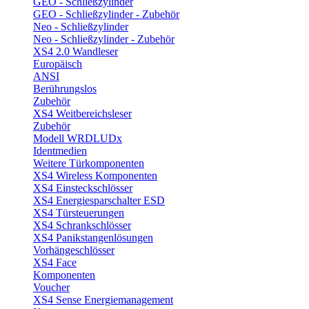
GEO - Schließzylinder
GEO - Schließzylinder - Zubehör
Neo - Schließzylinder
Neo - Schließzylinder - Zubehör
XS4 2.0 Wandleser
Europäisch
ANSI
Berührungslos
Zubehör
XS4 Weitbereichsleser
Zubehör
Modell WRDLUDx
Identmedien
Weitere Türkomponenten
XS4 Wireless Komponenten
XS4 Einsteckschlösser
XS4 Energiesparschalter ESD
XS4 Türsteuerungen
XS4 Schrankschlösser
XS4 Panikstangenlösungen
Vorhängeschlösser
XS4 Face
Komponenten
Voucher
XS4 Sense Energiemanagement