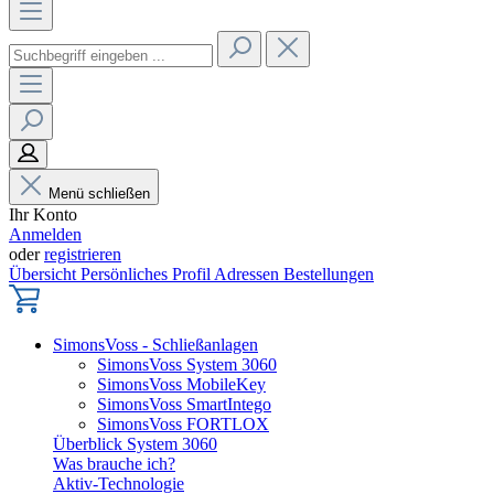
Menü schließen
Ihr Konto
Anmelden
oder
registrieren
Übersicht
Persönliches Profil
Adressen
Bestellungen
SimonsVoss - Schließanlagen
SimonsVoss System 3060
SimonsVoss MobileKey
SimonsVoss SmartIntego
SimonsVoss FORTLOX
Überblick System 3060
Was brauche ich?
Aktiv-Technologie