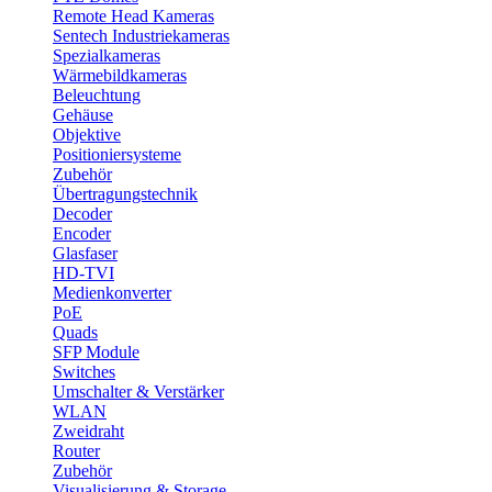
Remote Head Kameras
Sentech Industriekameras
Spezialkameras
Wärmebildkameras
Beleuchtung
Gehäuse
Objektive
Positioniersysteme
Zubehör
Übertragungstechnik
Decoder
Encoder
Glasfaser
HD-TVI
Medienkonverter
PoE
Quads
SFP Module
Switches
Umschalter & Verstärker
WLAN
Zweidraht
Router
Zubehör
Visualisierung & Storage