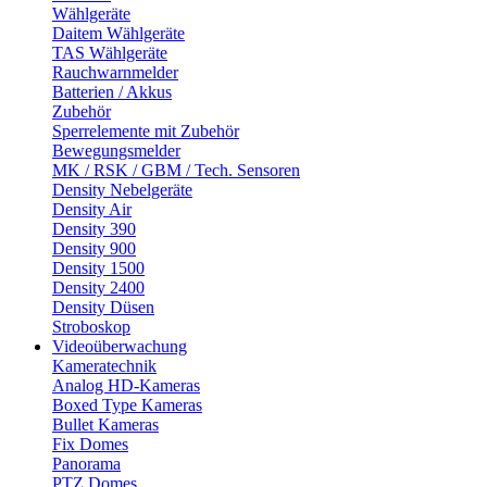
Wählgeräte
Daitem Wählgeräte
TAS Wählgeräte
Rauchwarnmelder
Batterien / Akkus
Zubehör
Sperrelemente mit Zubehör
Bewegungsmelder
MK / RSK / GBM / Tech. Sensoren
Density Nebelgeräte
Density Air
Density 390
Density 900
Density 1500
Density 2400
Density Düsen
Stroboskop
Videoüberwachung
Kameratechnik
Analog HD-Kameras
Boxed Type Kameras
Bullet Kameras
Fix Domes
Panorama
PTZ Domes