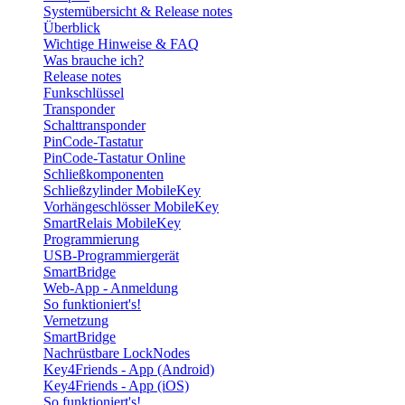
Systemübersicht & Release notes
Überblick
Wichtige Hinweise & FAQ
Was brauche ich?
Release notes
Funkschlüssel
Transponder
Schalttransponder
PinCode-Tastatur
PinCode-Tastatur Online
Schließkomponenten
Schließzylinder MobileKey
Vorhängeschlösser MobileKey
SmartRelais MobileKey
Programmierung
USB-Programmiergerät
SmartBridge
Web-App - Anmeldung
So funktioniert's!
Vernetzung
SmartBridge
Nachrüstbare LockNodes
Key4Friends - App (Android)
Key4Friends - App (iOS)
So funktioniert's!