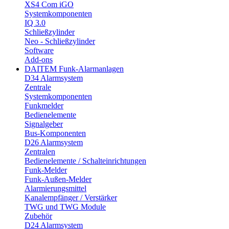
XS4 Com iGO
Systemkomponenten
IQ 3.0
Schließzylinder
Neo - Schließzylinder
Software
Add-ons
DAITEM Funk-Alarmanlagen
D34 Alarmsystem
Zentrale
Systemkomponenten
Funkmelder
Bedienelemente
Signalgeber
Bus-Komponenten
D26 Alarmsystem
Zentralen
Bedienelemente / Schalteinrichtungen
Funk-Melder
Funk-Außen-Melder
Alarmierungsmittel
Kanalempfänger / Verstärker
TWG und TWG Module
Zubehör
D24 Alarmsystem