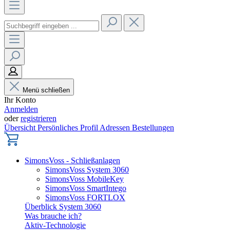
Menü schließen
Ihr Konto
Anmelden
oder
registrieren
Übersicht
Persönliches Profil
Adressen
Bestellungen
SimonsVoss - Schließanlagen
SimonsVoss System 3060
SimonsVoss MobileKey
SimonsVoss SmartIntego
SimonsVoss FORTLOX
Überblick System 3060
Was brauche ich?
Aktiv-Technologie