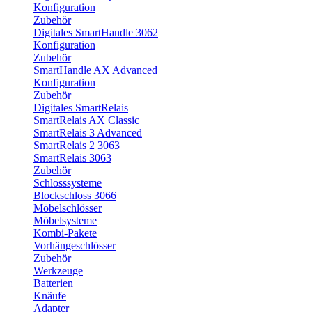
Konfiguration
Zubehör
Digitales SmartHandle 3062
Konfiguration
Zubehör
SmartHandle AX Advanced
Konfiguration
Zubehör
Digitales SmartRelais
SmartRelais AX Classic
SmartRelais 3 Advanced
SmartRelais 2 3063
SmartRelais 3063
Zubehör
Schlosssysteme
Blockschloss 3066
Möbelschlösser
Möbelsysteme
Kombi-Pakete
Vorhängeschlösser
Zubehör
Werkzeuge
Batterien
Knäufe
Adapter