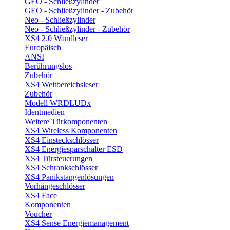
GEO - Schließzylinder
GEO - Schließzylinder - Zubehör
Neo - Schließzylinder
Neo - Schließzylinder - Zubehör
XS4 2.0 Wandleser
Europäisch
ANSI
Berührungslos
Zubehör
XS4 Weitbereichsleser
Zubehör
Modell WRDLUDx
Identmedien
Weitere Türkomponenten
XS4 Wireless Komponenten
XS4 Einsteckschlösser
XS4 Energiesparschalter ESD
XS4 Türsteuerungen
XS4 Schrankschlösser
XS4 Panikstangenlösungen
Vorhängeschlösser
XS4 Face
Komponenten
Voucher
XS4 Sense Energiemanagement