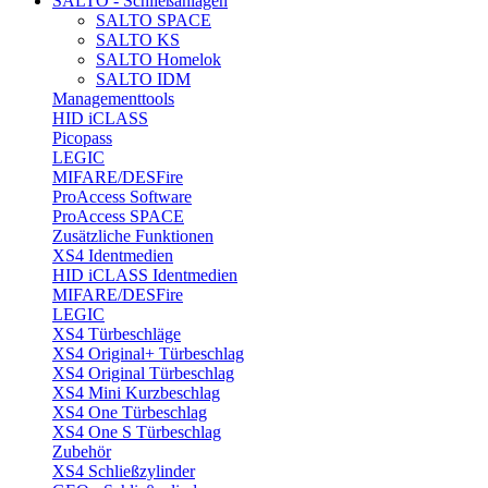
SALTO - Schließanlagen
SALTO SPACE
SALTO KS
SALTO Homelok
SALTO IDM
Managementtools
HID iCLASS
Picopass
LEGIC
MIFARE/DESFire
ProAccess Software
ProAccess SPACE
Zusätzliche Funktionen
XS4 Identmedien
HID iCLASS Identmedien
MIFARE/DESFire
LEGIC
XS4 Türbeschläge
XS4 Original+ Türbeschlag
XS4 Original Türbeschlag
XS4 Mini Kurzbeschlag
XS4 One Türbeschlag
XS4 One S Türbeschlag
Zubehör
XS4 Schließzylinder