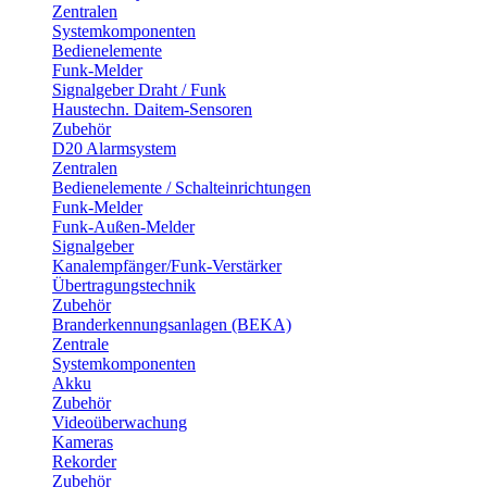
Zentralen
Systemkomponenten
Bedienelemente
Funk-Melder
Signalgeber Draht / Funk
Haustechn. Daitem-Sensoren
Zubehör
D20 Alarmsystem
Zentralen
Bedienelemente / Schalteinrichtungen
Funk-Melder
Funk-Außen-Melder
Signalgeber
Kanalempfänger/Funk-Verstärker
Übertragungstechnik
Zubehör
Branderkennungsanlagen (BEKA)
Zentrale
Systemkomponenten
Akku
Zubehör
Videoüberwachung
Kameras
Rekorder
Zubehör