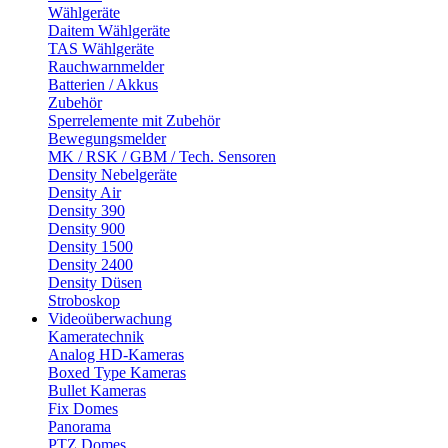
Wählgeräte
Daitem Wählgeräte
TAS Wählgeräte
Rauchwarnmelder
Batterien / Akkus
Zubehör
Sperrelemente mit Zubehör
Bewegungsmelder
MK / RSK / GBM / Tech. Sensoren
Density Nebelgeräte
Density Air
Density 390
Density 900
Density 1500
Density 2400
Density Düsen
Stroboskop
Videoüberwachung
Kameratechnik
Analog HD-Kameras
Boxed Type Kameras
Bullet Kameras
Fix Domes
Panorama
PTZ Domes