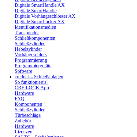
Digitale SmartHandle AX
Digitale SmartHandle
Digitale Vorhängeschlösser AX
Digitale SmartLocker AX
Identifikationsmedien
Transponder
Schließkomponenten
Schließzylinder
Hebelzylinder
Vorhängeschloss
Programmierung
Programmiergeräte
Software
cre:lock - Schließanlagen
So funktioniert's!
CRE:LOCK App
Hardware
FAQ
Komponenten
Schließzylinder
Türbeschläge
Zubehör
Hardware
Lizenzen