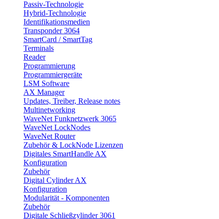
Passiv-Technologie
Hybrid-Technologie
Identifikationsmedien
Transponder 3064
SmartCard / SmartTag
Terminals
Reader
Programmierung
Programmiergeräte
LSM Software
AX Manager
Updates, Treiber, Release notes
Multinetworking
WaveNet Funknetzwerk 3065
WaveNet LockNodes
WaveNet Router
Zubehör & LockNode Lizenzen
Digitales SmartHandle AX
Konfiguration
Zubehör
Digital Cylinder AX
Konfiguration
Modularität - Komponenten
Zubehör
Digitale Schließzylinder 3061