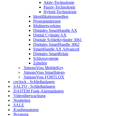
Aktiv-Technologie
Passiv-Technologie
Hybrid-Technologie
Identifikationsmedien
Programmierung
Multinetworking
Digitales SmartHandle AX
Digital Cylinder AX
Digitale Schließzylinder 3061
Digitales SmartHandle 3062
SmartHandle AX Advanced
Digitales SmartRelais
Schlosssysteme
Zubehör
SimonsVoss MobileKey
SimonsVoss SmartIntego
SimonsVoss FORTLOX
cre:lock - Schließanlagen
SALTO - Schließanlagen
DAITEM Funk-Alarmanlagen
Videoüberwachung
Neuheiten
SALE
Konfiguratoren
Beratung