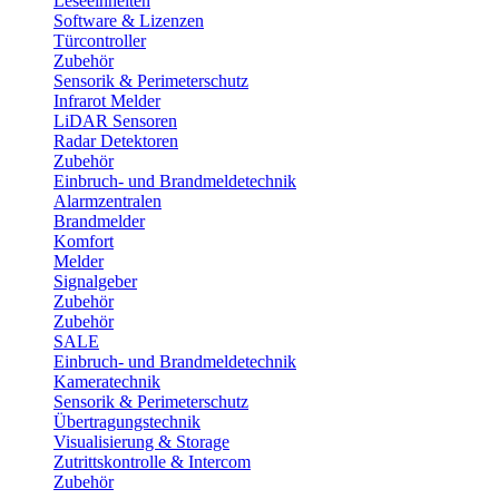
Leseeinheiten
Software & Lizenzen
Türcontroller
Zubehör
Sensorik & Perimeterschutz
Infrarot Melder
LiDAR Sensoren
Radar Detektoren
Zubehör
Einbruch- und Brandmeldetechnik
Alarmzentralen
Brandmelder
Komfort
Melder
Signalgeber
Zubehör
Zubehör
SALE
Einbruch- und Brandmeldetechnik
Kameratechnik
Sensorik & Perimeterschutz
Übertragungstechnik
Visualisierung & Storage
Zutrittskontrolle & Intercom
Zubehör