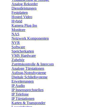
Analog Rekorder
Dienstleistungen
Festplatten
Hosted Video
Hybrid
Kamera Plug-Ins
Monitore
NAS
Netzwerk Komponenten
NVR
Software
Speicherkarten
VMS Hardware
Zubehör
Zutrittskontrolle & Intercom
Analoge Türstationen
Aufzug-Notrufsysteme
Digitale Schließsysteme
Erweiterungen
IP Audio
IP Innensprechstellen
IP Telefone
IP Türstationen
Karten & Transponder