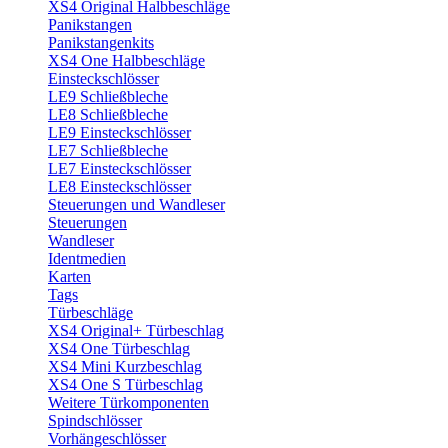
XS4 Original Halbbeschläge
Panikstangen
Panikstangenkits
XS4 One Halbbeschläge
Einsteckschlösser
LE9 Schließbleche
LE8 Schließbleche
LE9 Einsteckschlösser
LE7 Schließbleche
LE7 Einsteckschlösser
LE8 Einsteckschlösser
Steuerungen und Wandleser
Steuerungen
Wandleser
Identmedien
Karten
Tags
Türbeschläge
XS4 Original+ Türbeschlag
XS4 One Türbeschlag
XS4 Mini Kurzbeschlag
XS4 One S Türbeschlag
Weitere Türkomponenten
Spindschlösser
Vorhängeschlösser