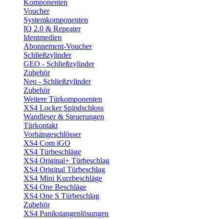
Komponenten
Voucher
Systemkomponenten
IQ 2.0 & Repeater
Identmedien
Abonnement-Voucher
Schließzylinder
GEO - Schließzylinder
Zubehör
Neo - Schließzylinder
Zubehör
Weitere Türkomponenten
XS4 Locker Spindschloss
Wandleser & Steuerungen
Türkontakt
Vorhängeschlösser
XS4 Com iGO
XS4 Türbeschläge
XS4 Original+ Türbeschlag
XS4 Original Türbeschlag
XS4 Mini Kurzbeschläge
XS4 One Beschläge
XS4 One S Türbeschlag
Zubehör
XS4 Panikstangenlösungen