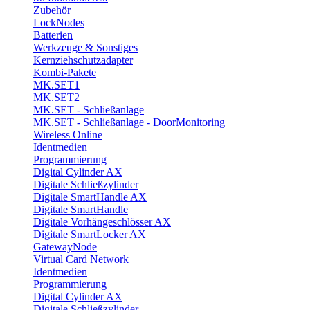
Zubehör
LockNodes
Batterien
Werkzeuge & Sonstiges
Kernziehschutzadapter
Kombi-Pakete
MK.SET1
MK.SET2
MK.SET - Schließanlage
MK.SET - Schließanlage - DoorMonitoring
Wireless Online
Identmedien
Programmierung
Digital Cylinder AX
Digitale Schließzylinder
Digitale SmartHandle AX
Digitale SmartHandle
Digitale Vorhängeschlösser AX
Digitale SmartLocker AX
GatewayNode
Virtual Card Network
Identmedien
Programmierung
Digital Cylinder AX
Digitale Schließzylinder