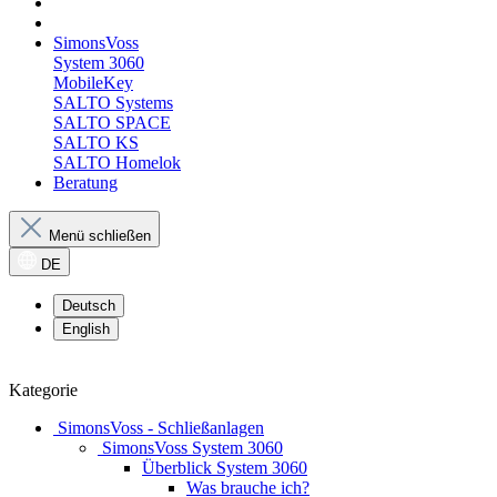
SimonsVoss
System 3060
MobileKey
SALTO Systems
SALTO SPACE
SALTO KS
SALTO Homelok
Beratung
Menü schließen
DE
Deutsch
English
Kategorie
SimonsVoss - Schließanlagen
SimonsVoss System 3060
Überblick System 3060
Was brauche ich?