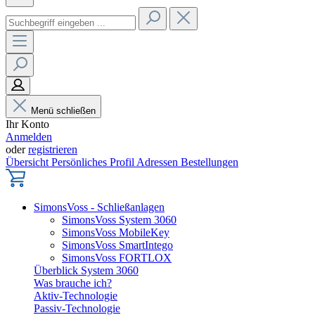
Menü schließen
Ihr Konto
Anmelden
oder
registrieren
Übersicht
Persönliches Profil
Adressen
Bestellungen
SimonsVoss - Schließanlagen
SimonsVoss System 3060
SimonsVoss MobileKey
SimonsVoss SmartIntego
SimonsVoss FORTLOX
Überblick System 3060
Was brauche ich?
Aktiv-Technologie
Passiv-Technologie