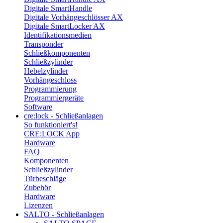
Digitale SmartHandle
Digitale Vorhängeschlösser AX
Digitale SmartLocker AX
Identifikationsmedien
Transponder
Schließkomponenten
Schließzylinder
Hebelzylinder
Vorhängeschloss
Programmierung
Programmiergeräte
Software
cre:lock - Schließanlagen
So funktioniert's!
CRE:LOCK App
Hardware
FAQ
Komponenten
Schließzylinder
Türbeschläge
Zubehör
Hardware
Lizenzen
SALTO - Schließanlagen