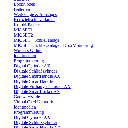
LockNodes
Batterien
Werkzeuge & Sonstiges
Kernziehschutzadapter
Kombi-Pakete
MK.SET1
MK.SET2
MK.SET - Schließanlage
MK.SET - Schließanlage - DoorMonitoring
Wireless Online
Identmedien
Programmierung
Digital Cylinder AX
Digitale Schließzylinder
Digitale SmartHandle AX
Digitale SmartHandle
Digitale Vorhängeschlösser AX
Digitale SmartLocker AX
GatewayNode
Virtual Card Network
Identmedien
Programmierung
Digital Cylinder AX
Digitale Schließzylinder
Digitale SmartHandle AX