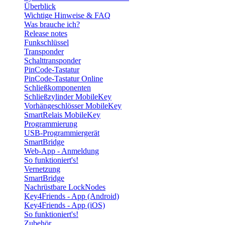
Überblick
Wichtige Hinweise & FAQ
Was brauche ich?
Release notes
Funkschlüssel
Transponder
Schalttransponder
PinCode-Tastatur
PinCode-Tastatur Online
Schließkomponenten
Schließzylinder MobileKey
Vorhängeschlösser MobileKey
SmartRelais MobileKey
Programmierung
USB-Programmiergerät
SmartBridge
Web-App - Anmeldung
So funktioniert's!
Vernetzung
SmartBridge
Nachrüstbare LockNodes
Key4Friends - App (Android)
Key4Friends - App (iOS)
So funktioniert's!
Zubehör