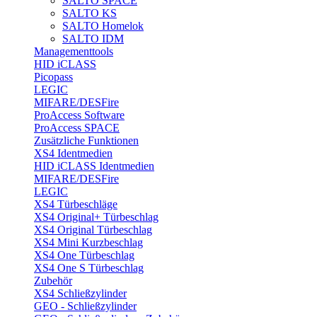
SALTO SPACE
SALTO KS
SALTO Homelok
SALTO IDM
Managementtools
HID iCLASS
Picopass
LEGIC
MIFARE/DESFire
ProAccess Software
ProAccess SPACE
Zusätzliche Funktionen
XS4 Identmedien
HID iCLASS Identmedien
MIFARE/DESFire
LEGIC
XS4 Türbeschläge
XS4 Original+ Türbeschlag
XS4 Original Türbeschlag
XS4 Mini Kurzbeschlag
XS4 One Türbeschlag
XS4 One S Türbeschlag
Zubehör
XS4 Schließzylinder
GEO - Schließzylinder