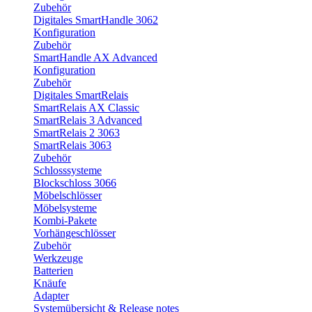
Zubehör
Digitales SmartHandle 3062
Konfiguration
Zubehör
SmartHandle AX Advanced
Konfiguration
Zubehör
Digitales SmartRelais
SmartRelais AX Classic
SmartRelais 3 Advanced
SmartRelais 2 3063
SmartRelais 3063
Zubehör
Schlosssysteme
Blockschloss 3066
Möbelschlösser
Möbelsysteme
Kombi-Pakete
Vorhängeschlösser
Zubehör
Werkzeuge
Batterien
Knäufe
Adapter
Systemübersicht & Release notes