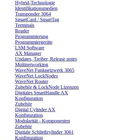
Hybrid-Technologie
Identifikationsmedien
Transponder 3064
SmartCard / SmartTag
Terminals
Reader
Programmierung
Programmiergeräte
LSM Software
AX Manager
Updates, Treiber, Release notes
Multinetworking
WaveNet Funknetzwerk 3065
WaveNet LockNodes
WaveNet Router
Zubehör & LockNode Lizenzen
Digitales SmartHandle AX
Konfiguration
Zubehör
Digital Cylinder AX
Konfiguration
Modularität - Komponenten
Zubehör
Digitale Schließzylinder 3061
Konfiguration