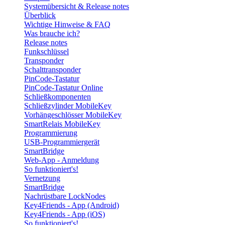
Systemübersicht & Release notes
Überblick
Wichtige Hinweise & FAQ
Was brauche ich?
Release notes
Funkschlüssel
Transponder
Schalttransponder
PinCode-Tastatur
PinCode-Tastatur Online
Schließkomponenten
Schließzylinder MobileKey
Vorhängeschlösser MobileKey
SmartRelais MobileKey
Programmierung
USB-Programmiergerät
SmartBridge
Web-App - Anmeldung
So funktioniert's!
Vernetzung
SmartBridge
Nachrüstbare LockNodes
Key4Friends - App (Android)
Key4Friends - App (iOS)
So funktioniert's!