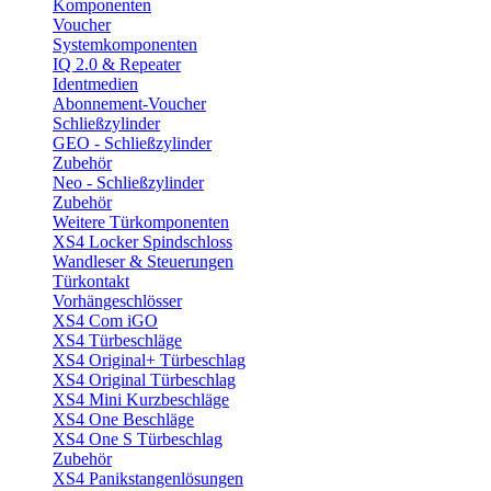
Komponenten
Voucher
Systemkomponenten
IQ 2.0 & Repeater
Identmedien
Abonnement-Voucher
Schließzylinder
GEO - Schließzylinder
Zubehör
Neo - Schließzylinder
Zubehör
Weitere Türkomponenten
XS4 Locker Spindschloss
Wandleser & Steuerungen
Türkontakt
Vorhängeschlösser
XS4 Com iGO
XS4 Türbeschläge
XS4 Original+ Türbeschlag
XS4 Original Türbeschlag
XS4 Mini Kurzbeschläge
XS4 One Beschläge
XS4 One S Türbeschlag
Zubehör
XS4 Panikstangenlösungen