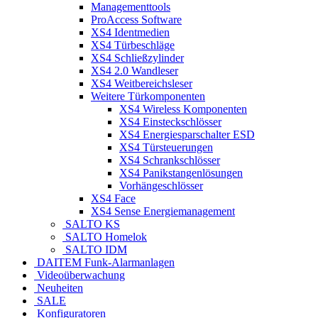
Managementtools
ProAccess Software
XS4 Identmedien
XS4 Türbeschläge
XS4 Schließzylinder
XS4 2.0 Wandleser
XS4 Weitbereichsleser
Weitere Türkomponenten
XS4 Wireless Komponenten
XS4 Einsteckschlösser
XS4 Energiesparschalter ESD
XS4 Türsteuerungen
XS4 Schrankschlösser
XS4 Panikstangenlösungen
Vorhängeschlösser
XS4 Face
XS4 Sense Energiemanagement
SALTO KS
SALTO Homelok
SALTO IDM
DAITEM Funk-Alarmanlagen
Videoüberwachung
Neuheiten
SALE
Konfiguratoren