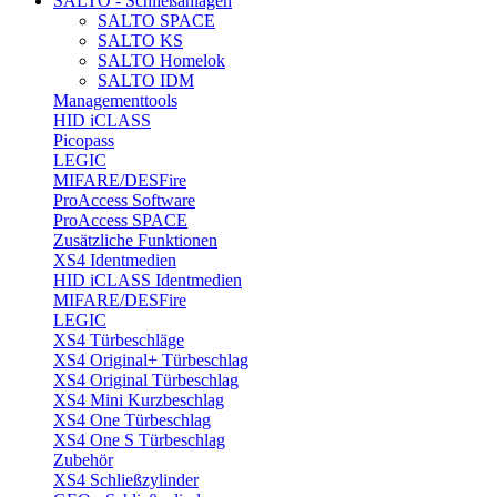
SALTO - Schließanlagen
SALTO SPACE
SALTO KS
SALTO Homelok
SALTO IDM
Managementtools
HID iCLASS
Picopass
LEGIC
MIFARE/DESFire
ProAccess Software
ProAccess SPACE
Zusätzliche Funktionen
XS4 Identmedien
HID iCLASS Identmedien
MIFARE/DESFire
LEGIC
XS4 Türbeschläge
XS4 Original+ Türbeschlag
XS4 Original Türbeschlag
XS4 Mini Kurzbeschlag
XS4 One Türbeschlag
XS4 One S Türbeschlag
Zubehör
XS4 Schließzylinder