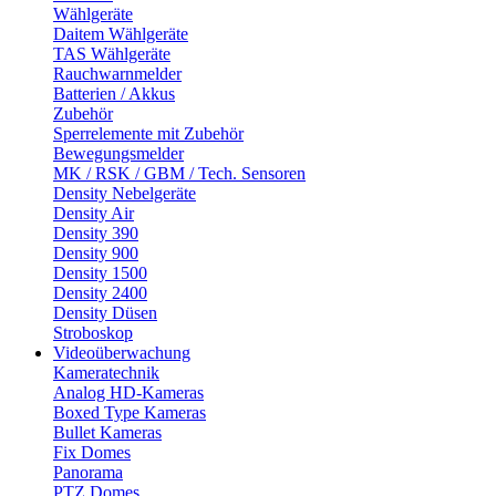
Wählgeräte
Daitem Wählgeräte
TAS Wählgeräte
Rauchwarnmelder
Batterien / Akkus
Zubehör
Sperrelemente mit Zubehör
Bewegungsmelder
MK / RSK / GBM / Tech. Sensoren
Density Nebelgeräte
Density Air
Density 390
Density 900
Density 1500
Density 2400
Density Düsen
Stroboskop
Videoüberwachung
Kameratechnik
Analog HD-Kameras
Boxed Type Kameras
Bullet Kameras
Fix Domes
Panorama
PTZ Domes