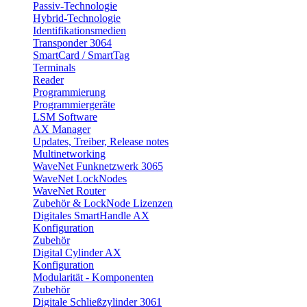
Passiv-Technologie
Hybrid-Technologie
Identifikationsmedien
Transponder 3064
SmartCard / SmartTag
Terminals
Reader
Programmierung
Programmiergeräte
LSM Software
AX Manager
Updates, Treiber, Release notes
Multinetworking
WaveNet Funknetzwerk 3065
WaveNet LockNodes
WaveNet Router
Zubehör & LockNode Lizenzen
Digitales SmartHandle AX
Konfiguration
Zubehör
Digital Cylinder AX
Konfiguration
Modularität - Komponenten
Zubehör
Digitale Schließzylinder 3061