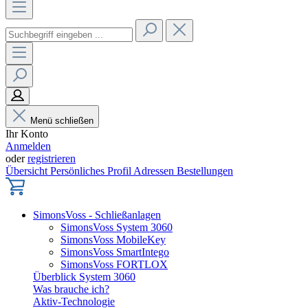
Menü schließen
Ihr Konto
Anmelden
oder
registrieren
Übersicht
Persönliches Profil
Adressen
Bestellungen
SimonsVoss - Schließanlagen
SimonsVoss System 3060
SimonsVoss MobileKey
SimonsVoss SmartIntego
SimonsVoss FORTLOX
Überblick System 3060
Was brauche ich?
Aktiv-Technologie