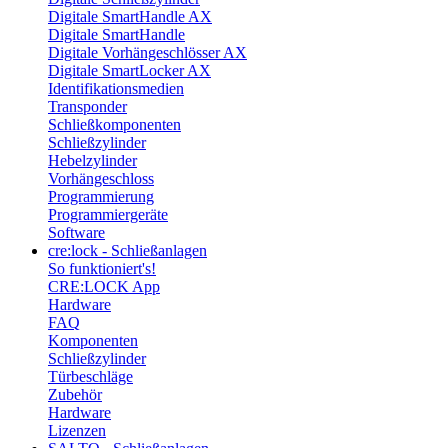
Digitale SmartHandle AX
Digitale SmartHandle
Digitale Vorhängeschlösser AX
Digitale SmartLocker AX
Identifikationsmedien
Transponder
Schließkomponenten
Schließzylinder
Hebelzylinder
Vorhängeschloss
Programmierung
Programmiergeräte
Software
cre:lock - Schließanlagen
So funktioniert's!
CRE:LOCK App
Hardware
FAQ
Komponenten
Schließzylinder
Türbeschläge
Zubehör
Hardware
Lizenzen