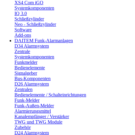
XS4 Com iGO
Systemkomponenten
IQ 3.0
Schließzylinder
Neo - Schließzylinder
Software
Add-ons
DAITEM Funk-Alarmanlagen
D34 Alarmsystem
Zentrale
Systemkomponenten
Funkmelder
Bedienelemente
Signalgeber
Bus-Komponenten
D26 Alarmsystem
Zentralen
Bedienelemente / Schalteinrichtungen
Funk-Melder
Funk-Außen-Melder
Alarmierungsmittel
Kanalempfänger / Verstärker
TWG und TWG Module
Zubehör
D24 Alarmsystem