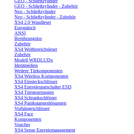
GEO - Schließzylinder
GEO - Schließzylinder - Zubehör
Neo - Schließzylinder
Neo - Schließzylinder - Zubehör
XS4 2.0 Wandleser
Europäisch
ANSI
Berührungslos
Zubehör
XS4 Weitbereichsleser
Zubehör
Modell WRDLUDx
Identmedien
Weitere Türkomponenten
XS4 Wireless Komponenten
XS4 Einsteckschlösser
XS4 Energiesparschalter ESD
XS4 Türsteuerungen
XS4 Schrankschlösser
XS4 Panikstangenlösungen
Vorhängeschlösser
XS4 Face
Komponenten
Voucher
XS4 Sense Energiemanagement