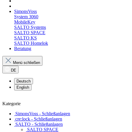
SimonsVoss
System 3060
MobileKey
SALTO Systems
SALTO SPACE
SALTO KS
SALTO Homelok
Beratung
Menü schließen
DE
Deutsch
English
Kategorie
SimonsVoss - Schließanlagen
cre:lock - Schließanlagen
SALTO - Schließanlagen
SALTO SPACE