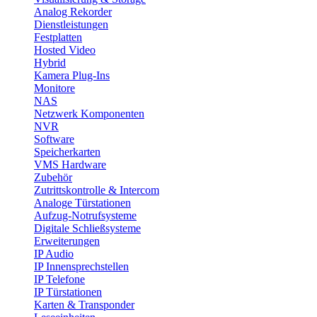
Analog Rekorder
Dienstleistungen
Festplatten
Hosted Video
Hybrid
Kamera Plug-Ins
Monitore
NAS
Netzwerk Komponenten
NVR
Software
Speicherkarten
VMS Hardware
Zubehör
Zutrittskontrolle & Intercom
Analoge Türstationen
Aufzug-Notrufsysteme
Digitale Schließsysteme
Erweiterungen
IP Audio
IP Innensprechstellen
IP Telefone
IP Türstationen
Karten & Transponder