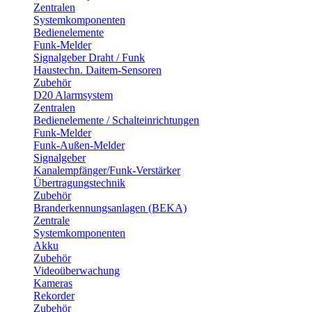
Zentralen
Systemkomponenten
Bedienelemente
Funk-Melder
Signalgeber Draht / Funk
Haustechn. Daitem-Sensoren
Zubehör
D20 Alarmsystem
Zentralen
Bedienelemente / Schalteinrichtungen
Funk-Melder
Funk-Außen-Melder
Signalgeber
Kanalempfänger/Funk-Verstärker
Übertragungstechnik
Zubehör
Branderkennungsanlagen (BEKA)
Zentrale
Systemkomponenten
Akku
Zubehör
Videoüberwachung
Kameras
Rekorder
Zubehör