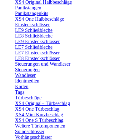
XS4 Original Halbbeschläge
Panikstangen
Panikstangenkits
XS4 One Halbbeschläge
Einsteckschlösser
LE9 Schließbleche
LE8 Schließbleche
LE9 Einsteckschlösser
LE7 Schließbleche
LE7 Einsteckschlösser
LE8 Einsteckschlösser
Steuerungen und Wandleser
Steuerungen
Wandleser
Identmedien
Karten
Tags
Türbeschläge
XS4 Original+ Türbeschlag
XS4 One Türbeschlag
XS4 Mini Kurzbeschlag
XS4 One S Türbeschlag
Weitere Türkomponenten
Spindschlösser
Vorhängeschlösser