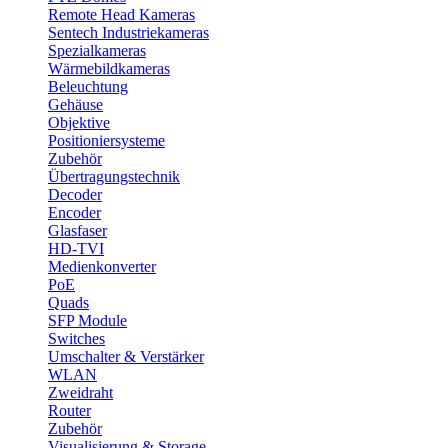
Remote Head Kameras
Sentech Industriekameras
Spezialkameras
Wärmebildkameras
Beleuchtung
Gehäuse
Objektive
Positioniersysteme
Zubehör
Übertragungstechnik
Decoder
Encoder
Glasfaser
HD-TVI
Medienkonverter
PoE
Quads
SFP Module
Switches
Umschalter & Verstärker
WLAN
Zweidraht
Router
Zubehör
Visualisierung & Storage