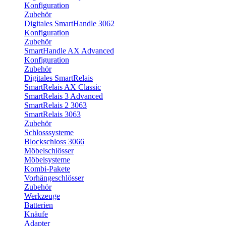
Konfiguration
Zubehör
Digitales SmartHandle 3062
Konfiguration
Zubehör
SmartHandle AX Advanced
Konfiguration
Zubehör
Digitales SmartRelais
SmartRelais AX Classic
SmartRelais 3 Advanced
SmartRelais 2 3063
SmartRelais 3063
Zubehör
Schlosssysteme
Blockschloss 3066
Möbelschlösser
Möbelsysteme
Kombi-Pakete
Vorhängeschlösser
Zubehör
Werkzeuge
Batterien
Knäufe
Adapter