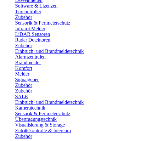
Leseeinheiten
Software & Lizenzen
Türcontroller
Zubehör
Sensorik & Perimeterschutz
Infrarot Melder
LiDAR Sensoren
Radar Detektoren
Zubehör
Einbruch- und Brandmeldetechnik
Alarmzentralen
Brandmelder
Komfort
Melder
Signalgeber
Zubehör
Zubehör
SALE
Einbruch- und Brandmeldetechnik
Kameratechnik
Sensorik & Perimeterschutz
Übertragungstechnik
Visualisierung & Storage
Zutrittskontrolle & Intercom
Zubehör