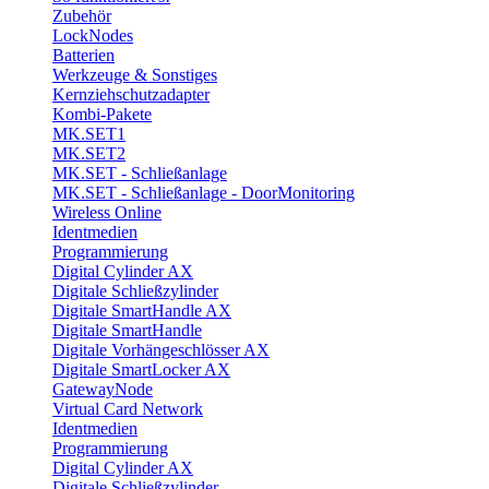
Zubehör
LockNodes
Batterien
Werkzeuge & Sonstiges
Kernziehschutzadapter
Kombi-Pakete
MK.SET1
MK.SET2
MK.SET - Schließanlage
MK.SET - Schließanlage - DoorMonitoring
Wireless Online
Identmedien
Programmierung
Digital Cylinder AX
Digitale Schließzylinder
Digitale SmartHandle AX
Digitale SmartHandle
Digitale Vorhängeschlösser AX
Digitale SmartLocker AX
GatewayNode
Virtual Card Network
Identmedien
Programmierung
Digital Cylinder AX
Digitale Schließzylinder