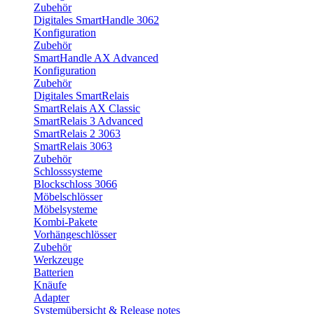
Zubehör
Digitales SmartHandle 3062
Konfiguration
Zubehör
SmartHandle AX Advanced
Konfiguration
Zubehör
Digitales SmartRelais
SmartRelais AX Classic
SmartRelais 3 Advanced
SmartRelais 2 3063
SmartRelais 3063
Zubehör
Schlosssysteme
Blockschloss 3066
Möbelschlösser
Möbelsysteme
Kombi-Pakete
Vorhängeschlösser
Zubehör
Werkzeuge
Batterien
Knäufe
Adapter
Systemübersicht & Release notes