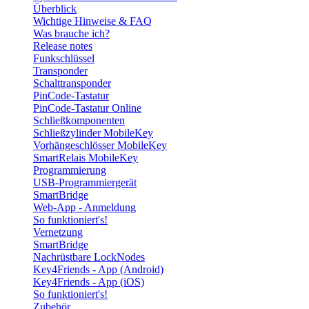
Überblick
Wichtige Hinweise & FAQ
Was brauche ich?
Release notes
Funkschlüssel
Transponder
Schalttransponder
PinCode-Tastatur
PinCode-Tastatur Online
Schließkomponenten
Schließzylinder MobileKey
Vorhängeschlösser MobileKey
SmartRelais MobileKey
Programmierung
USB-Programmiergerät
SmartBridge
Web-App - Anmeldung
So funktioniert's!
Vernetzung
SmartBridge
Nachrüstbare LockNodes
Key4Friends - App (Android)
Key4Friends - App (iOS)
So funktioniert's!
Zubehör