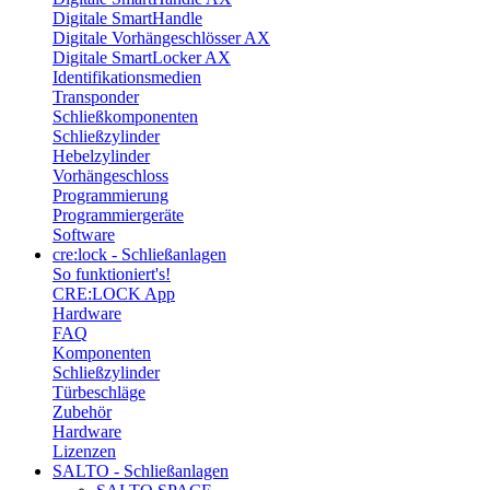
Digitale SmartHandle
Digitale Vorhängeschlösser AX
Digitale SmartLocker AX
Identifikationsmedien
Transponder
Schließkomponenten
Schließzylinder
Hebelzylinder
Vorhängeschloss
Programmierung
Programmiergeräte
Software
cre:lock - Schließanlagen
So funktioniert's!
CRE:LOCK App
Hardware
FAQ
Komponenten
Schließzylinder
Türbeschläge
Zubehör
Hardware
Lizenzen
SALTO - Schließanlagen