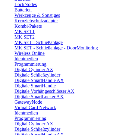
LockNodes
Batterien
Werkzeuge & Sonstiges
Kernziehschutzadapter
Kombi-Pakete
MK.SET1
MK.SET2
MK.SET - Schließanlage
MK.SET - Schließanlage - DoorMonitoring
Wireless Online
Identmedien
Programmierung
Digital Cylinder AX
Digitale Schließzylinder
Digitale SmartHandle AX
Digitale SmartHandle
Digitale Vorhängeschlösser AX
Digitale SmartLocker AX
GatewayNode
Virtual Card Network
Identmedien
Programmierung
Digital Cylinder AX
Digitale Schließzylinder
Digitale SmartHandle AX