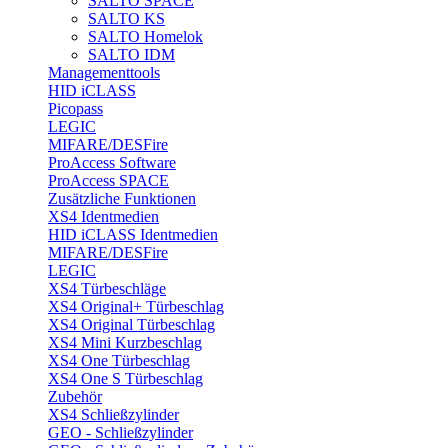
SALTO SPACE
SALTO KS
SALTO Homelok
SALTO IDM
Managementtools
HID iCLASS
Picopass
LEGIC
MIFARE/DESFire
ProAccess Software
ProAccess SPACE
Zusätzliche Funktionen
XS4 Identmedien
HID iCLASS Identmedien
MIFARE/DESFire
LEGIC
XS4 Türbeschläge
XS4 Original+ Türbeschlag
XS4 Original Türbeschlag
XS4 Mini Kurzbeschlag
XS4 One Türbeschlag
XS4 One S Türbeschlag
Zubehör
XS4 Schließzylinder
GEO - Schließzylinder