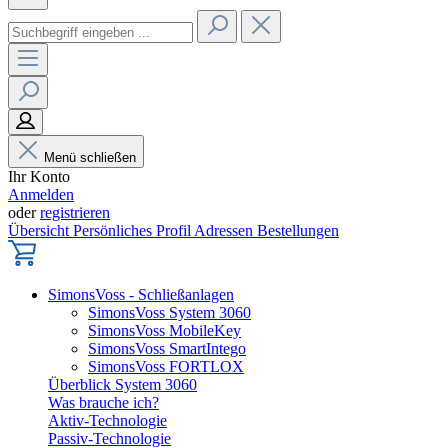
Menü schließen
Ihr Konto
Anmelden
oder
registrieren
Übersicht
Persönliches Profil
Adressen
Bestellungen
SimonsVoss - Schließanlagen
SimonsVoss System 3060
SimonsVoss MobileKey
SimonsVoss SmartIntego
SimonsVoss FORTLOX
Überblick System 3060
Was brauche ich?
Aktiv-Technologie
Passiv-Technologie