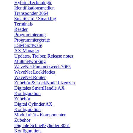
Hybrid-Technologie
Identifikationsmedien
Transponder 3064
SmartCard / SmartTag
Terminals
Reader
Programmierung
Programmiergeräte
LSM Software
AX Manager
Updates, Treiber, Release notes
Multinetworking
WaveNet Funknetzwerk 3065
WaveNet LockNodes
WaveNet Router
Zubehör & LockNode Lizenzen
Digitales SmartHandle AX
Konfiguration
Zubehör
Digital Cylinder AX
Konfiguration
Modularität - Komponenten
Zubehör
Digitale Schließzylinder 3061
Konfiguration