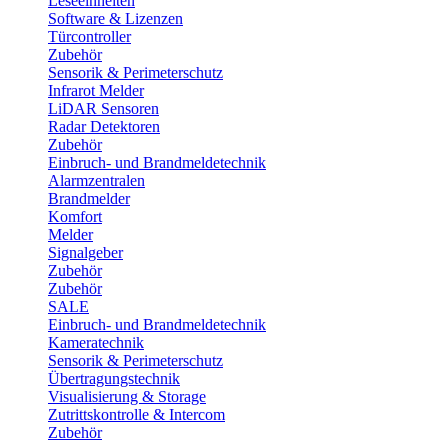
Leseeinheiten
Software & Lizenzen
Türcontroller
Zubehör
Sensorik & Perimeterschutz
Infrarot Melder
LiDAR Sensoren
Radar Detektoren
Zubehör
Einbruch- und Brandmeldetechnik
Alarmzentralen
Brandmelder
Komfort
Melder
Signalgeber
Zubehör
Zubehör
SALE
Einbruch- und Brandmeldetechnik
Kameratechnik
Sensorik & Perimeterschutz
Übertragungstechnik
Visualisierung & Storage
Zutrittskontrolle & Intercom
Zubehör