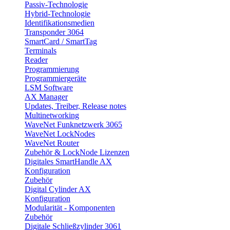
Passiv-Technologie
Hybrid-Technologie
Identifikationsmedien
Transponder 3064
SmartCard / SmartTag
Terminals
Reader
Programmierung
Programmiergeräte
LSM Software
AX Manager
Updates, Treiber, Release notes
Multinetworking
WaveNet Funknetzwerk 3065
WaveNet LockNodes
WaveNet Router
Zubehör & LockNode Lizenzen
Digitales SmartHandle AX
Konfiguration
Zubehör
Digital Cylinder AX
Konfiguration
Modularität - Komponenten
Zubehör
Digitale Schließzylinder 3061