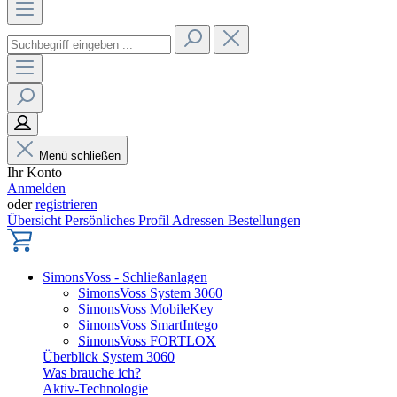
Menü schließen
Ihr Konto
Anmelden
oder
registrieren
Übersicht
Persönliches Profil
Adressen
Bestellungen
SimonsVoss - Schließanlagen
SimonsVoss System 3060
SimonsVoss MobileKey
SimonsVoss SmartIntego
SimonsVoss FORTLOX
Überblick System 3060
Was brauche ich?
Aktiv-Technologie