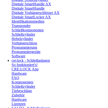
Digitale SmartHandle AX
Digitale SmartHandle
Digitale Vorhängeschlösser AX
Digitale SmartLocker AX
Identifikationsmedien
Transponder
Schließkomponenten
Schließzylinder
Hebelzylinder
Vorhängeschloss
Programmierung
Programmiergeräte
Software
cre:lock - Schließanlagen
So funktioniert's!
CRE:LOCK App
Hardware
FAQ
Komponenten
Schließzylinder
Türbeschläge
Zubehör
Hardware
Lizenzen