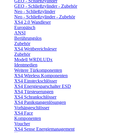
GEO - Schließzylinder
GEO - Schließzylinder - Zubehör
Neo - Schließzylinder
Neo - Schließzylinder - Zubehör
XS4 2.0 Wandleser
Europäisch
ANSI
Berührungslos
Zubehör
XS4 Weitbereichsleser
Zubehör
Modell WRDLUDx
Identmedien
Weitere Türkomponenten
XS4 Wireless Komponenten
XS4 Einsteckschlösser
XS4 Energiesparschalter ESD
XS4 Türsteuerungen
XS4 Schrankschlösser
XS4 Panikstangenlösungen
Vorhängeschlösser
XS4 Face
Komponenten
Voucher
XS4 Sense Energiemanagement