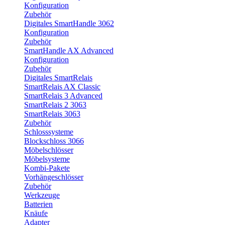
Konfiguration
Zubehör
Digitales SmartHandle 3062
Konfiguration
Zubehör
SmartHandle AX Advanced
Konfiguration
Zubehör
Digitales SmartRelais
SmartRelais AX Classic
SmartRelais 3 Advanced
SmartRelais 2 3063
SmartRelais 3063
Zubehör
Schlosssysteme
Blockschloss 3066
Möbelschlösser
Möbelsysteme
Kombi-Pakete
Vorhängeschlösser
Zubehör
Werkzeuge
Batterien
Knäufe
Adapter