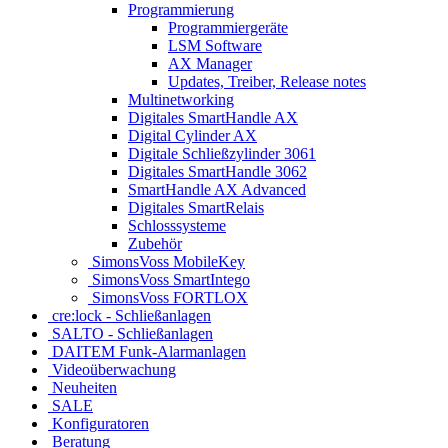
Programmierung
Programmiergeräte
LSM Software
AX Manager
Updates, Treiber, Release notes
Multinetworking
Digitales SmartHandle AX
Digital Cylinder AX
Digitale Schließzylinder 3061
Digitales SmartHandle 3062
SmartHandle AX Advanced
Digitales SmartRelais
Schlosssysteme
Zubehör
SimonsVoss MobileKey
SimonsVoss SmartIntego
SimonsVoss FORTLOX
cre:lock - Schließanlagen
SALTO - Schließanlagen
DAITEM Funk-Alarmanlagen
Videoüberwachung
Neuheiten
SALE
Konfiguratoren
Beratung