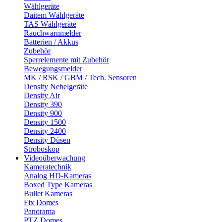
Wählgeräte
Daitem Wählgeräte
TAS Wählgeräte
Rauchwarnmelder
Batterien / Akkus
Zubehör
Sperrelemente mit Zubehör
Bewegungsmelder
MK / RSK / GBM / Tech. Sensoren
Density Nebelgeräte
Density Air
Density 390
Density 900
Density 1500
Density 2400
Density Düsen
Stroboskop
Videoüberwachung
Kameratechnik
Analog HD-Kameras
Boxed Type Kameras
Bullet Kameras
Fix Domes
Panorama
PTZ Domes