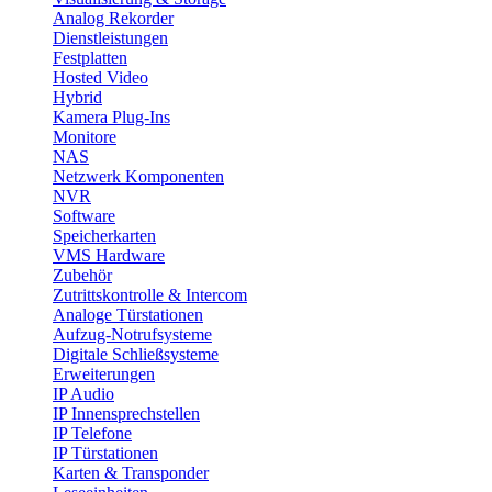
Analog Rekorder
Dienstleistungen
Festplatten
Hosted Video
Hybrid
Kamera Plug-Ins
Monitore
NAS
Netzwerk Komponenten
NVR
Software
Speicherkarten
VMS Hardware
Zubehör
Zutrittskontrolle & Intercom
Analoge Türstationen
Aufzug-Notrufsysteme
Digitale Schließsysteme
Erweiterungen
IP Audio
IP Innensprechstellen
IP Telefone
IP Türstationen
Karten & Transponder