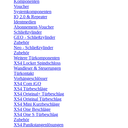
Komponenten
Voucher
Systemkomponenten
IQ 2.0 & Repeater
Identmedien
Abonnement-Voucher
Schließzylinder
GEO - Schließzylinder
Zubehör
Neo - Schließzylinder
Zubehör
Weitere Türkomponenten
XS4 Locker Spindschloss
Wandleser & Steuerungen
Türkontakt
Vorhängeschlösser
XS4 Com iGO
XS4 Türbeschläge
XS4 Original+ Türbeschlag
XS4 Original Türbeschlag
XS4 Mini Kurzbeschläge
XS4 One Beschläge
XS4 One S Türbeschlag
Zubehör
XS4 Panikstangenlösungen