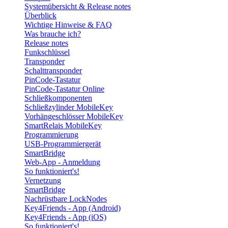
Systemübersicht & Release notes
Überblick
Wichtige Hinweise & FAQ
Was brauche ich?
Release notes
Funkschlüssel
Transponder
Schalttransponder
PinCode-Tastatur
PinCode-Tastatur Online
Schließkomponenten
Schließzylinder MobileKey
Vorhängeschlösser MobileKey
SmartRelais MobileKey
Programmierung
USB-Programmiergerät
SmartBridge
Web-App - Anmeldung
So funktioniert's!
Vernetzung
SmartBridge
Nachrüstbare LockNodes
Key4Friends - App (Android)
Key4Friends - App (iOS)
So funktioniert's!