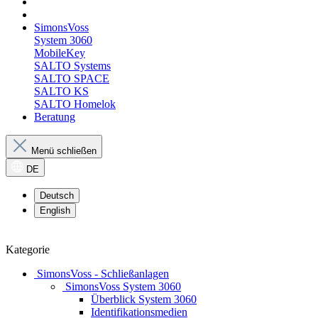
SimonsVoss
System 3060
MobileKey
SALTO Systems
SALTO SPACE
SALTO KS
SALTO Homelok
Beratung
Menü schließen
DE
Deutsch
English
Kategorie
SimonsVoss - Schließanlagen
SimonsVoss System 3060
Überblick System 3060
Identifikationsmedien