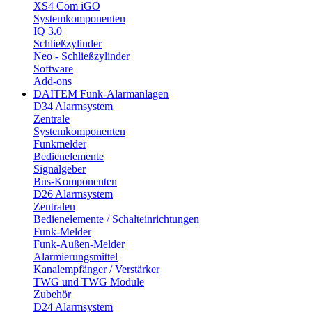
XS4 Com iGO
Systemkomponenten
IQ 3.0
Schließzylinder
Neo - Schließzylinder
Software
Add-ons
DAITEM Funk-Alarmanlagen
D34 Alarmsystem
Zentrale
Systemkomponenten
Funkmelder
Bedienelemente
Signalgeber
Bus-Komponenten
D26 Alarmsystem
Zentralen
Bedienelemente / Schalteinrichtungen
Funk-Melder
Funk-Außen-Melder
Alarmierungsmittel
Kanalempfänger / Verstärker
TWG und TWG Module
Zubehör
D24 Alarmsystem