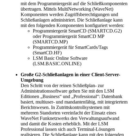
mit dem Programmiergerät auf die Schließkomponenten
übertragen. Mittels MultiNetworking (WaveNet)
Komponenten werden Zugriffsberechtigungen und
Schließanlagen administriert. Die Schließanlage kann
mit den folgenden Komponenten konfiguriert werden:
Programmiergerät SmartCD (SMARTCD.G2)
oder Programmiergerät SmartCD MP
(SMARTCD.MP)
Programmiergerät für SmartCards/Tags
(SmartCD.HF)
LSM Basic Online Software
(LSM.BASIC.ONLINE)
Große G2-Schließanlagen in einer Client-Server-
Umgebung
Den Schritt von der reinen Schließplan- zur
Administrationssoftware gehen Sie mit den LSM
Editionen „Business“ und „Professional“: Datenbank
basiert, multiuser- und mandantenfähig, mit integriertem
Berichtswesen. In Zutrittskontrollsystemen mit
mehreren Standorten vereinfacht der Einsatz eines
WaveNet Funknetzwerks den Verwaltungsaufwand
und damit die Kosten erheblich. Mit der LSM
Professional lassen sich auch Terminal-Lösungen
realisieren. Die Schließanlage kann mit den folgenden