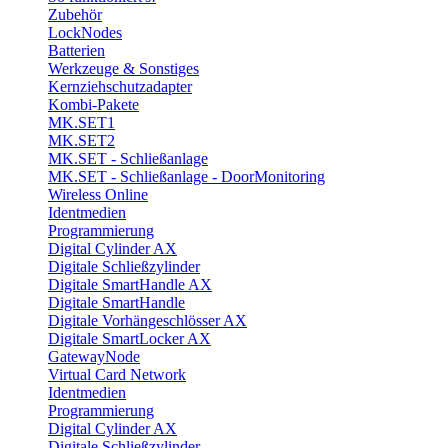
Zubehör
LockNodes
Batterien
Werkzeuge & Sonstiges
Kernziehschutzadapter
Kombi-Pakete
MK.SET1
MK.SET2
MK.SET - Schließanlage
MK.SET - Schließanlage - DoorMonitoring
Wireless Online
Identmedien
Programmierung
Digital Cylinder AX
Digitale Schließzylinder
Digitale SmartHandle AX
Digitale SmartHandle
Digitale Vorhängeschlösser AX
Digitale SmartLocker AX
GatewayNode
Virtual Card Network
Identmedien
Programmierung
Digital Cylinder AX
Digitale Schließzylinder