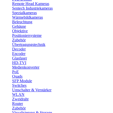
Remote Head Kameras
Sentech Industriekameras
Spezialkameras
Wärmebildkameras
Beleuchtung
Gehäuse
Objektive
Positioniersysteme
Zubehör
Übertragungstechnik
Decoder
Encoder
Glasfaser
HD-TVI
Medienkonverter
PoE
Quads
SFP Module
Switches
Umschalter & Verstärker
WLAN
Zweidraht
Router
Zubehör
Visualisierung & Storage