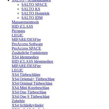
SALTO - Schließanlagen
SALTO SPACE
SALTO KS
SALTO Homelok
SALTO IDM
Managementtools
HID iCLASS
Picopass
LEGIC
MIFARE/DESFire
ProAccess Software
ProAccess SPACE
Zusätzliche Funktionen
XS4 Identmedien
HID iCLASS Identmedien
MIFARE/DESFire
LEGIC
XS4 Türbeschläge
XS4 Original+ Türbeschlag
XS4 Original Türbeschlag
XS4 Mini Kurzbeschlag
XS4 One Türbeschlag
XS4 One S Türbeschlag
Zubehör
XS4 Schließzylinder