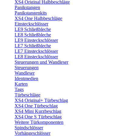
XS4 Original Halbbeschläge
Panikstangen
Panikstangenkits
XS4 One Halbbeschläge
Einsteckschlösser
LE9 Schließbleche
LE8 Schließbleche
LE9 Einsteckschlösser
LE7 Schließbleche
LE7 Einsteckschlösser
LE8 Einsteckschlösser
Steuerungen und Wandleser
Steuerungen
Wandleser
Identmedien
Karten
Tags
Türbeschläge
XS4 Original+ Türbeschlag
XS4 One Türbeschlag
XS4 Mini Kurzbeschlag
XS4 One S Türbeschlag
Weitere Türkomponenten
Spindschlösser
Vorhängeschlösser