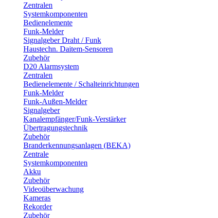
Zentralen
Systemkomponenten
Bedienelemente
Funk-Melder
Signalgeber Draht / Funk
Haustechn. Daitem-Sensoren
Zubehör
D20 Alarmsystem
Zentralen
Bedienelemente / Schalteinrichtungen
Funk-Melder
Funk-Außen-Melder
Signalgeber
Kanalempfänger/Funk-Verstärker
Übertragungstechnik
Zubehör
Branderkennungsanlagen (BEKA)
Zentrale
Systemkomponenten
Akku
Zubehör
Videoüberwachung
Kameras
Rekorder
Zubehör