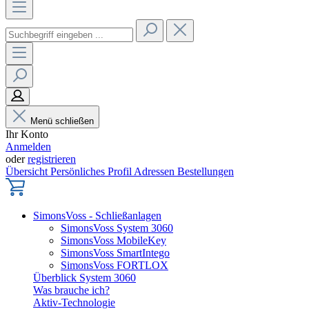
Menü schließen
Ihr Konto
Anmelden
oder
registrieren
Übersicht
Persönliches Profil
Adressen
Bestellungen
SimonsVoss - Schließanlagen
SimonsVoss System 3060
SimonsVoss MobileKey
SimonsVoss SmartIntego
SimonsVoss FORTLOX
Überblick System 3060
Was brauche ich?
Aktiv-Technologie