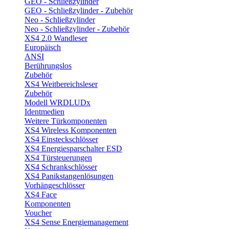
GEO - Schließzylinder
GEO - Schließzylinder - Zubehör
Neo - Schließzylinder
Neo - Schließzylinder - Zubehör
XS4 2.0 Wandleser
Europäisch
ANSI
Berührungslos
Zubehör
XS4 Weitbereichsleser
Zubehör
Modell WRDLUDx
Identmedien
Weitere Türkomponenten
XS4 Wireless Komponenten
XS4 Einsteckschlösser
XS4 Energiesparschalter ESD
XS4 Türsteuerungen
XS4 Schrankschlösser
XS4 Panikstangenlösungen
Vorhängeschlösser
XS4 Face
Komponenten
Voucher
XS4 Sense Energiemanagement