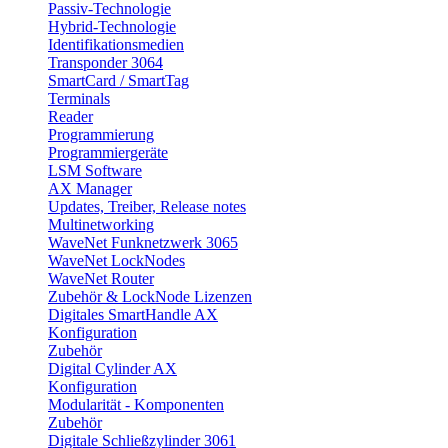
Passiv-Technologie
Hybrid-Technologie
Identifikationsmedien
Transponder 3064
SmartCard / SmartTag
Terminals
Reader
Programmierung
Programmiergeräte
LSM Software
AX Manager
Updates, Treiber, Release notes
Multinetworking
WaveNet Funknetzwerk 3065
WaveNet LockNodes
WaveNet Router
Zubehör & LockNode Lizenzen
Digitales SmartHandle AX
Konfiguration
Zubehör
Digital Cylinder AX
Konfiguration
Modularität - Komponenten
Zubehör
Digitale Schließzylinder 3061