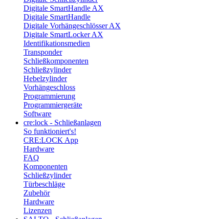
Digitale SmartHandle AX
Digitale SmartHandle
Digitale Vorhängeschlösser AX
Digitale SmartLocker AX
Identifikationsmedien
Transponder
Schließkomponenten
Schließzylinder
Hebelzylinder
Vorhängeschloss
Programmierung
Programmiergeräte
Software
cre:lock - Schließanlagen
So funktioniert's!
CRE:LOCK App
Hardware
FAQ
Komponenten
Schließzylinder
Türbeschläge
Zubehör
Hardware
Lizenzen