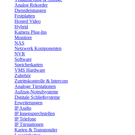
Analog Rekorder
Dienstleistungen
Festplatten
Hosted Video
Hybrid
Kamera Plug-Ins
Monitore
NAS
Netzwerk Komponenten
NVR
Software
Speicherkarten
VMS Hardware
Zubehör
Zutrittskontrolle & Intercom
Analoge Türstationen
Aufzug-Notrufsysteme
Digitale Schließsysteme
Erweiterungen
IP Audio
IP Innensprechstellen
IP Telefone
IP Türstationen
Karten & Transponder