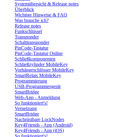
Systemübersicht & Release notes
Überblick
Wichtige Hinweise & FAQ
Was brauche ich?
Release notes
Funkschlüssel
Transponder
Schalttransponder
PinCode-Tastatur
PinCode-Tastatur Online
Schließkomponenten
Schließzylinder MobileKey
Vorhängeschlösser MobileKey
SmartRelais MobileKey
Programmierung
USB-Programmiergerät
SmartBridge
Web-App - Anmeldung
So funktioniert's!
Vernetzung
SmartBridge
Nachrüstbare LockNodes
Key4Friends - App (Android)
Key4Friends - App (iOS)
So funktioniert's!