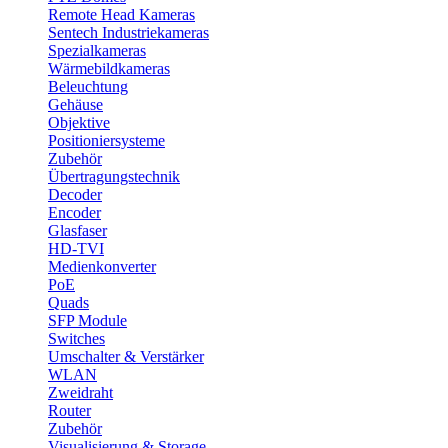
Remote Head Kameras
Sentech Industriekameras
Spezialkameras
Wärmebildkameras
Beleuchtung
Gehäuse
Objektive
Positioniersysteme
Zubehör
Übertragungstechnik
Decoder
Encoder
Glasfaser
HD-TVI
Medienkonverter
PoE
Quads
SFP Module
Switches
Umschalter & Verstärker
WLAN
Zweidraht
Router
Zubehör
Visualisierung & Storage