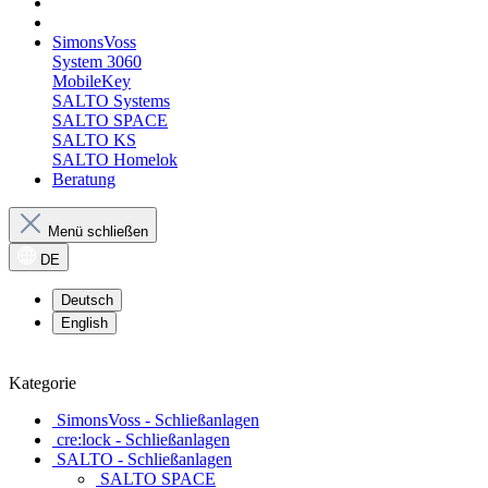
SimonsVoss
System 3060
MobileKey
SALTO Systems
SALTO SPACE
SALTO KS
SALTO Homelok
Beratung
Menü schließen
DE
Deutsch
English
Kategorie
SimonsVoss - Schließanlagen
cre:lock - Schließanlagen
SALTO - Schließanlagen
SALTO SPACE