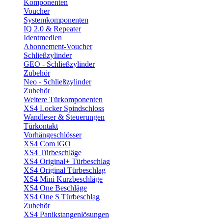
Komponenten
Voucher
Systemkomponenten
IQ 2.0 & Repeater
Identmedien
Abonnement-Voucher
Schließzylinder
GEO - Schließzylinder
Zubehör
Neo - Schließzylinder
Zubehör
Weitere Türkomponenten
XS4 Locker Spindschloss
Wandleser & Steuerungen
Türkontakt
Vorhängeschlösser
XS4 Com iGO
XS4 Türbeschläge
XS4 Original+ Türbeschlag
XS4 Original Türbeschlag
XS4 Mini Kurzbeschläge
XS4 One Beschläge
XS4 One S Türbeschlag
Zubehör
XS4 Panikstangenlösungen