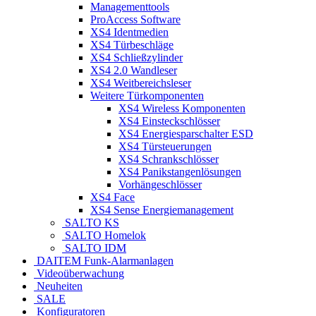
Managementtools
ProAccess Software
XS4 Identmedien
XS4 Türbeschläge
XS4 Schließzylinder
XS4 2.0 Wandleser
XS4 Weitbereichsleser
Weitere Türkomponenten
XS4 Wireless Komponenten
XS4 Einsteckschlösser
XS4 Energiesparschalter ESD
XS4 Türsteuerungen
XS4 Schrankschlösser
XS4 Panikstangenlösungen
Vorhängeschlösser
XS4 Face
XS4 Sense Energiemanagement
SALTO KS
SALTO Homelok
SALTO IDM
DAITEM Funk-Alarmanlagen
Videoüberwachung
Neuheiten
SALE
Konfiguratoren