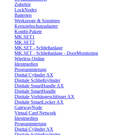
Zubehör
LockNodes
Batterien
Werkzeuge & Sonstiges
Kernziehschutzadapter
Kombi-Pakete
MK.SET1
MK.SET2
MK.SET - Schließanlage
MK.SET - Schließanlage - DoorMonitoring
Wireless Online
Identmedien
Programmierung
Digital Cylinder AX
Digitale Schließzylinder
Digitale SmartHandle AX
Digitale SmartHandle
Digitale Vorhängeschlösser AX
Digitale SmartLocker AX
GatewayNode
Virtual Card Network
Identmedien
Programmierung
Digital Cylinder AX
Digitale Schließzylinder