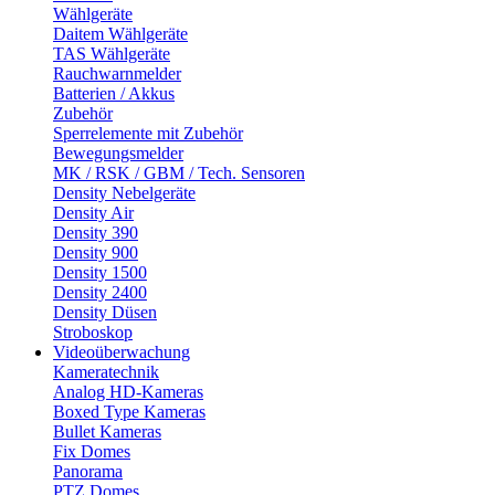
Wählgeräte
Daitem Wählgeräte
TAS Wählgeräte
Rauchwarnmelder
Batterien / Akkus
Zubehör
Sperrelemente mit Zubehör
Bewegungsmelder
MK / RSK / GBM / Tech. Sensoren
Density Nebelgeräte
Density Air
Density 390
Density 900
Density 1500
Density 2400
Density Düsen
Stroboskop
Videoüberwachung
Kameratechnik
Analog HD-Kameras
Boxed Type Kameras
Bullet Kameras
Fix Domes
Panorama
PTZ Domes