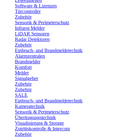
Leseeinheiten
Software & Lizenzen
Türcontroller
Zubehör
Sensorik & Perimeterschutz
Infrarot Melder
LiDAR Sensoren
Radar Detektoren
Zubehör
Einbruch- und Brandmeldetechnik
Alarmzentralen
Brandmelder
Komfort
Melder
Signalgeber
Zubehör
Zubehör
SALE
Einbruch- und Brandmeldetechnik
Kameratechnik
Sensorik & Perimeterschutz
Übertragungstechnik
Visualisierung & Storage
Zutrittskontrolle & Intercom
Zubehör