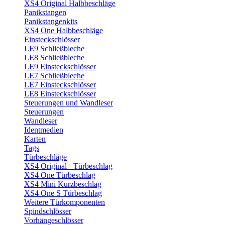
XS4 Original Halbbeschläge
Panikstangen
Panikstangenkits
XS4 One Halbbeschläge
Einsteckschlösser
LE9 Schließbleche
LE8 Schließbleche
LE9 Einsteckschlösser
LE7 Schließbleche
LE7 Einsteckschlösser
LE8 Einsteckschlösser
Steuerungen und Wandleser
Steuerungen
Wandleser
Identmedien
Karten
Tags
Türbeschläge
XS4 Original+ Türbeschlag
XS4 One Türbeschlag
XS4 Mini Kurzbeschlag
XS4 One S Türbeschlag
Weitere Türkomponenten
Spindschlösser
Vorhängeschlösser