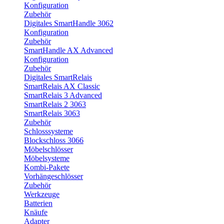
Konfiguration
Zubehör
Digitales SmartHandle 3062
Konfiguration
Zubehör
SmartHandle AX Advanced
Konfiguration
Zubehör
Digitales SmartRelais
SmartRelais AX Classic
SmartRelais 3 Advanced
SmartRelais 2 3063
SmartRelais 3063
Zubehör
Schlosssysteme
Blockschloss 3066
Möbelschlösser
Möbelsysteme
Kombi-Pakete
Vorhängeschlösser
Zubehör
Werkzeuge
Batterien
Knäufe
Adapter