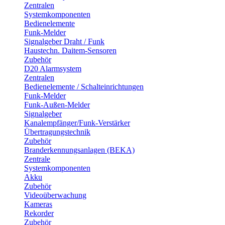
Zentralen
Systemkomponenten
Bedienelemente
Funk-Melder
Signalgeber Draht / Funk
Haustechn. Daitem-Sensoren
Zubehör
D20 Alarmsystem
Zentralen
Bedienelemente / Schalteinrichtungen
Funk-Melder
Funk-Außen-Melder
Signalgeber
Kanalempfänger/Funk-Verstärker
Übertragungstechnik
Zubehör
Branderkennungsanlagen (BEKA)
Zentrale
Systemkomponenten
Akku
Zubehör
Videoüberwachung
Kameras
Rekorder
Zubehör