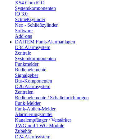
XS4 Com iGO
Systemkomponenten
IQ 3.0
Schließzylinder
Neo - Schließzylinder
Software
Add-ons
DAITEM Funk-Alarmanlagen
D34 Alarmsystem
Zentrale
Systemkomponenten
Funkmelder
Bedienelemente
Signalgeber
Bus-Komponenten
D26 Alarmsystem
Zentralen
Bedienelemente / Schalteinrichtungen
Funk-Melder
Funk-Außen-Melder
Alarmierungsmittel
Kanalempfänger / Verstärker
TWG und TWG Module
Zubehör
D24 Alarmsystem