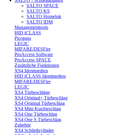
SALTO - Schließanlagen
SALTO SPACE
SALTO KS
SALTO Homelok
SALTO IDM
Managementtools
HID iCLASS
Picopass
LEGIC
MIFARE/DESFire
ProAccess Software
ProAccess SPACE
Zusätzliche Funktionen
XS4 Identmedien
HID iCLASS Identmedien
MIFARE/DESFire
LEGIC
XS4 Türbeschläge
XS4 Original+ Türbeschlag
XS4 Original Türbeschlag
XS4 Mini Kurzbeschlag
XS4 One Türbeschlag
XS4 One S Türbeschlag
Zubehör
XS4 Schließzylinder