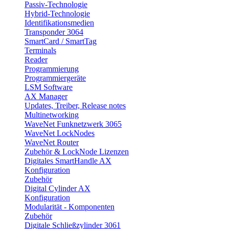
Passiv-Technologie
Hybrid-Technologie
Identifikationsmedien
Transponder 3064
SmartCard / SmartTag
Terminals
Reader
Programmierung
Programmiergeräte
LSM Software
AX Manager
Updates, Treiber, Release notes
Multinetworking
WaveNet Funknetzwerk 3065
WaveNet LockNodes
WaveNet Router
Zubehör & LockNode Lizenzen
Digitales SmartHandle AX
Konfiguration
Zubehör
Digital Cylinder AX
Konfiguration
Modularität - Komponenten
Zubehör
Digitale Schließzylinder 3061