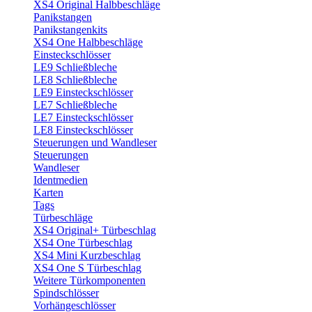
XS4 Original Halbbeschläge
Panikstangen
Panikstangenkits
XS4 One Halbbeschläge
Einsteckschlösser
LE9 Schließbleche
LE8 Schließbleche
LE9 Einsteckschlösser
LE7 Schließbleche
LE7 Einsteckschlösser
LE8 Einsteckschlösser
Steuerungen und Wandleser
Steuerungen
Wandleser
Identmedien
Karten
Tags
Türbeschläge
XS4 Original+ Türbeschlag
XS4 One Türbeschlag
XS4 Mini Kurzbeschlag
XS4 One S Türbeschlag
Weitere Türkomponenten
Spindschlösser
Vorhängeschlösser