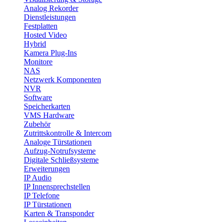
Analog Rekorder
Dienstleistungen
Festplatten
Hosted Video
Hybrid
Kamera Plug-Ins
Monitore
NAS
Netzwerk Komponenten
NVR
Software
Speicherkarten
VMS Hardware
Zubehör
Zutrittskontrolle & Intercom
Analoge Türstationen
Aufzug-Notrufsysteme
Digitale Schließsysteme
Erweiterungen
IP Audio
IP Innensprechstellen
IP Telefone
IP Türstationen
Karten & Transponder