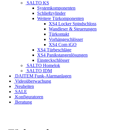
SALTO KS
Systemkomponenten
Schließzylinder
Weitere Türkomponenten
XS4 Locker Spindschloss
Wandleser & Steuerungen
Türkontakt
Vorhängeschlösser
XS4 Com iGO
XS4 Türbeschläge
XS4 Panikstangenlösungen
Einsteckschlösser
SALTO Homelok
SALTO IDM
DAITEM Funk-Alarmanlagen
Videoüberwachung
Neuheiten
SALE
Konfiguratoren
Beratung