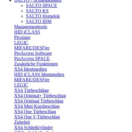
SALTO - Schließanlagen
SALTO SPACE
SALTO KS
SALTO Homelok
SALTO IDM
Managementtools
HID iCLASS
Picopass
LEGIC
MIFARE/DESFire
ProAccess Software
ProAccess SPACE
Zusätzliche Funktionen
XS4 Identmedien
HID iCLASS Identmedien
MIFARE/DESFire
LEGIC
XS4 Türbeschläge
XS4 Original+ Türbeschlag
XS4 Original Türbeschlag
XS4 Mini Kurzbeschlag
XS4 One Türbeschlag
XS4 One S Türbeschlag
Zubehör
XS4 Schließzylinder