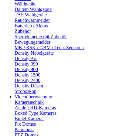
Wählgeräte
Daitem Wählgeräte
TAS Wählgeräte
Rauchwarnmelder
Batterien / Akkus
Zubehör
Sperrelemente mit Zubehör
Bewegungsmelder
MK / RSK / GBM / Tech. Sensoren
Density Nebelgeräte
Density Air
Density 390
Density 900
Density 1500
Density 2400
Density Düsen
Stroboskop
Videoüberwachung
Kameratechnik
Analog HD-Kameras
Boxed Type Kameras
Bullet Kameras
Fix Domes
Panorama
PTZ Domes