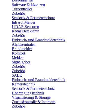
Leseeinheiten
Software & Lizenzen
Türcontroller
Zubehör
Sensorik & Perimeterschutz
Infrarot Melder
LiDAR Sensoren
Radar Detektoren
Zubehör
Einbruch- und Brandmeldetechnik
Alarmzentralen
Brandmelder
Komfort
Melder
Signalgeber
Zubehör
Zubehör
SALE
Einbruch- und Brandmeldetechnik
Kameratechnik
Sensorik & Perimeterschutz
Übertragungstechnik
Visualisierung & Storage
Zutrittskontrolle & Intercom
Zubehör