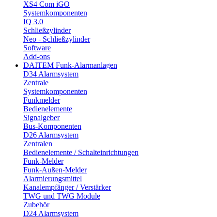
XS4 Com iGO
Systemkomponenten
IQ 3.0
Schließzylinder
Neo - Schließzylinder
Software
Add-ons
DAITEM Funk-Alarmanlagen
D34 Alarmsystem
Zentrale
Systemkomponenten
Funkmelder
Bedienelemente
Signalgeber
Bus-Komponenten
D26 Alarmsystem
Zentralen
Bedienelemente / Schalteinrichtungen
Funk-Melder
Funk-Außen-Melder
Alarmierungsmittel
Kanalempfänger / Verstärker
TWG und TWG Module
Zubehör
D24 Alarmsystem