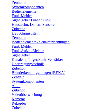
Zentralen
Systemkomponenten
Bedienelemente
Funk-Melder
Signalgeber Draht / Funk
Haustechn. Daitem-Sensoren
Zubehör
D20 Alarmsystem
Zentralen
Bedienelemente / Schalteinrichtungen
Funk-Melder
Funk-Außen-Melder
Signalgeber
Kanalempfänger/Funk-Verstärker
Übertragungstechnik
Zubehör
Branderkennungsanlagen (BEKA)
Zentrale
Systemkomponenten
Akku
Zubehör
Videoüberwachung
Kameras
Rekorder
Zubehör