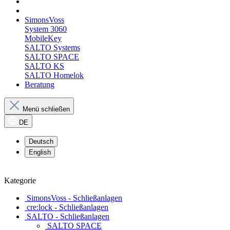
SimonsVoss
System 3060
MobileKey
SALTO Systems
SALTO SPACE
SALTO KS
SALTO Homelok
Beratung
Menü schließen
DE
Deutsch
English
Kategorie
SimonsVoss - Schließanlagen
cre:lock - Schließanlagen
SALTO - Schließanlagen
SALTO SPACE