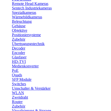
Remote Head Kameras
Sentech Industriekameras
Spezialkameras
Wärmebildkameras
Beleuchtung
Gehäuse
Objektive
Positioniersysteme
Zubehör
Übertragungstechnik
Decoder
Encoder
Glasfaser
HD-TVI
Medienkonverter
PoE
Quads
SFP Module
Switches
Umschalter & Verstärker
WLAN
Zweidraht
Router
Zubehör
Visualisierung & Storage