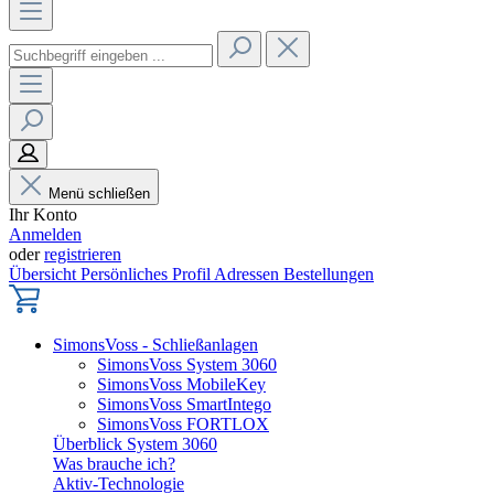
Menü schließen
Ihr Konto
Anmelden
oder
registrieren
Übersicht
Persönliches Profil
Adressen
Bestellungen
SimonsVoss - Schließanlagen
SimonsVoss System 3060
SimonsVoss MobileKey
SimonsVoss SmartIntego
SimonsVoss FORTLOX
Überblick System 3060
Was brauche ich?
Aktiv-Technologie