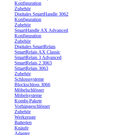
Konfiguration
Zubehör
Digitales SmartHandle 3062
Konfiguration
Zubehör
SmartHandle AX Advanced
Konfiguration
Zubehör
Digitales SmartRelais
SmartRelais AX Classic
SmartRelais 3 Advanced
SmartRelais 2 3063
SmartRelais 3063
Zubehör
Schlosssysteme
Blockschloss 3066
Möbelschlösser
Möbelsysteme
Kombi-Pakete
Vorhängeschlösser
Zubehör
Werkzeuge
Batterien
Knäufe
Adapter