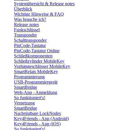
Systemübersicht & Release notes
Überblick
Wichtige Hinweise & FAQ
Was brauche ich?
Release notes
Funkschlüssel
Transponder
Schalttransponder
PinCode-Tastatur
PinCode-Tastatur Online
Schließkomponenten
Schließzylinder MobileKey
Vorhängeschlösser MobileKey
SmartRelais MobileKey
Programmierung
USB-Programmiergerät
SmartBridge
Web-App - Anmeldung
So funktioniert's!
Vernetzung
SmartBridge
Nachrüstbare LockNodes
Key4Friends - App (Android)
Key4Friends - App (iOS)
So funktioniert's!