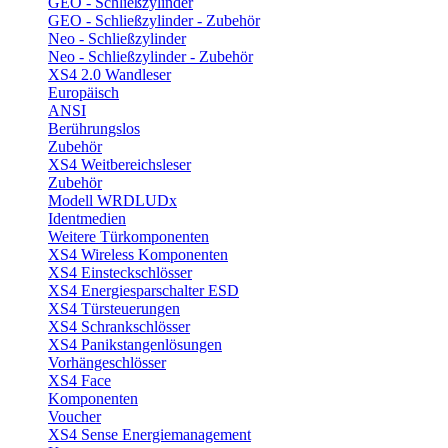
GEO - Schließzylinder
GEO - Schließzylinder - Zubehör
Neo - Schließzylinder
Neo - Schließzylinder - Zubehör
XS4 2.0 Wandleser
Europäisch
ANSI
Berührungslos
Zubehör
XS4 Weitbereichsleser
Zubehör
Modell WRDLUDx
Identmedien
Weitere Türkomponenten
XS4 Wireless Komponenten
XS4 Einsteckschlösser
XS4 Energiesparschalter ESD
XS4 Türsteuerungen
XS4 Schrankschlösser
XS4 Panikstangenlösungen
Vorhängeschlösser
XS4 Face
Komponenten
Voucher
XS4 Sense Energiemanagement