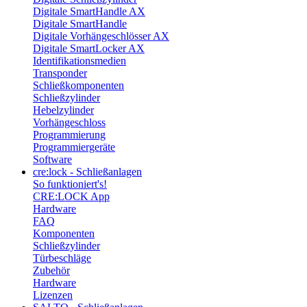
Digitale SmartHandle AX
Digitale SmartHandle
Digitale Vorhängeschlösser AX
Digitale SmartLocker AX
Identifikationsmedien
Transponder
Schließkomponenten
Schließzylinder
Hebelzylinder
Vorhängeschloss
Programmierung
Programmiergeräte
Software
cre:lock - Schließanlagen
So funktioniert's!
CRE:LOCK App
Hardware
FAQ
Komponenten
Schließzylinder
Türbeschläge
Zubehör
Hardware
Lizenzen