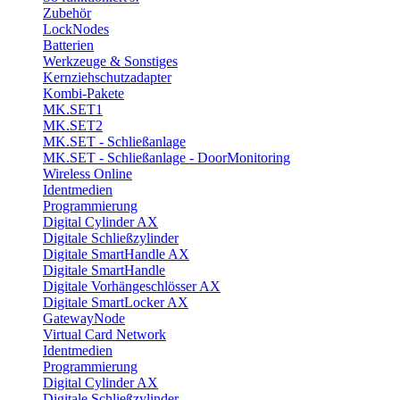
Zubehör
LockNodes
Batterien
Werkzeuge & Sonstiges
Kernziehschutzadapter
Kombi-Pakete
MK.SET1
MK.SET2
MK.SET - Schließanlage
MK.SET - Schließanlage - DoorMonitoring
Wireless Online
Identmedien
Programmierung
Digital Cylinder AX
Digitale Schließzylinder
Digitale SmartHandle AX
Digitale SmartHandle
Digitale Vorhängeschlösser AX
Digitale SmartLocker AX
GatewayNode
Virtual Card Network
Identmedien
Programmierung
Digital Cylinder AX
Digitale Schließzylinder