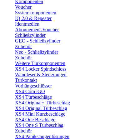
Komponenten
Voucher
Systemkomponenten
IQ 2.0 & Repeater
Identmedien
Abonnement-Voucher
Schließzylinder
GEO - Schließzylinder
Zubehör
Neo - Schließzylinder
Zubehör
Weitere Türkomponenten
XS4 Locker Spindschloss
Wandleser & Steuerungen
Türkontakt
Vorhängeschlösser
XS4 Com iGO
XS4 Türbeschläge
XS4 Original+ Türbeschlag
XS4 Original Türbeschlag
XS4 Mini Kurzbeschläge
XS4 One Beschläge
XS4 One S Türbeschlag
Zubehör
XS4 Panikstangenlösungen