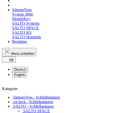
SimonsVoss
System 3060
MobileKey
SALTO Systems
SALTO SPACE
SALTO KS
SALTO Homelok
Beratung
Menü schließen
DE
Deutsch
English
Kategorie
SimonsVoss - Schließanlagen
cre:lock - Schließanlagen
SALTO - Schließanlagen
SALTO SPACE