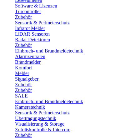
Leseeinheiten
Software & Lizenzen
Türcontroller
Zubehör
Sensorik & Perimeterschutz
Infrarot Melder
LiDAR Sensoren
Radar Detektoren
Zubehör
Einbruch- und Brandmeldetechnik
Alarmzentralen
Brandmelder
Komfort
Melder
Signalgeber
Zubehör
Zubehör
SALE
Einbruch- und Brandmeldetechnik
Kameratechnik
Sensorik & Perimeterschutz
Übertragungstechnik
Visualisierung & Storage
Zutrittskontrolle & Intercom
Zubehör