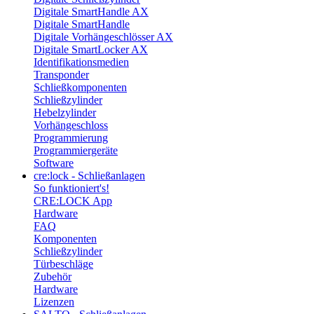
Digitale SmartHandle AX
Digitale SmartHandle
Digitale Vorhängeschlösser AX
Digitale SmartLocker AX
Identifikationsmedien
Transponder
Schließkomponenten
Schließzylinder
Hebelzylinder
Vorhängeschloss
Programmierung
Programmiergeräte
Software
cre:lock - Schließanlagen
So funktioniert's!
CRE:LOCK App
Hardware
FAQ
Komponenten
Schließzylinder
Türbeschläge
Zubehör
Hardware
Lizenzen