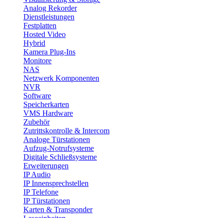
Analog Rekorder
Dienstleistungen
Festplatten
Hosted Video
Hybrid
Kamera Plug-Ins
Monitore
NAS
Netzwerk Komponenten
NVR
Software
Speicherkarten
VMS Hardware
Zubehör
Zutrittskontrolle & Intercom
Analoge Türstationen
Aufzug-Notrufsysteme
Digitale Schließsysteme
Erweiterungen
IP Audio
IP Innensprechstellen
IP Telefone
IP Türstationen
Karten & Transponder