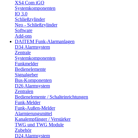
XS4 Com iGO
Systemkomponenten
IQ 3.0
Schließzylinder
Neo - Schließzylinder
Software
Add-ons
DAITEM Funk-Alarmanlagen
D34 Alarmsystem
Zentrale
Systemkomponenten
Funkmelder
Bedienelemente
Signalgeber
Bus-Komponenten
D26 Alarmsystem
Zentralen
Bedienelemente / Schalteinrichtungen
Funk-Melder
Funk-Außen-Melder
Alarmierungsmittel
Kanalempfänger / Verstärker
TWG und TWG Module
Zubehör
D24 Alarmsystem