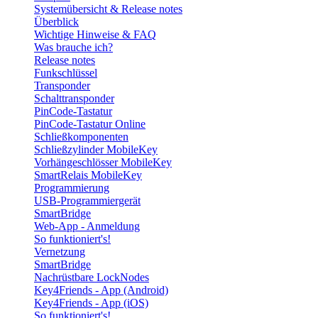
Systemübersicht & Release notes
Überblick
Wichtige Hinweise & FAQ
Was brauche ich?
Release notes
Funkschlüssel
Transponder
Schalttransponder
PinCode-Tastatur
PinCode-Tastatur Online
Schließkomponenten
Schließzylinder MobileKey
Vorhängeschlösser MobileKey
SmartRelais MobileKey
Programmierung
USB-Programmiergerät
SmartBridge
Web-App - Anmeldung
So funktioniert's!
Vernetzung
SmartBridge
Nachrüstbare LockNodes
Key4Friends - App (Android)
Key4Friends - App (iOS)
So funktioniert's!