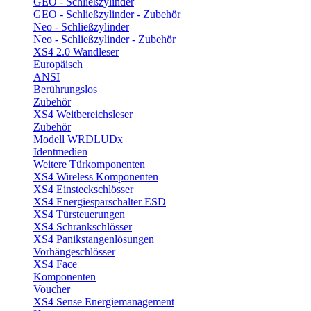
GEO - Schließzylinder
GEO - Schließzylinder - Zubehör
Neo - Schließzylinder
Neo - Schließzylinder - Zubehör
XS4 2.0 Wandleser
Europäisch
ANSI
Berührungslos
Zubehör
XS4 Weitbereichsleser
Zubehör
Modell WRDLUDx
Identmedien
Weitere Türkomponenten
XS4 Wireless Komponenten
XS4 Einsteckschlösser
XS4 Energiesparschalter ESD
XS4 Türsteuerungen
XS4 Schrankschlösser
XS4 Panikstangenlösungen
Vorhängeschlösser
XS4 Face
Komponenten
Voucher
XS4 Sense Energiemanagement