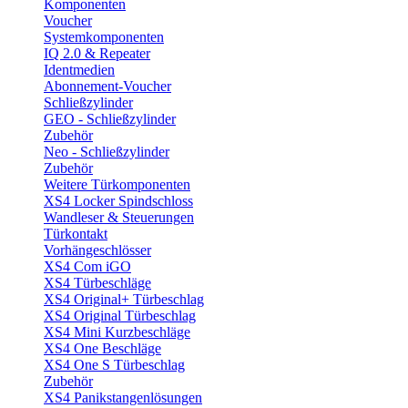
Komponenten
Voucher
Systemkomponenten
IQ 2.0 & Repeater
Identmedien
Abonnement-Voucher
Schließzylinder
GEO - Schließzylinder
Zubehör
Neo - Schließzylinder
Zubehör
Weitere Türkomponenten
XS4 Locker Spindschloss
Wandleser & Steuerungen
Türkontakt
Vorhängeschlösser
XS4 Com iGO
XS4 Türbeschläge
XS4 Original+ Türbeschlag
XS4 Original Türbeschlag
XS4 Mini Kurzbeschläge
XS4 One Beschläge
XS4 One S Türbeschlag
Zubehör
XS4 Panikstangenlösungen