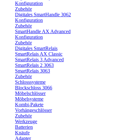
Konfiguration
Zubehör
Digitales SmartHandle 3062
Konfiguration
Zubehör
SmartHandle AX Advanced
Konfiguration
Zubehör
Digitales SmartRelais
SmartRelais AX Classic
SmartRelais 3 Advanced
SmartRelais 2 3063
SmartRelais 3063
Zubehör
Schlosssysteme
Blockschloss 3066
Möbelschlösser
Möbelsysteme
Kombi-Pakete
Vorhängeschlösser
Zubehör
Werkzeuge
Batterien
Knäufe
Adapter