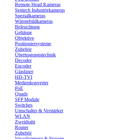
Remote Head Kameras
Sentech Industriekameras
Spezialkameras
Wärmebildkameras
Beleuchtung
Gehäuse
Objektive
Positioniersysteme
Zubehör
Übertragungstechnik
Decoder
Encoder
Glasfaser
HD-TVI
Medienkonverter
PoE
Quads
SFP Module
Switches
Umschalter & Verstärker
WLAN
Zweidraht
Router
Zubehör
Visualisierung & Storage