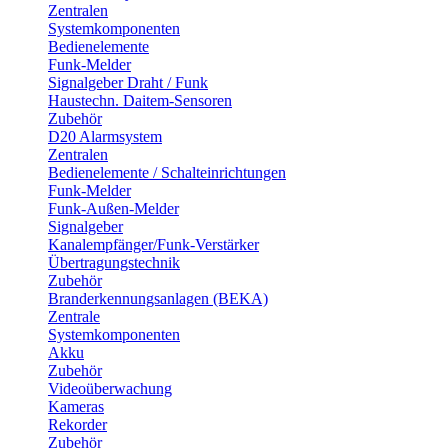
Zentralen
Systemkomponenten
Bedienelemente
Funk-Melder
Signalgeber Draht / Funk
Haustechn. Daitem-Sensoren
Zubehör
D20 Alarmsystem
Zentralen
Bedienelemente / Schalteinrichtungen
Funk-Melder
Funk-Außen-Melder
Signalgeber
Kanalempfänger/Funk-Verstärker
Übertragungstechnik
Zubehör
Branderkennungsanlagen (BEKA)
Zentrale
Systemkomponenten
Akku
Zubehör
Videoüberwachung
Kameras
Rekorder
Zubehör