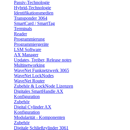
Passiv-Technologie
Hybrid-Technologie
Identifikationsmedien
Transponder 3064
SmartCard / SmartTag
Terminals
Reader
Programmierung
Programmiergeräte
LSM Software
AX Manager
Updates, Treiber, Release notes
Multinetworking
WaveNet Funknetzwerk 3065
WaveNet LockNodes
WaveNet Router
Zubehör & LockNode Lizenzen
Digitales SmartHandle AX
Konfiguration
Zubehör
Digital Cylinder AX
Konfiguration
Modularität - Komponenten
Zubehör
Digitale Schließzylinder 3061