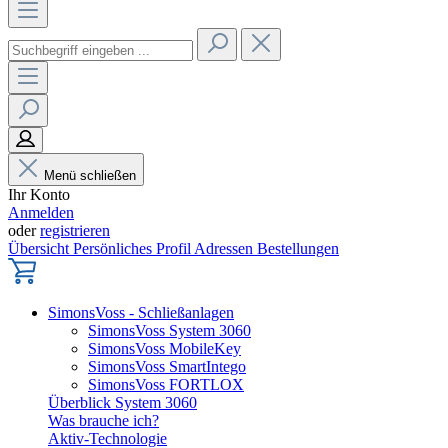
Menü schließen
Ihr Konto
Anmelden
oder
registrieren
Übersicht
Persönliches Profil
Adressen
Bestellungen
SimonsVoss - Schließanlagen
SimonsVoss System 3060
SimonsVoss MobileKey
SimonsVoss SmartIntego
SimonsVoss FORTLOX
Überblick System 3060
Was brauche ich?
Aktiv-Technologie