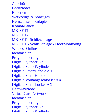
Zubehör
LockNodes
Batterien
Werkzeuge & Sonstiges
Kernziehschutzadapter
Kombi-Pakete
MK.SET1
MK.SET2
MK.SET - Schließanlage
MK.SET - Schließanlage - DoorMonitoring
Wireless Online
Identmedien
Programmierung
Digital Cylinder AX
Digitale Schließzylinder
Digitale SmartHandle AX
Digitale SmartHandle
Digitale Vorhängeschlösser AX
Digitale SmartLocker AX
GatewayNode
Virtual Card Network
Identmedien
Programmierung
Digital Cylinder AX
Digitale Schließzylinder