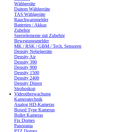
Wählgeräte
Daitem Wählgeräte
TAS Wählgeräte
Rauchwarnmelder
Batterien / Akkus
Zubehör
Sperrelemente mit Zubehör
Bewegungsmelder
MK / RSK / GBM / Tech. Sensoren
Density Nebelgeräte
Density Air
Density 390
Density 900
Density 1500
Density 2400
Density Düsen
Stroboskop
Videoüberwachung
Kameratechnik
Analog HD-Kameras
Boxed Type Kameras
Bullet Kameras
Fix Domes
Panorama
PTZ Domes