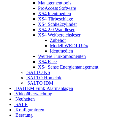
Managementtools
ProAccess Software
XS4 Identmedien
XS4 Türbeschläge
XS4 Schließzylinder
XS4 2.0 Wandleser
XS4 Weitbereichsleser
Zubehör
Modell WRDLUDx
Identmedien
Weitere Türkomponenten
XS4 Face
XS4 Sense Energiemanagement
SALTO KS
SALTO Homelok
SALTO IDM
DAITEM Funk-Alarmanlagen
Videoüberwachung
Neuheiten
SALE
Konfiguratoren
Beratung