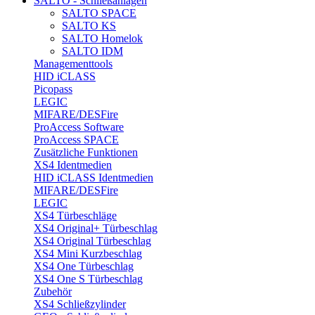
SALTO - Schließanlagen
SALTO SPACE
SALTO KS
SALTO Homelok
SALTO IDM
Managementtools
HID iCLASS
Picopass
LEGIC
MIFARE/DESFire
ProAccess Software
ProAccess SPACE
Zusätzliche Funktionen
XS4 Identmedien
HID iCLASS Identmedien
MIFARE/DESFire
LEGIC
XS4 Türbeschläge
XS4 Original+ Türbeschlag
XS4 Original Türbeschlag
XS4 Mini Kurzbeschlag
XS4 One Türbeschlag
XS4 One S Türbeschlag
Zubehör
XS4 Schließzylinder