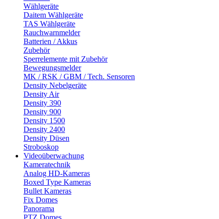
Wählgeräte
Daitem Wählgeräte
TAS Wählgeräte
Rauchwarnmelder
Batterien / Akkus
Zubehör
Sperrelemente mit Zubehör
Bewegungsmelder
MK / RSK / GBM / Tech. Sensoren
Density Nebelgeräte
Density Air
Density 390
Density 900
Density 1500
Density 2400
Density Düsen
Stroboskop
Videoüberwachung
Kameratechnik
Analog HD-Kameras
Boxed Type Kameras
Bullet Kameras
Fix Domes
Panorama
PTZ Domes