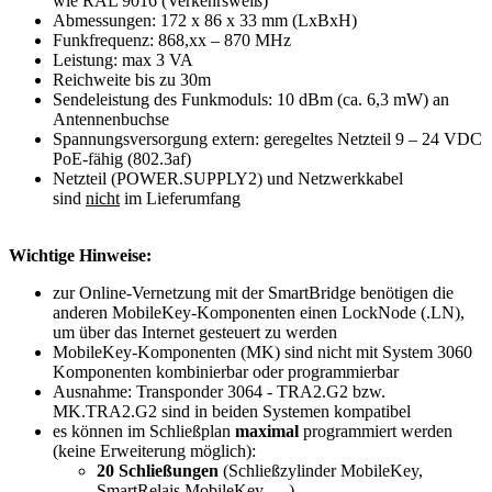
wie RAL 9016 (Verkehrsweiß)
Abmessungen: 172 x 86 x 33 mm (LxBxH)
Funkfrequenz: 868,xx – 870 MHz
Leistung: max 3 VA
Reichweite bis zu 30m
Sendeleistung des Funkmoduls: 10 dBm (ca. 6,3 mW) an
Antennenbuchse
Spannungsversorgung extern: geregeltes Netzteil 9 – 24 VDC
PoE-fähig (802.3af)
Netzteil (POWER.SUPPLY2) und Netzwerkkabel
sind
nicht
im Lieferumfang
Wichtige Hinweise:
zur Online-Vernetzung mit der SmartBridge benötigen die
anderen MobileKey-Komponenten einen LockNode (.LN),
um über das Internet gesteuert zu werden
MobileKey-Komponenten (MK) sind nicht mit System 3060
Komponenten kombinierbar oder programmierbar
Ausnahme: Transponder 3064 - TRA2.G2 bzw.
MK.TRA2.G2 sind in beiden Systemen kompatibel
es können im Schließplan
maximal
programmiert werden
(keine Erweiterung möglich):
20 Schließungen
(Schließzylinder MobileKey,
SmartRelais MobileKey, ... )