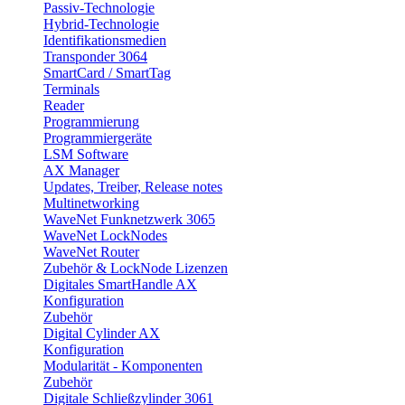
Passiv-Technologie
Hybrid-Technologie
Identifikationsmedien
Transponder 3064
SmartCard / SmartTag
Terminals
Reader
Programmierung
Programmiergeräte
LSM Software
AX Manager
Updates, Treiber, Release notes
Multinetworking
WaveNet Funknetzwerk 3065
WaveNet LockNodes
WaveNet Router
Zubehör & LockNode Lizenzen
Digitales SmartHandle AX
Konfiguration
Zubehör
Digital Cylinder AX
Konfiguration
Modularität - Komponenten
Zubehör
Digitale Schließzylinder 3061