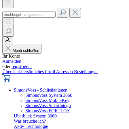
Menü schließen
Ihr Konto
Anmelden
oder
registrieren
Übersicht
Persönliches Profil
Adressen
Bestellungen
SimonsVoss - Schließanlagen
SimonsVoss System 3060
SimonsVoss MobileKey
SimonsVoss SmartIntego
SimonsVoss FORTLOX
Überblick System 3060
Was brauche ich?
Aktiv-Technologie