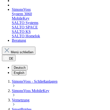
SimonsVoss
System 3060
MobileKey
SALTO Systems
SALTO SPACE
SALTO KS
SALTO Homelok
Beratung
Menü schließen
DE
Deutsch
English
SimonsVoss - Schließanlagen
SimonsVoss MobileKey
Vernetzung
SmartBridge