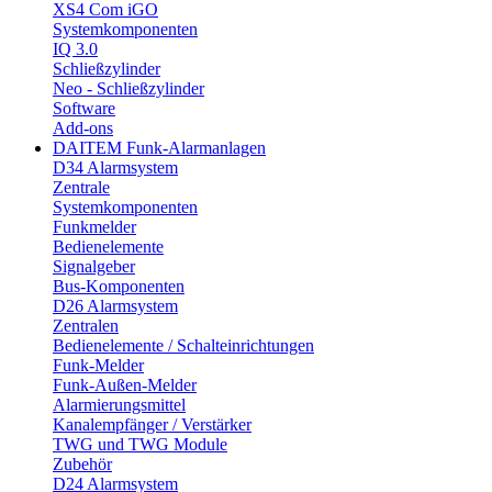
XS4 Com iGO
Systemkomponenten
IQ 3.0
Schließzylinder
Neo - Schließzylinder
Software
Add-ons
DAITEM Funk-Alarmanlagen
D34 Alarmsystem
Zentrale
Systemkomponenten
Funkmelder
Bedienelemente
Signalgeber
Bus-Komponenten
D26 Alarmsystem
Zentralen
Bedienelemente / Schalteinrichtungen
Funk-Melder
Funk-Außen-Melder
Alarmierungsmittel
Kanalempfänger / Verstärker
TWG und TWG Module
Zubehör
D24 Alarmsystem