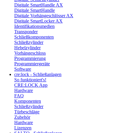
Digitale SmartHandle AX
Digitale SmartHandle
Digitale Vorhängeschlösser AX
Digitale SmartLocker AX
Identifikationsmedien
Transponder
Schließkomponenten
Schließzylinder
Hebelzylinder
Vorhängeschloss
Programmierung
Programmiergeräte
Software
cre:lock - Schließanlagen
So funktioniert's!
CRE:LOCK App
Hardware
FAQ
Komponenten
Schließzylinder
Türbeschläge
Zubehör
Hardware
Lizenzen