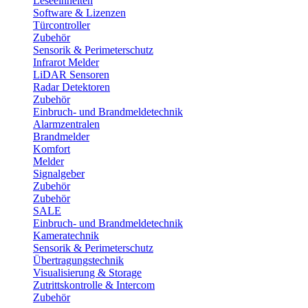
Leseeinheiten
Software & Lizenzen
Türcontroller
Zubehör
Sensorik & Perimeterschutz
Infrarot Melder
LiDAR Sensoren
Radar Detektoren
Zubehör
Einbruch- und Brandmeldetechnik
Alarmzentralen
Brandmelder
Komfort
Melder
Signalgeber
Zubehör
Zubehör
SALE
Einbruch- und Brandmeldetechnik
Kameratechnik
Sensorik & Perimeterschutz
Übertragungstechnik
Visualisierung & Storage
Zutrittskontrolle & Intercom
Zubehör