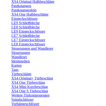
XS4 Original Halbbeschläge
Panikstangen
Panikstangenkits
XS4 One Halbbeschläge
Einsteckschlösser
LE9 Schließbleche
LE8 Schließbleche
LE9 Einsteckschlösser
LE7 Schließbleche
LE7 Einsteckschlösser
LE8 Einsteckschlösser
Steuerungen und Wandleser
Steuerungen
Wandleser
Identmedien
Karten
Tags
Türbeschläge
XS4 Original+ Türbeschlag
XS4 One Türbeschlag
XS4 Mini Kurzbeschlag
XS4 One S Türbeschlag
Weitere Türkomponenten
Spindschlösser
Vorhängeschlösser