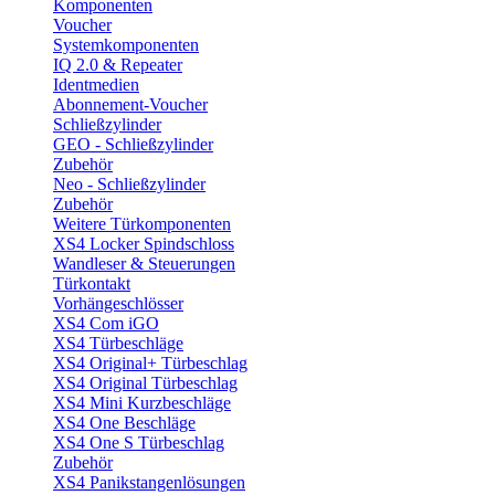
Komponenten
Voucher
Systemkomponenten
IQ 2.0 & Repeater
Identmedien
Abonnement-Voucher
Schließzylinder
GEO - Schließzylinder
Zubehör
Neo - Schließzylinder
Zubehör
Weitere Türkomponenten
XS4 Locker Spindschloss
Wandleser & Steuerungen
Türkontakt
Vorhängeschlösser
XS4 Com iGO
XS4 Türbeschläge
XS4 Original+ Türbeschlag
XS4 Original Türbeschlag
XS4 Mini Kurzbeschläge
XS4 One Beschläge
XS4 One S Türbeschlag
Zubehör
XS4 Panikstangenlösungen