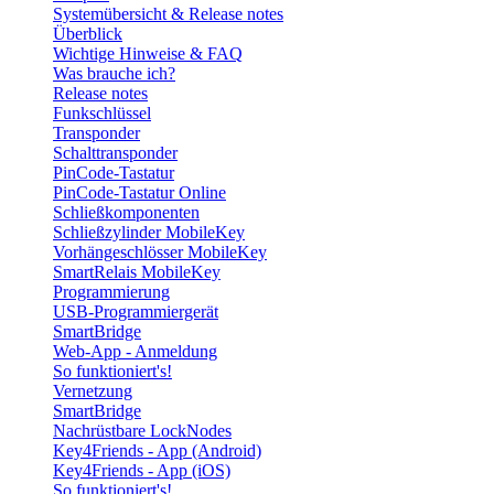
Systemübersicht & Release notes
Überblick
Wichtige Hinweise & FAQ
Was brauche ich?
Release notes
Funkschlüssel
Transponder
Schalttransponder
PinCode-Tastatur
PinCode-Tastatur Online
Schließkomponenten
Schließzylinder MobileKey
Vorhängeschlösser MobileKey
SmartRelais MobileKey
Programmierung
USB-Programmiergerät
SmartBridge
Web-App - Anmeldung
So funktioniert's!
Vernetzung
SmartBridge
Nachrüstbare LockNodes
Key4Friends - App (Android)
Key4Friends - App (iOS)
So funktioniert's!