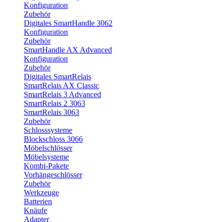
Konfiguration
Zubehör
Digitales SmartHandle 3062
Konfiguration
Zubehör
SmartHandle AX Advanced
Konfiguration
Zubehör
Digitales SmartRelais
SmartRelais AX Classic
SmartRelais 3 Advanced
SmartRelais 2 3063
SmartRelais 3063
Zubehör
Schlosssysteme
Blockschloss 3066
Möbelschlösser
Möbelsysteme
Kombi-Pakete
Vorhängeschlösser
Zubehör
Werkzeuge
Batterien
Knäufe
Adapter