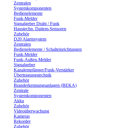
Zentralen
Systemkomponenten
Bedienelemente
Funk-Melder
Signalgeber Draht / Funk
Haustechn. Daitem-Sensoren
Zubehör
D20 Alarmsystem
Zentralen
Bedienelemente / Schalteinrichtungen
Funk-Melder
Funk-Außen-Melder
Signalgeber
Kanalempfänger/Funk-Verstärker
Übertragungstechnik
Zubehör
Branderkennungsanlagen (BEKA)
Zentrale
Systemkomponenten
Akku
Zubehör
Videoüberwachung
Kameras
Rekorder
Zubehör