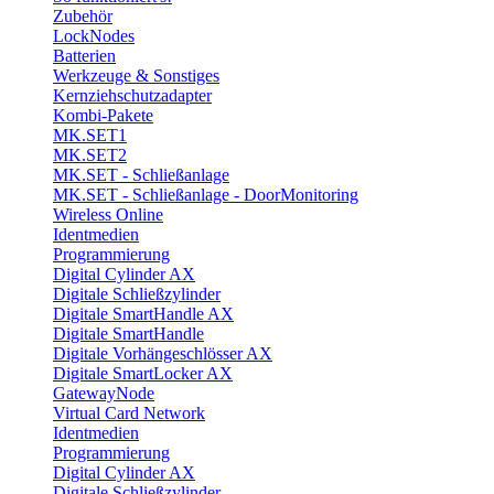
Zubehör
LockNodes
Batterien
Werkzeuge & Sonstiges
Kernziehschutzadapter
Kombi-Pakete
MK.SET1
MK.SET2
MK.SET - Schließanlage
MK.SET - Schließanlage - DoorMonitoring
Wireless Online
Identmedien
Programmierung
Digital Cylinder AX
Digitale Schließzylinder
Digitale SmartHandle AX
Digitale SmartHandle
Digitale Vorhängeschlösser AX
Digitale SmartLocker AX
GatewayNode
Virtual Card Network
Identmedien
Programmierung
Digital Cylinder AX
Digitale Schließzylinder