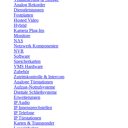
Analog Rekorder
Dienstleistungen
Festplatten
Hosted Video
Hybrid
Kamera Plug-Ins
Monitore
NAS
Netzwerk Komponenten
NVR
Software
Speicherkarten
VMS Hardware
Zubehör
Zutrittskontrolle & Intercom
Analoge Türstationen
Aufzug-Notrufsysteme
Digitale Schließsysteme
Erweiterungen
IP Audio
IP Innensprechstellen
IP Telefone
IP Türstationen
Karten & Transponder