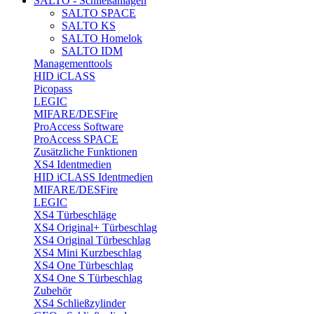
SALTO - Schließanlagen
SALTO SPACE
SALTO KS
SALTO Homelok
SALTO IDM
Managementtools
HID iCLASS
Picopass
LEGIC
MIFARE/DESFire
ProAccess Software
ProAccess SPACE
Zusätzliche Funktionen
XS4 Identmedien
HID iCLASS Identmedien
MIFARE/DESFire
LEGIC
XS4 Türbeschläge
XS4 Original+ Türbeschlag
XS4 Original Türbeschlag
XS4 Mini Kurzbeschlag
XS4 One Türbeschlag
XS4 One S Türbeschlag
Zubehör
XS4 Schließzylinder