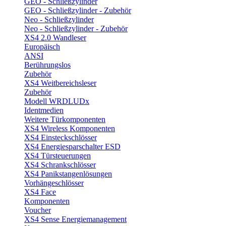
GEO - Schließzylinder
GEO - Schließzylinder - Zubehör
Neo - Schließzylinder
Neo - Schließzylinder - Zubehör
XS4 2.0 Wandleser
Europäisch
ANSI
Berührungslos
Zubehör
XS4 Weitbereichsleser
Zubehör
Modell WRDLUDx
Identmedien
Weitere Türkomponenten
XS4 Wireless Komponenten
XS4 Einsteckschlösser
XS4 Energiesparschalter ESD
XS4 Türsteuerungen
XS4 Schrankschlösser
XS4 Panikstangenlösungen
Vorhängeschlösser
XS4 Face
Komponenten
Voucher
XS4 Sense Energiemanagement