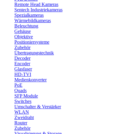
Remote Head Kameras
Sentech Industriekameras
Spezialkameras
Wärmebildkameras
Beleuchtung
Gehäuse
Objektive
Positioniersysteme
Zubehör
Übertragungstechnik
Decoder
Encoder
Glasfaser
HD-TVI
Medienkonverter
PoE
Quads
SFP Module
Switches
Umschalter & Verstärker
WLAN
Zweidraht
Router
Zubehör
Visualisierung & Storage