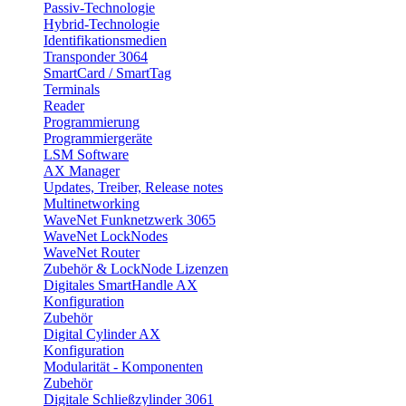
Passiv-Technologie
Hybrid-Technologie
Identifikationsmedien
Transponder 3064
SmartCard / SmartTag
Terminals
Reader
Programmierung
Programmiergeräte
LSM Software
AX Manager
Updates, Treiber, Release notes
Multinetworking
WaveNet Funknetzwerk 3065
WaveNet LockNodes
WaveNet Router
Zubehör & LockNode Lizenzen
Digitales SmartHandle AX
Konfiguration
Zubehör
Digital Cylinder AX
Konfiguration
Modularität - Komponenten
Zubehör
Digitale Schließzylinder 3061