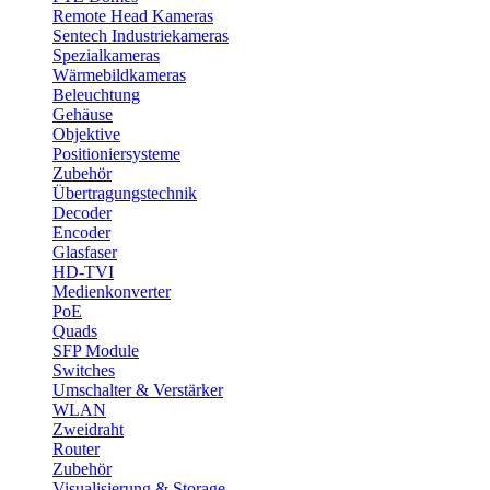
Remote Head Kameras
Sentech Industriekameras
Spezialkameras
Wärmebildkameras
Beleuchtung
Gehäuse
Objektive
Positioniersysteme
Zubehör
Übertragungstechnik
Decoder
Encoder
Glasfaser
HD-TVI
Medienkonverter
PoE
Quads
SFP Module
Switches
Umschalter & Verstärker
WLAN
Zweidraht
Router
Zubehör
Visualisierung & Storage