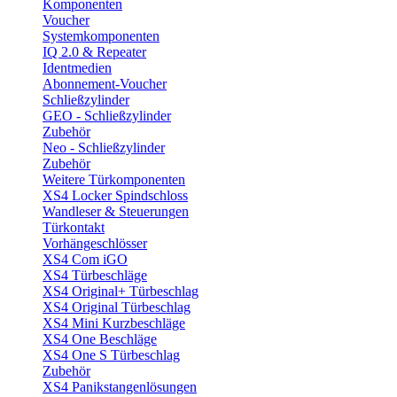
Komponenten
Voucher
Systemkomponenten
IQ 2.0 & Repeater
Identmedien
Abonnement-Voucher
Schließzylinder
GEO - Schließzylinder
Zubehör
Neo - Schließzylinder
Zubehör
Weitere Türkomponenten
XS4 Locker Spindschloss
Wandleser & Steuerungen
Türkontakt
Vorhängeschlösser
XS4 Com iGO
XS4 Türbeschläge
XS4 Original+ Türbeschlag
XS4 Original Türbeschlag
XS4 Mini Kurzbeschläge
XS4 One Beschläge
XS4 One S Türbeschlag
Zubehör
XS4 Panikstangenlösungen