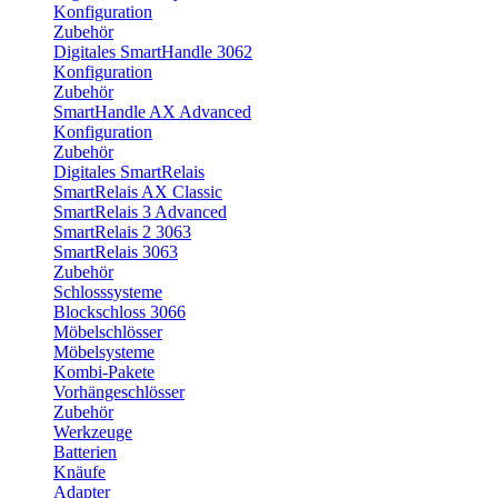
Konfiguration
Zubehör
Digitales SmartHandle 3062
Konfiguration
Zubehör
SmartHandle AX Advanced
Konfiguration
Zubehör
Digitales SmartRelais
SmartRelais AX Classic
SmartRelais 3 Advanced
SmartRelais 2 3063
SmartRelais 3063
Zubehör
Schlosssysteme
Blockschloss 3066
Möbelschlösser
Möbelsysteme
Kombi-Pakete
Vorhängeschlösser
Zubehör
Werkzeuge
Batterien
Knäufe
Adapter