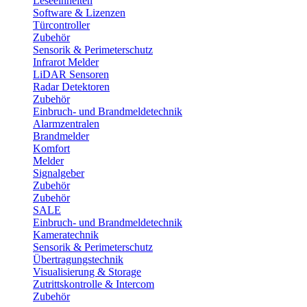
Leseeinheiten
Software & Lizenzen
Türcontroller
Zubehör
Sensorik & Perimeterschutz
Infrarot Melder
LiDAR Sensoren
Radar Detektoren
Zubehör
Einbruch- und Brandmeldetechnik
Alarmzentralen
Brandmelder
Komfort
Melder
Signalgeber
Zubehör
Zubehör
SALE
Einbruch- und Brandmeldetechnik
Kameratechnik
Sensorik & Perimeterschutz
Übertragungstechnik
Visualisierung & Storage
Zutrittskontrolle & Intercom
Zubehör