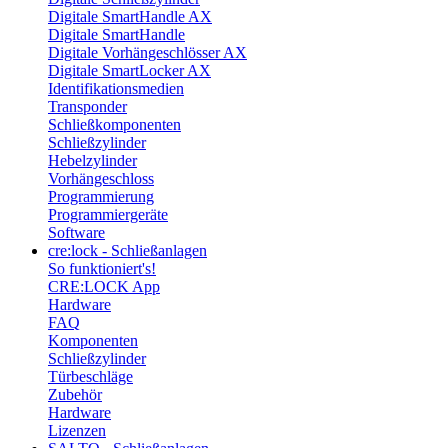
Digitale SmartHandle AX
Digitale SmartHandle
Digitale Vorhängeschlösser AX
Digitale SmartLocker AX
Identifikationsmedien
Transponder
Schließkomponenten
Schließzylinder
Hebelzylinder
Vorhängeschloss
Programmierung
Programmiergeräte
Software
cre:lock - Schließanlagen
So funktioniert's!
CRE:LOCK App
Hardware
FAQ
Komponenten
Schließzylinder
Türbeschläge
Zubehör
Hardware
Lizenzen