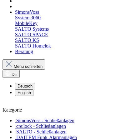
SimonsVoss
System 3060
MobileKey
SALTO Systems
SALTO SPACE
SALTO KS
SALTO Homelok
Beratung
Menü schließen
DE
Deutsch
English
Kategorie
SimonsVoss - Schließanlagen
cre:lock - Schließanlagen
SALTO - Schließanlagen
DAITEM Funk-Alarmanlagen