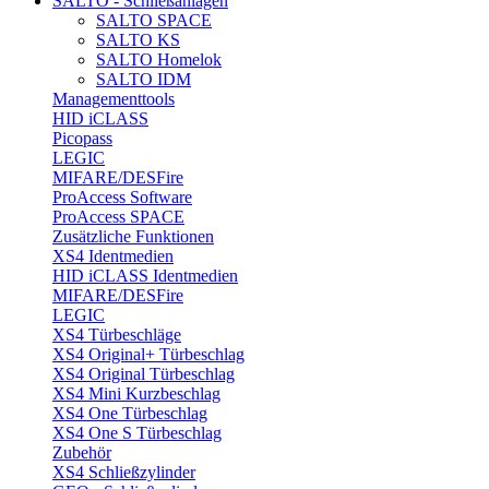
SALTO - Schließanlagen
SALTO SPACE
SALTO KS
SALTO Homelok
SALTO IDM
Managementtools
HID iCLASS
Picopass
LEGIC
MIFARE/DESFire
ProAccess Software
ProAccess SPACE
Zusätzliche Funktionen
XS4 Identmedien
HID iCLASS Identmedien
MIFARE/DESFire
LEGIC
XS4 Türbeschläge
XS4 Original+ Türbeschlag
XS4 Original Türbeschlag
XS4 Mini Kurzbeschlag
XS4 One Türbeschlag
XS4 One S Türbeschlag
Zubehör
XS4 Schließzylinder