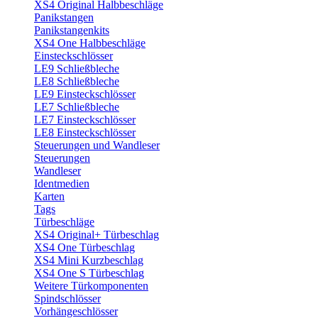
XS4 Original Halbbeschläge
Panikstangen
Panikstangenkits
XS4 One Halbbeschläge
Einsteckschlösser
LE9 Schließbleche
LE8 Schließbleche
LE9 Einsteckschlösser
LE7 Schließbleche
LE7 Einsteckschlösser
LE8 Einsteckschlösser
Steuerungen und Wandleser
Steuerungen
Wandleser
Identmedien
Karten
Tags
Türbeschläge
XS4 Original+ Türbeschlag
XS4 One Türbeschlag
XS4 Mini Kurzbeschlag
XS4 One S Türbeschlag
Weitere Türkomponenten
Spindschlösser
Vorhängeschlösser