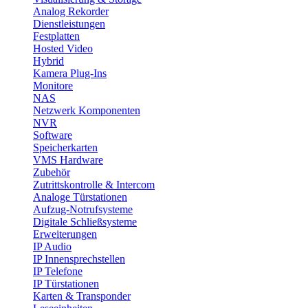
Analog Rekorder
Dienstleistungen
Festplatten
Hosted Video
Hybrid
Kamera Plug-Ins
Monitore
NAS
Netzwerk Komponenten
NVR
Software
Speicherkarten
VMS Hardware
Zubehör
Zutrittskontrolle & Intercom
Analoge Türstationen
Aufzug-Notrufsysteme
Digitale Schließsysteme
Erweiterungen
IP Audio
IP Innensprechstellen
IP Telefone
IP Türstationen
Karten & Transponder