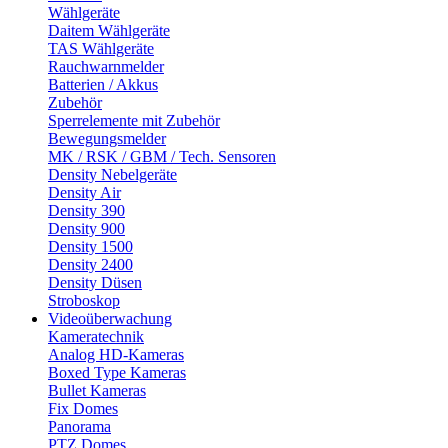
Wählgeräte
Daitem Wählgeräte
TAS Wählgeräte
Rauchwarnmelder
Batterien / Akkus
Zubehör
Sperrelemente mit Zubehör
Bewegungsmelder
MK / RSK / GBM / Tech. Sensoren
Density Nebelgeräte
Density Air
Density 390
Density 900
Density 1500
Density 2400
Density Düsen
Stroboskop
Videoüberwachung
Kameratechnik
Analog HD-Kameras
Boxed Type Kameras
Bullet Kameras
Fix Domes
Panorama
PTZ Domes