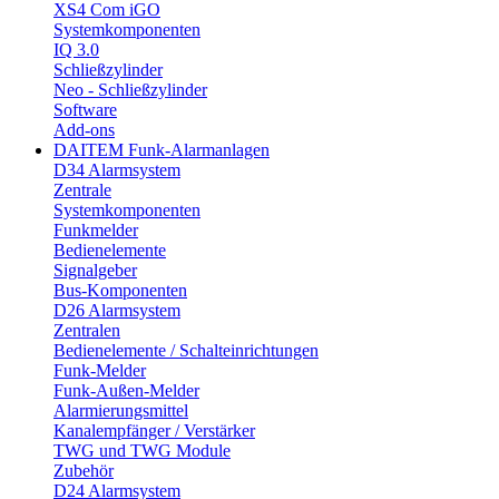
XS4 Com iGO
Systemkomponenten
IQ 3.0
Schließzylinder
Neo - Schließzylinder
Software
Add-ons
DAITEM Funk-Alarmanlagen
D34 Alarmsystem
Zentrale
Systemkomponenten
Funkmelder
Bedienelemente
Signalgeber
Bus-Komponenten
D26 Alarmsystem
Zentralen
Bedienelemente / Schalteinrichtungen
Funk-Melder
Funk-Außen-Melder
Alarmierungsmittel
Kanalempfänger / Verstärker
TWG und TWG Module
Zubehör
D24 Alarmsystem