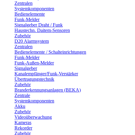
Zentralen
Systemkomponenten
Bedienelemente
Funk-Melder
Signalgeber Draht / Funk
Haustechn. Daitem-Sensoren
Zubehör
D20 Alarmsystem
Zentralen
Bedienelemente / Schalteinrichtungen
Funk-Melder
Funk-Außen-Melder
Signalgeber
Kanalempfänger/Funk-Verstärker
Übertragungstechnik
Zubehör
Branderkennungsanlagen (BEKA)
Zentrale
Systemkomponenten
Akku
Zubehör
Videoüberwachung
Kameras
Rekorder
Zubehör