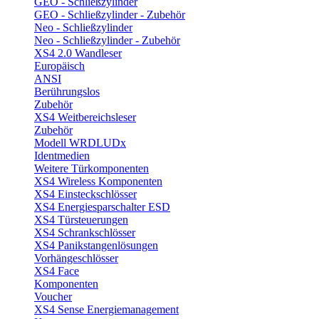
GEO - Schließzylinder
GEO - Schließzylinder - Zubehör
Neo - Schließzylinder
Neo - Schließzylinder - Zubehör
XS4 2.0 Wandleser
Europäisch
ANSI
Berührungslos
Zubehör
XS4 Weitbereichsleser
Zubehör
Modell WRDLUDx
Identmedien
Weitere Türkomponenten
XS4 Wireless Komponenten
XS4 Einsteckschlösser
XS4 Energiesparschalter ESD
XS4 Türsteuerungen
XS4 Schrankschlösser
XS4 Panikstangenlösungen
Vorhängeschlösser
XS4 Face
Komponenten
Voucher
XS4 Sense Energiemanagement