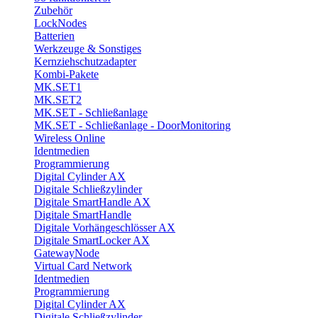
Zubehör
LockNodes
Batterien
Werkzeuge & Sonstiges
Kernziehschutzadapter
Kombi-Pakete
MK.SET1
MK.SET2
MK.SET - Schließanlage
MK.SET - Schließanlage - DoorMonitoring
Wireless Online
Identmedien
Programmierung
Digital Cylinder AX
Digitale Schließzylinder
Digitale SmartHandle AX
Digitale SmartHandle
Digitale Vorhängeschlösser AX
Digitale SmartLocker AX
GatewayNode
Virtual Card Network
Identmedien
Programmierung
Digital Cylinder AX
Digitale Schließzylinder