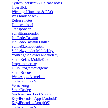
Systemübersicht & Release notes
Überblick
Wichtige Hinweise & FAQ
Was brauche ich?
Release notes
Funkschlüssel
Transponder
Schalttransponder
PinCode-Tastatur
PinCode-Tastatur Online
Schließkomponenten
Schließzylinder MobileKey
Vorhängeschlösser MobileKey
SmartRelais MobileKey
Programmierung
USB-Programmiergerät
SmartBridge
Web-App - Anmeldung
So funktioniert's!
Vernetzung
SmartBridge
Nachrüstbare LockNodes
Key4Friends - App (Android)
Key4Friends - App (iOS)
So funktioniert's!