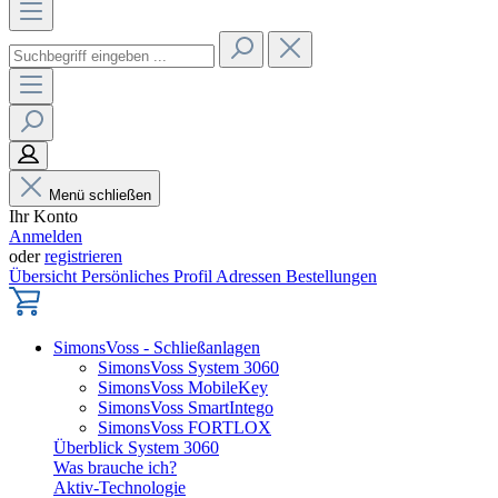
Menü schließen
Ihr Konto
Anmelden
oder
registrieren
Übersicht
Persönliches Profil
Adressen
Bestellungen
SimonsVoss - Schließanlagen
SimonsVoss System 3060
SimonsVoss MobileKey
SimonsVoss SmartIntego
SimonsVoss FORTLOX
Überblick System 3060
Was brauche ich?
Aktiv-Technologie