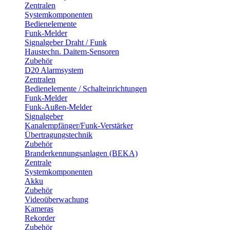
Zentralen
Systemkomponenten
Bedienelemente
Funk-Melder
Signalgeber Draht / Funk
Haustechn. Daitem-Sensoren
Zubehör
D20 Alarmsystem
Zentralen
Bedienelemente / Schalteinrichtungen
Funk-Melder
Funk-Außen-Melder
Signalgeber
Kanalempfänger/Funk-Verstärker
Übertragungstechnik
Zubehör
Branderkennungsanlagen (BEKA)
Zentrale
Systemkomponenten
Akku
Zubehör
Videoüberwachung
Kameras
Rekorder
Zubehör