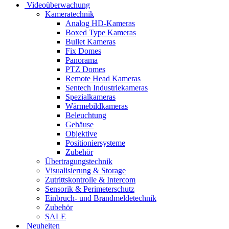
Videoüberwachung
Kameratechnik
Analog HD-Kameras
Boxed Type Kameras
Bullet Kameras
Fix Domes
Panorama
PTZ Domes
Remote Head Kameras
Sentech Industriekameras
Spezialkameras
Wärmebildkameras
Beleuchtung
Gehäuse
Objektive
Positioniersysteme
Zubehör
Übertragungstechnik
Visualisierung & Storage
Zutrittskontrolle & Intercom
Sensorik & Perimeterschutz
Einbruch- und Brandmeldetechnik
Zubehör
SALE
Neuheiten