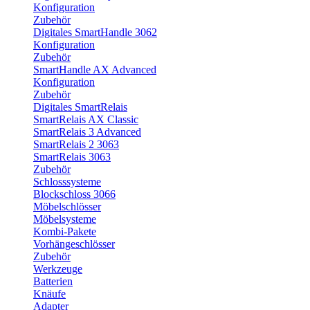
Konfiguration
Zubehör
Digitales SmartHandle 3062
Konfiguration
Zubehör
SmartHandle AX Advanced
Konfiguration
Zubehör
Digitales SmartRelais
SmartRelais AX Classic
SmartRelais 3 Advanced
SmartRelais 2 3063
SmartRelais 3063
Zubehör
Schlosssysteme
Blockschloss 3066
Möbelschlösser
Möbelsysteme
Kombi-Pakete
Vorhängeschlösser
Zubehör
Werkzeuge
Batterien
Knäufe
Adapter