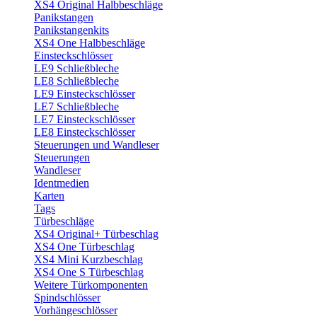
XS4 Original Halbbeschläge
Panikstangen
Panikstangenkits
XS4 One Halbbeschläge
Einsteckschlösser
LE9 Schließbleche
LE8 Schließbleche
LE9 Einsteckschlösser
LE7 Schließbleche
LE7 Einsteckschlösser
LE8 Einsteckschlösser
Steuerungen und Wandleser
Steuerungen
Wandleser
Identmedien
Karten
Tags
Türbeschläge
XS4 Original+ Türbeschlag
XS4 One Türbeschlag
XS4 Mini Kurzbeschlag
XS4 One S Türbeschlag
Weitere Türkomponenten
Spindschlösser
Vorhängeschlösser