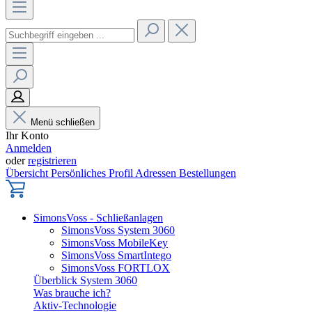
Menü schließen
Ihr Konto
Anmelden
oder
registrieren
Übersicht
Persönliches Profil
Adressen
Bestellungen
SimonsVoss - Schließanlagen
SimonsVoss System 3060
SimonsVoss MobileKey
SimonsVoss SmartIntego
SimonsVoss FORTLOX
Überblick System 3060
Was brauche ich?
Aktiv-Technologie