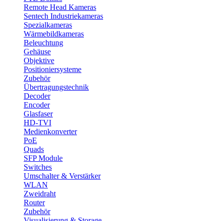
Remote Head Kameras
Sentech Industriekameras
Spezialkameras
Wärmebildkameras
Beleuchtung
Gehäuse
Objektive
Positioniersysteme
Zubehör
Übertragungstechnik
Decoder
Encoder
Glasfaser
HD-TVI
Medienkonverter
PoE
Quads
SFP Module
Switches
Umschalter & Verstärker
WLAN
Zweidraht
Router
Zubehör
Visualisierung & Storage