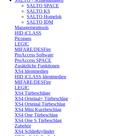
SALTO - Schließanlagen
SALTO SPACE
SALTO KS
SALTO Homelok
SALTO IDM
Managementtools
HID iCLASS
Picopass
LEGIC
MIFARE/DESFire
ProAccess Software
ProAccess SPACE
Zusätzliche Funktionen
XS4 Identmedien
HID iCLASS Identmedien
MIFARE/DESFire
LEGIC
XS4 Türbeschläge
XS4 Original+ Türbeschlag
XS4 Original Türbeschlag
XS4 Mini Kurzbeschlag
XS4 One Türbeschlag
XS4 One S Türbeschlag
Zubehör
XS4 Schließzylinder