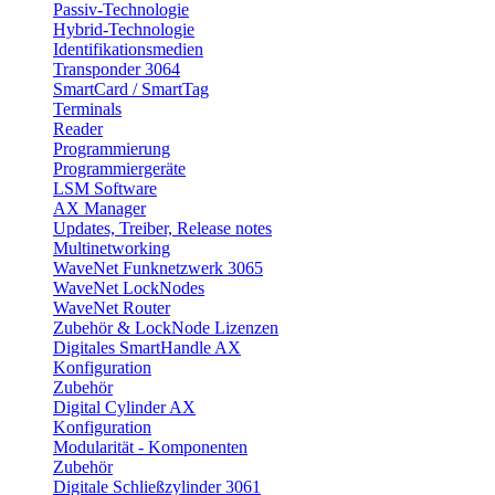
Passiv-Technologie
Hybrid-Technologie
Identifikationsmedien
Transponder 3064
SmartCard / SmartTag
Terminals
Reader
Programmierung
Programmiergeräte
LSM Software
AX Manager
Updates, Treiber, Release notes
Multinetworking
WaveNet Funknetzwerk 3065
WaveNet LockNodes
WaveNet Router
Zubehör & LockNode Lizenzen
Digitales SmartHandle AX
Konfiguration
Zubehör
Digital Cylinder AX
Konfiguration
Modularität - Komponenten
Zubehör
Digitale Schließzylinder 3061