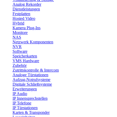
Analog Rekorder
Dienstleistungen
Festplatten
Hosted Video
Hybrid
Kamera Plug-Ins
Monitore
NAS
Netzwerk Komponenten
NVR
Software
Speicherkarten
VMS Hardware
Zubehör
Zutrittskontrolle & Intercom
Analoge Türstationen
Aufzug-Notrufsysteme
Digitale Schließsysteme
Erweiterungen
IP Audio
IP Innensprechstellen
IP Telefone
IP Türstationen
Karten & Transponder