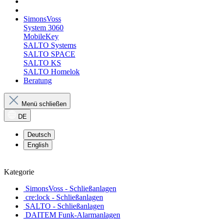
SimonsVoss
System 3060
MobileKey
SALTO Systems
SALTO SPACE
SALTO KS
SALTO Homelok
Beratung
Menü schließen
DE
Deutsch
English
Kategorie
SimonsVoss - Schließanlagen
cre:lock - Schließanlagen
SALTO - Schließanlagen
DAITEM Funk-Alarmanlagen