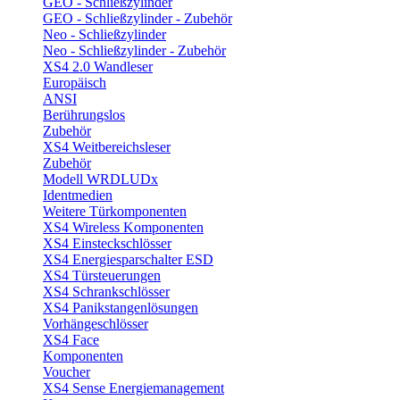
GEO - Schließzylinder
GEO - Schließzylinder - Zubehör
Neo - Schließzylinder
Neo - Schließzylinder - Zubehör
XS4 2.0 Wandleser
Europäisch
ANSI
Berührungslos
Zubehör
XS4 Weitbereichsleser
Zubehör
Modell WRDLUDx
Identmedien
Weitere Türkomponenten
XS4 Wireless Komponenten
XS4 Einsteckschlösser
XS4 Energiesparschalter ESD
XS4 Türsteuerungen
XS4 Schrankschlösser
XS4 Panikstangenlösungen
Vorhängeschlösser
XS4 Face
Komponenten
Voucher
XS4 Sense Energiemanagement