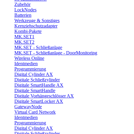
Zubehör
LockNodes
Batterien
Werkzeuge & Sonstiges
Kernziehschutzadapter
Kombi-Pakete
MK.SET1
MK.SET2
MK.SET - Schließanlage
MK.SET - Schließanlage - DoorMonitoring
Wireless Online
Identmedien
Programmierung
Digital Cylinder AX
Digitale Schließzylinder
Digitale SmartHandle AX
Digitale SmartHandle
Digitale Vorhängeschlösser AX
Digitale SmartLocker AX
GatewayNode
Virtual Card Network
Identmedien
Programmierung
Digital Cylinder AX
Digitale Schließzylinder