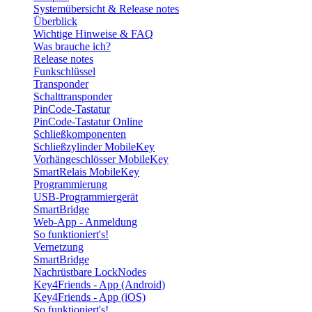
Systemübersicht & Release notes
Überblick
Wichtige Hinweise & FAQ
Was brauche ich?
Release notes
Funkschlüssel
Transponder
Schalttransponder
PinCode-Tastatur
PinCode-Tastatur Online
Schließkomponenten
Schließzylinder MobileKey
Vorhängeschlösser MobileKey
SmartRelais MobileKey
Programmierung
USB-Programmiergerät
SmartBridge
Web-App - Anmeldung
So funktioniert's!
Vernetzung
SmartBridge
Nachrüstbare LockNodes
Key4Friends - App (Android)
Key4Friends - App (iOS)
So funktioniert's!