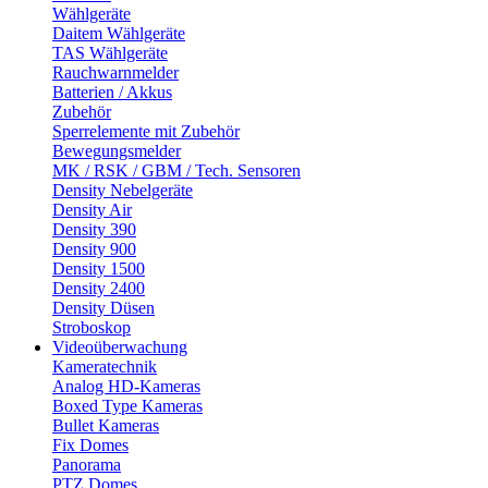
Wählgeräte
Daitem Wählgeräte
TAS Wählgeräte
Rauchwarnmelder
Batterien / Akkus
Zubehör
Sperrelemente mit Zubehör
Bewegungsmelder
MK / RSK / GBM / Tech. Sensoren
Density Nebelgeräte
Density Air
Density 390
Density 900
Density 1500
Density 2400
Density Düsen
Stroboskop
Videoüberwachung
Kameratechnik
Analog HD-Kameras
Boxed Type Kameras
Bullet Kameras
Fix Domes
Panorama
PTZ Domes