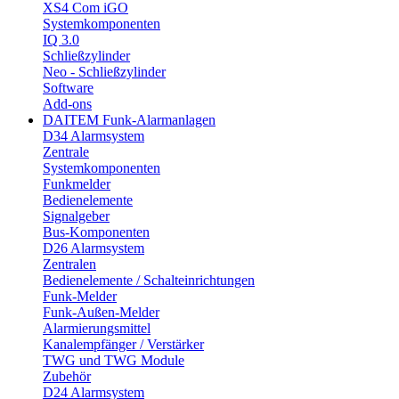
XS4 Com iGO
Systemkomponenten
IQ 3.0
Schließzylinder
Neo - Schließzylinder
Software
Add-ons
DAITEM Funk-Alarmanlagen
D34 Alarmsystem
Zentrale
Systemkomponenten
Funkmelder
Bedienelemente
Signalgeber
Bus-Komponenten
D26 Alarmsystem
Zentralen
Bedienelemente / Schalteinrichtungen
Funk-Melder
Funk-Außen-Melder
Alarmierungsmittel
Kanalempfänger / Verstärker
TWG und TWG Module
Zubehör
D24 Alarmsystem