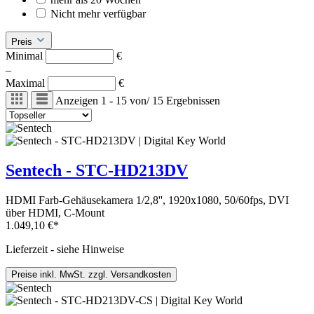
Nicht mehr verfügbar
Preis
Minimal
€
–
Maximal
€
Anzeigen
1 - 15
von
/
15
Ergebnissen
Sentech - STC-HD213DV
HDMI Farb-Gehäusekamera 1/2,8'', 1920x1080, 50/60fps, DVI
über HDMI, C-Mount
1.049,10 €*
Lieferzeit - siehe Hinweise
Preise inkl. MwSt. zzgl. Versandkosten