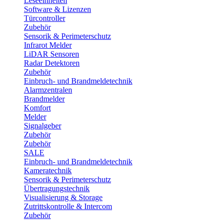
Leseeinheiten
Software & Lizenzen
Türcontroller
Zubehör
Sensorik & Perimeterschutz
Infrarot Melder
LiDAR Sensoren
Radar Detektoren
Zubehör
Einbruch- und Brandmeldetechnik
Alarmzentralen
Brandmelder
Komfort
Melder
Signalgeber
Zubehör
Zubehör
SALE
Einbruch- und Brandmeldetechnik
Kameratechnik
Sensorik & Perimeterschutz
Übertragungstechnik
Visualisierung & Storage
Zutrittskontrolle & Intercom
Zubehör