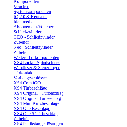
Komponenten
Voucher
Systemkomponenten
IQ 2.0 & Repeater
Identmedien
Abonnement-Voucher
Schließzylinder
GEO - Schließzylinder
Zubehör
Neo - Schließzylinder
Zubehör
Weitere Türkomponenten
XS4 Locker Spindschloss
Wandleser & Steuerungen
Türkontakt
Vorhängeschlösser
XS4 Com iGO
XS4 Türbeschläge
XS4 Original+ Türbeschlag
XS4 Original Türbeschlag
XS4 Mini Kurzbeschläge
XS4 One Beschläge
XS4 One S Türbeschlag
Zubehör
XS4 Panikstangenlösungen