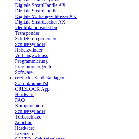
Digitale SmartHandle AX
Digitale SmartHandle
Digitale Vorhängeschlösser AX
Digitale SmartLocker AX
Identifikationsmedien
Transponder
Schließkomponenten
Schließzylinder
Hebelzylinder
Vorhängeschloss
Programmierung
Programmiergeräte
Software
cre:lock - Schließanlagen
So funktioniert's!
CRE:LOCK App
Hardware
FAQ
Komponenten
Schließzylinder
Türbeschläge
Zubehör
Hardware
Lizenzen