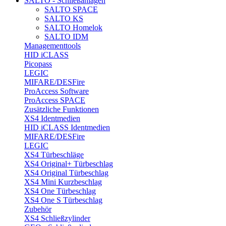
SALTO - Schließanlagen
SALTO SPACE
SALTO KS
SALTO Homelok
SALTO IDM
Managementtools
HID iCLASS
Picopass
LEGIC
MIFARE/DESFire
ProAccess Software
ProAccess SPACE
Zusätzliche Funktionen
XS4 Identmedien
HID iCLASS Identmedien
MIFARE/DESFire
LEGIC
XS4 Türbeschläge
XS4 Original+ Türbeschlag
XS4 Original Türbeschlag
XS4 Mini Kurzbeschlag
XS4 One Türbeschlag
XS4 One S Türbeschlag
Zubehör
XS4 Schließzylinder