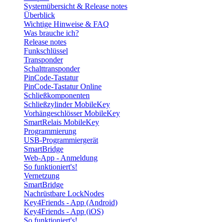
Systemübersicht & Release notes
Überblick
Wichtige Hinweise & FAQ
Was brauche ich?
Release notes
Funkschlüssel
Transponder
Schalttransponder
PinCode-Tastatur
PinCode-Tastatur Online
Schließkomponenten
Schließzylinder MobileKey
Vorhängeschlösser MobileKey
SmartRelais MobileKey
Programmierung
USB-Programmiergerät
SmartBridge
Web-App - Anmeldung
So funktioniert's!
Vernetzung
SmartBridge
Nachrüstbare LockNodes
Key4Friends - App (Android)
Key4Friends - App (iOS)
So funktioniert's!