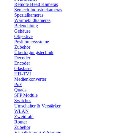
Remote Head Kameras
Sentech Industriekameras
Spezialkameras
Wärmebildkameras
Beleuchtung
Gehäuse
Objektive
Positioniersysteme
Zubehör
Übertragungstechnik
Decoder
Encoder
Glasfaser
HD-TVI
Medienkonverter
PoE
Quads
SFP Module
Switches
Umschalter & Verstärker
WLAN
Zweidraht
Router
Zubehör
Visualisierung & Storage