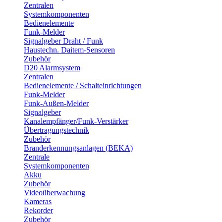
Zentralen
Systemkomponenten
Bedienelemente
Funk-Melder
Signalgeber Draht / Funk
Haustechn. Daitem-Sensoren
Zubehör
D20 Alarmsystem
Zentralen
Bedienelemente / Schalteinrichtungen
Funk-Melder
Funk-Außen-Melder
Signalgeber
Kanalempfänger/Funk-Verstärker
Übertragungstechnik
Zubehör
Branderkennungsanlagen (BEKA)
Zentrale
Systemkomponenten
Akku
Zubehör
Videoüberwachung
Kameras
Rekorder
Zubehör