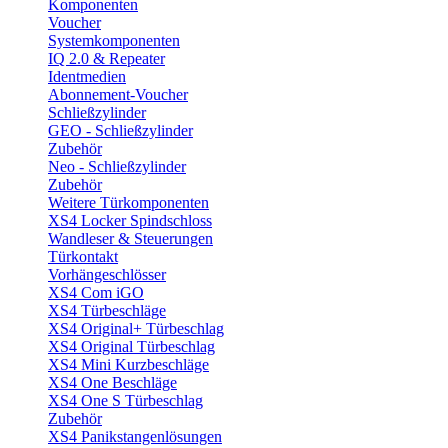
Komponenten
Voucher
Systemkomponenten
IQ 2.0 & Repeater
Identmedien
Abonnement-Voucher
Schließzylinder
GEO - Schließzylinder
Zubehör
Neo - Schließzylinder
Zubehör
Weitere Türkomponenten
XS4 Locker Spindschloss
Wandleser & Steuerungen
Türkontakt
Vorhängeschlösser
XS4 Com iGO
XS4 Türbeschläge
XS4 Original+ Türbeschlag
XS4 Original Türbeschlag
XS4 Mini Kurzbeschläge
XS4 One Beschläge
XS4 One S Türbeschlag
Zubehör
XS4 Panikstangenlösungen