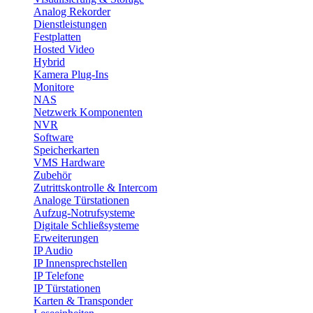
Analog Rekorder
Dienstleistungen
Festplatten
Hosted Video
Hybrid
Kamera Plug-Ins
Monitore
NAS
Netzwerk Komponenten
NVR
Software
Speicherkarten
VMS Hardware
Zubehör
Zutrittskontrolle & Intercom
Analoge Türstationen
Aufzug-Notrufsysteme
Digitale Schließsysteme
Erweiterungen
IP Audio
IP Innensprechstellen
IP Telefone
IP Türstationen
Karten & Transponder