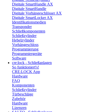
Digitale SmartHandle AX
Digitale SmartHandle
Digitale Vorhängeschlösser AX
Digitale SmartLocker AX
Identifikationsmedien
Transponder
Schließkomponenten
Schließzylinder
Hebelzylinder
Vorhängeschloss
Programmierung
Programmiergeräte
Software
cre:lock - Schließanlagen
So funktioniert's!
CRE:LOCK App
Hardware
FAQ
Komponenten
Schließzylinder
Türbeschläge
Zubehör
Hardware
Lizenzen