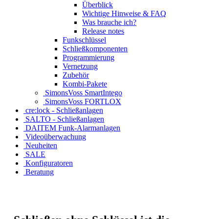
Überblick
Wichtige Hinweise & FAQ
Was brauche ich?
Release notes
Funkschlüssel
Schließkomponenten
Programmierung
Vernetzung
Zubehör
Kombi-Pakete
SimonsVoss SmartIntego
SimonsVoss FORTLOX
cre:lock - Schließanlagen
SALTO - Schließanlagen
DAITEM Funk-Alarmanlagen
Videoüberwachung
Neuheiten
SALE
Konfiguratoren
Beratung