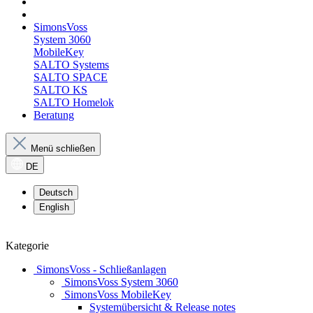
SimonsVoss
System 3060
MobileKey
SALTO Systems
SALTO SPACE
SALTO KS
SALTO Homelok
Beratung
Menü schließen
DE
Deutsch
English
Kategorie
SimonsVoss - Schließanlagen
SimonsVoss System 3060
SimonsVoss MobileKey
Systemübersicht & Release notes