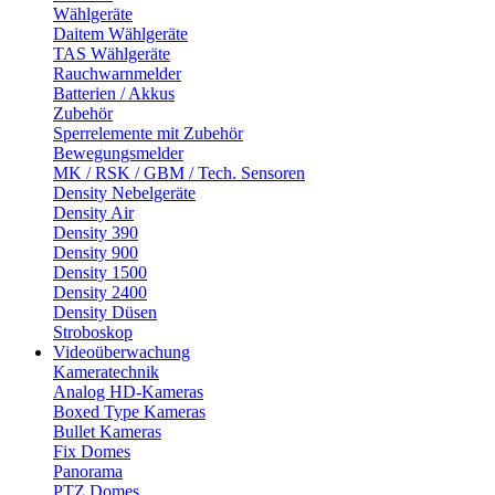
Wählgeräte
Daitem Wählgeräte
TAS Wählgeräte
Rauchwarnmelder
Batterien / Akkus
Zubehör
Sperrelemente mit Zubehör
Bewegungsmelder
MK / RSK / GBM / Tech. Sensoren
Density Nebelgeräte
Density Air
Density 390
Density 900
Density 1500
Density 2400
Density Düsen
Stroboskop
Videoüberwachung
Kameratechnik
Analog HD-Kameras
Boxed Type Kameras
Bullet Kameras
Fix Domes
Panorama
PTZ Domes