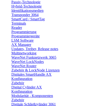
Passiv-Technologie
Hybrid-Technologie
Identifikationsmedien
Transponder 3064
SmartCard / SmartTag
Terminals
Reader
Programmierung
Programmiergeräte
LSM Software
AX Manager
Updates, Treiber, Release notes
Multinetworking
WaveNet Funknetzwerk 3065
WaveNet LockNodes
WaveNet Router
Zubehör & LockNode Lizenzen
Digitales SmartHandle AX
Konfiguration
Zubehör
Digital Cylinder AX
Konfiguration
Modularität - Komponenten
Zubehör
Digitale Schließzylinder 3061