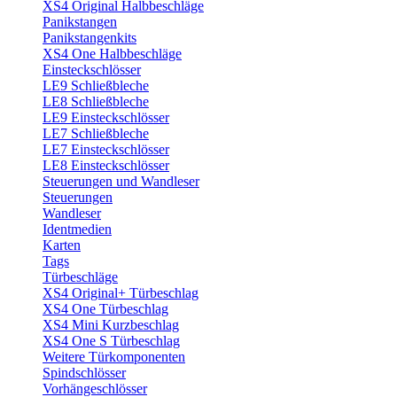
XS4 Original Halbbeschläge
Panikstangen
Panikstangenkits
XS4 One Halbbeschläge
Einsteckschlösser
LE9 Schließbleche
LE8 Schließbleche
LE9 Einsteckschlösser
LE7 Schließbleche
LE7 Einsteckschlösser
LE8 Einsteckschlösser
Steuerungen und Wandleser
Steuerungen
Wandleser
Identmedien
Karten
Tags
Türbeschläge
XS4 Original+ Türbeschlag
XS4 One Türbeschlag
XS4 Mini Kurzbeschlag
XS4 One S Türbeschlag
Weitere Türkomponenten
Spindschlösser
Vorhängeschlösser