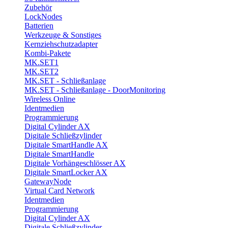
Zubehör
LockNodes
Batterien
Werkzeuge & Sonstiges
Kernziehschutzadapter
Kombi-Pakete
MK.SET1
MK.SET2
MK.SET - Schließanlage
MK.SET - Schließanlage - DoorMonitoring
Wireless Online
Identmedien
Programmierung
Digital Cylinder AX
Digitale Schließzylinder
Digitale SmartHandle AX
Digitale SmartHandle
Digitale Vorhängeschlösser AX
Digitale SmartLocker AX
GatewayNode
Virtual Card Network
Identmedien
Programmierung
Digital Cylinder AX
Digitale Schließzylinder