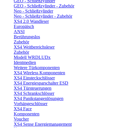
GEO - Schließzylinder
GEO - Schließzylinder - Zubehör
Neo - Schließzylinder
Neo - Schließzylinder - Zubehör
XS4 2.0 Wandleser
Europäisch
ANSI
Berührungslos
Zubehör
XS4 Weitbereichsleser
Zubehör
Modell WRDLUDx
Identmedien
Weitere Türkomponenten
XS4 Wireless Komponenten
XS4 Einsteckschlösser
XS4 Energiesparschalter ESD
XS4 Türsteuerungen
XS4 Schrankschlösser
XS4 Panikstangenlösungen
Vorhängeschlösser
XS4 Face
Komponenten
Voucher
XS4 Sense Energiemanagement