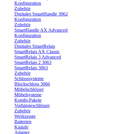
Konfiguration
Zubehör
Digitales SmartHandle 3062
Konfiguration
Zubehör
SmartHandle AX Advanced
Konfiguration
Zubehör
Digitales SmartRelais
SmartRelais AX Classic
SmartRelais 3 Advanced
SmartRelais 2 3063
SmartRelais 3063
Zubehör
Schlosssysteme
Blockschloss 3066
Möbelschlösser
Möbelsysteme
Kombi-Pakete
Vorhängeschlösser
Zubehör
Werkzeuge
Batterien
Knäufe
Adapter