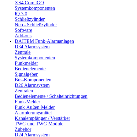
XS4 Com iGO
Systemkomponenten
IQ 3.0
Schließzylinder
Neo - Schließzylinder
Software
Add-ons
DAITEM Funk-Alarmanlagen
D34 Alarmsystem
Zentrale
Systemkomponenten
Funkmelder
Bedienelemente
Signalgeber
Bus-Komponenten
D26 Alarmsystem
Zentralen
Bedienelemente / Schalteinrichtungen
Funk-Melder
Funk-Außen-Melder
Alarmierungsmittel
Kanalempfänger / Verstärker
TWG und TWG Module
Zubehör
D24 Alarmsystem