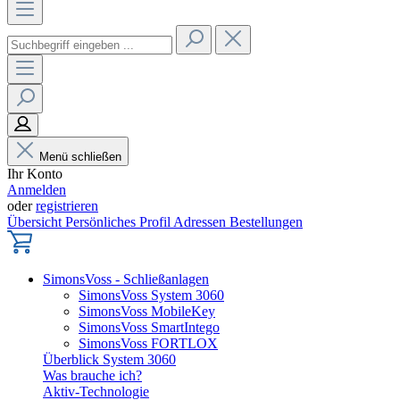
Menü schließen
Ihr Konto
Anmelden
oder
registrieren
Übersicht
Persönliches Profil
Adressen
Bestellungen
SimonsVoss - Schließanlagen
SimonsVoss System 3060
SimonsVoss MobileKey
SimonsVoss SmartIntego
SimonsVoss FORTLOX
Überblick System 3060
Was brauche ich?
Aktiv-Technologie