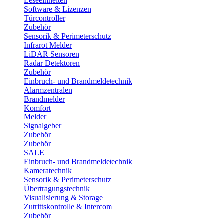
Leseeinheiten
Software & Lizenzen
Türcontroller
Zubehör
Sensorik & Perimeterschutz
Infrarot Melder
LiDAR Sensoren
Radar Detektoren
Zubehör
Einbruch- und Brandmeldetechnik
Alarmzentralen
Brandmelder
Komfort
Melder
Signalgeber
Zubehör
Zubehör
SALE
Einbruch- und Brandmeldetechnik
Kameratechnik
Sensorik & Perimeterschutz
Übertragungstechnik
Visualisierung & Storage
Zutrittskontrolle & Intercom
Zubehör