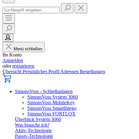
Menü schließen
Ihr Konto
Anmelden
oder
registrieren
Übersicht
Persönliches Profil
Adressen
Bestellungen
SimonsVoss - Schließanlagen
SimonsVoss System 3060
SimonsVoss MobileKey
SimonsVoss SmartIntego
SimonsVoss FORTLOX
Überblick System 3060
Was brauche ich?
Aktiv-Technologie
Passiv-Technologie