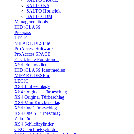
SALTO SPACE
SALTO KS
SALTO Homelok
SALTO IDM
Managementtools
HID iCLASS
Picopass
LEGIC
MIFARE/DESFire
ProAccess Software
ProAccess SPACE
Zusätzliche Funktionen
XS4 Identmedien
HID iCLASS Identmedien
MIFARE/DESFire
LEGIC
XS4 Türbeschläge
XS4 Original+ Türbeschlag
XS4 Original Türbeschlag
XS4 Mini Kurzbeschlag
XS4 One Türbeschlag
XS4 One S Türbeschlag
Zubehör
XS4 Schließzylinder
GEO - Schließzylinder