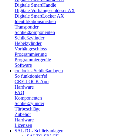
Digitale SmartHandle
Digitale Vorhängeschlösser AX
Digitale SmartLocker AX
Identifikationsmedien
Transponder
Schließkomponenten
Schließzylinder
Hebelzylinder
Vorhängeschloss
Programmierung
Programmiergeräte
Software
cre:lock - Schließanlagen
So funktioniert's!
CRE:LOCK App
Hardware
FAQ
Komponenten
Schließzylinder
Türbeschläge
Zubehör
Hardware
Lizenzen
SALTO - Schließanlagen