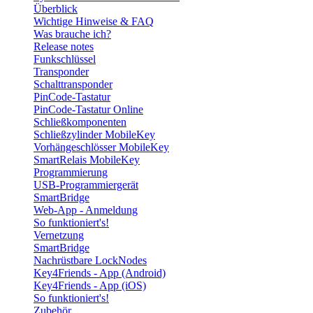
Überblick
Wichtige Hinweise & FAQ
Was brauche ich?
Release notes
Funkschlüssel
Transponder
Schalttransponder
PinCode-Tastatur
PinCode-Tastatur Online
Schließkomponenten
Schließzylinder MobileKey
Vorhängeschlösser MobileKey
SmartRelais MobileKey
Programmierung
USB-Programmiergerät
SmartBridge
Web-App - Anmeldung
So funktioniert's!
Vernetzung
SmartBridge
Nachrüstbare LockNodes
Key4Friends - App (Android)
Key4Friends - App (iOS)
So funktioniert's!
Zubehör