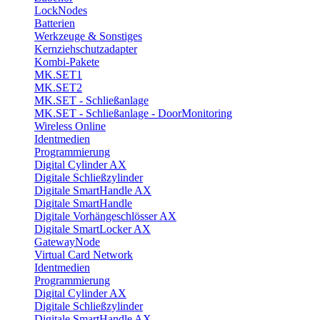
LockNodes
Batterien
Werkzeuge & Sonstiges
Kernziehschutzadapter
Kombi-Pakete
MK.SET1
MK.SET2
MK.SET - Schließanlage
MK.SET - Schließanlage - DoorMonitoring
Wireless Online
Identmedien
Programmierung
Digital Cylinder AX
Digitale Schließzylinder
Digitale SmartHandle AX
Digitale SmartHandle
Digitale Vorhängeschlösser AX
Digitale SmartLocker AX
GatewayNode
Virtual Card Network
Identmedien
Programmierung
Digital Cylinder AX
Digitale Schließzylinder
Digitale SmartHandle AX