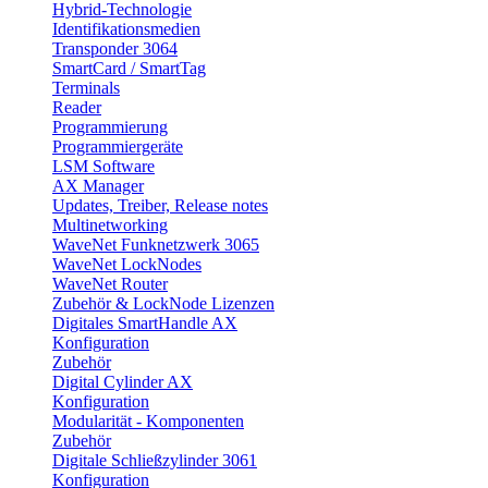
Hybrid-Technologie
Identifikationsmedien
Transponder 3064
SmartCard / SmartTag
Terminals
Reader
Programmierung
Programmiergeräte
LSM Software
AX Manager
Updates, Treiber, Release notes
Multinetworking
WaveNet Funknetzwerk 3065
WaveNet LockNodes
WaveNet Router
Zubehör & LockNode Lizenzen
Digitales SmartHandle AX
Konfiguration
Zubehör
Digital Cylinder AX
Konfiguration
Modularität - Komponenten
Zubehör
Digitale Schließzylinder 3061
Konfiguration