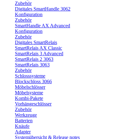
Zubehör
Digitales SmartHandle 3062
Konfiguration
Zubehör
SmartHandle AX Advanced
Konfiguration
Zubehör
Digitales SmartRelais
SmartRelais AX Classic
SmartRelais 3 Advanced
SmartRelais 2 3063
SmartRelais 3063
Zubehör
Schlosssysteme
Blockschloss 3066
Möbelschlösser
Möbelsysteme
Kombi-Pakete
Vorhängeschlösser
Zubehör
Werkzeuge
Batterien
Knäufe
Adapter
Systemübersicht & Release notes