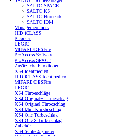
SALTO - Schließanlagen
SALTO SPACE
SALTO KS
SALTO Homelok
SALTO IDM
Managementtools
HID iCLASS
Picopass
LEGIC
MIFARE/DESFire
ProAccess Software
ProAccess SPACE
Zusätzliche Funktionen
XS4 Identmedien
HID iCLASS Identmedien
MIFARE/DESFire
LEGIC
XS4 Türbeschläge
XS4 Original+ Türbeschlag
XS4 Original Türbeschlag
XS4 Mini Kurzbeschlag
XS4 One Türbeschlag
XS4 One S Türbeschlag
Zubehör
XS4 Schließzylinder