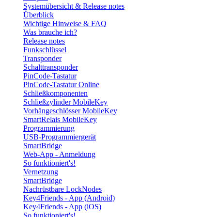
Systemübersicht & Release notes
Überblick
Wichtige Hinweise & FAQ
Was brauche ich?
Release notes
Funkschlüssel
Transponder
Schalttransponder
PinCode-Tastatur
PinCode-Tastatur Online
Schließkomponenten
Schließzylinder MobileKey
Vorhängeschlösser MobileKey
SmartRelais MobileKey
Programmierung
USB-Programmiergerät
SmartBridge
Web-App - Anmeldung
So funktioniert's!
Vernetzung
SmartBridge
Nachrüstbare LockNodes
Key4Friends - App (Android)
Key4Friends - App (iOS)
So funktioniert's!