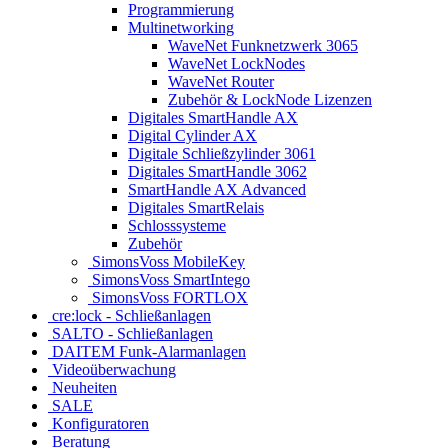
Programmierung
Multinetworking
WaveNet Funknetzwerk 3065
WaveNet LockNodes
WaveNet Router
Zubehör & LockNode Lizenzen
Digitales SmartHandle AX
Digital Cylinder AX
Digitale Schließzylinder 3061
Digitales SmartHandle 3062
SmartHandle AX Advanced
Digitales SmartRelais
Schlosssysteme
Zubehör
SimonsVoss MobileKey
SimonsVoss SmartIntego
SimonsVoss FORTLOX
cre:lock - Schließanlagen
SALTO - Schließanlagen
DAITEM Funk-Alarmanlagen
Videoüberwachung
Neuheiten
SALE
Konfiguratoren
Beratung