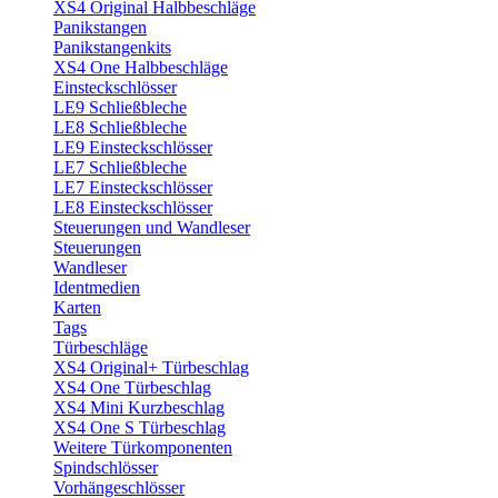
XS4 Original Halbbeschläge
Panikstangen
Panikstangenkits
XS4 One Halbbeschläge
Einsteckschlösser
LE9 Schließbleche
LE8 Schließbleche
LE9 Einsteckschlösser
LE7 Schließbleche
LE7 Einsteckschlösser
LE8 Einsteckschlösser
Steuerungen und Wandleser
Steuerungen
Wandleser
Identmedien
Karten
Tags
Türbeschläge
XS4 Original+ Türbeschlag
XS4 One Türbeschlag
XS4 Mini Kurzbeschlag
XS4 One S Türbeschlag
Weitere Türkomponenten
Spindschlösser
Vorhängeschlösser