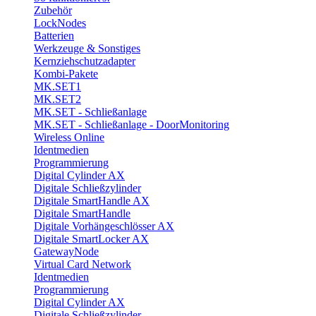
Zubehör
LockNodes
Batterien
Werkzeuge & Sonstiges
Kernziehschutzadapter
Kombi-Pakete
MK.SET1
MK.SET2
MK.SET - Schließanlage
MK.SET - Schließanlage - DoorMonitoring
Wireless Online
Identmedien
Programmierung
Digital Cylinder AX
Digitale Schließzylinder
Digitale SmartHandle AX
Digitale SmartHandle
Digitale Vorhängeschlösser AX
Digitale SmartLocker AX
GatewayNode
Virtual Card Network
Identmedien
Programmierung
Digital Cylinder AX
Digitale Schließzylinder