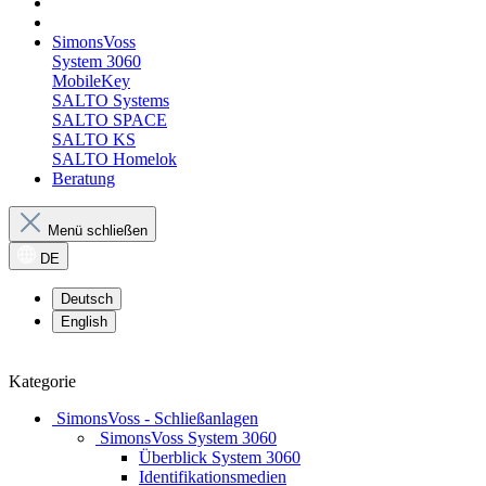
SimonsVoss
System 3060
MobileKey
SALTO Systems
SALTO SPACE
SALTO KS
SALTO Homelok
Beratung
Menü schließen
DE
Deutsch
English
Kategorie
SimonsVoss - Schließanlagen
SimonsVoss System 3060
Überblick System 3060
Identifikationsmedien