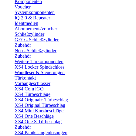
Komponenten
Voucher
Systemkomponenten
IQ 2.0 & Repeater
Identmedien
Abonnement-Voucher
Schließzylinder
GEO - Schließzylinder
Zubehör
Neo - Schließzylinder
Zubehör
Weitere Türkomponenten
XS4 Locker Spindschloss
Wandleser & Steuerungen
Türkontakt
Vorhängeschlösser
XS4 Com iGO
XS4 Türbeschläge
XS4 Original+ Türbeschlag
XS4 Original Türbeschlag
XS4 Mini Kurzbeschläge
XS4 One Beschläge
XS4 One S Türbeschlag
Zubehör
XS4 Panikstangenlösungen