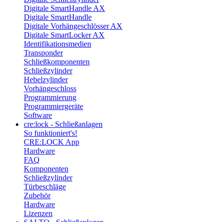
Digitale SmartHandle AX
Digitale SmartHandle
Digitale Vorhängeschlösser AX
Digitale SmartLocker AX
Identifikationsmedien
Transponder
Schließkomponenten
Schließzylinder
Hebelzylinder
Vorhängeschloss
Programmierung
Programmiergeräte
Software
cre:lock - Schließanlagen
So funktioniert's!
CRE:LOCK App
Hardware
FAQ
Komponenten
Schließzylinder
Türbeschläge
Zubehör
Hardware
Lizenzen