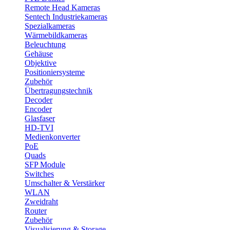
Remote Head Kameras
Sentech Industriekameras
Spezialkameras
Wärmebildkameras
Beleuchtung
Gehäuse
Objektive
Positioniersysteme
Zubehör
Übertragungstechnik
Decoder
Encoder
Glasfaser
HD-TVI
Medienkonverter
PoE
Quads
SFP Module
Switches
Umschalter & Verstärker
WLAN
Zweidraht
Router
Zubehör
Visualisierung & Storage