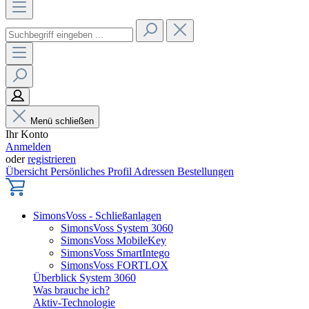
Menü schließen
Ihr Konto
Anmelden
oder
registrieren
Übersicht
Persönliches Profil
Adressen
Bestellungen
SimonsVoss - Schließanlagen
SimonsVoss System 3060
SimonsVoss MobileKey
SimonsVoss SmartIntego
SimonsVoss FORTLOX
Überblick System 3060
Was brauche ich?
Aktiv-Technologie