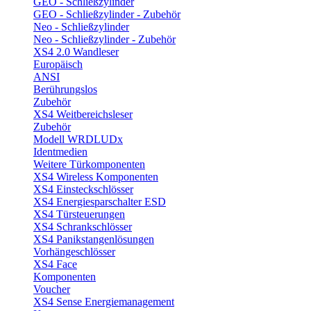
GEO - Schließzylinder
GEO - Schließzylinder - Zubehör
Neo - Schließzylinder
Neo - Schließzylinder - Zubehör
XS4 2.0 Wandleser
Europäisch
ANSI
Berührungslos
Zubehör
XS4 Weitbereichsleser
Zubehör
Modell WRDLUDx
Identmedien
Weitere Türkomponenten
XS4 Wireless Komponenten
XS4 Einsteckschlösser
XS4 Energiesparschalter ESD
XS4 Türsteuerungen
XS4 Schrankschlösser
XS4 Panikstangenlösungen
Vorhängeschlösser
XS4 Face
Komponenten
Voucher
XS4 Sense Energiemanagement