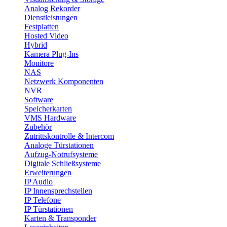
Analog Rekorder
Dienstleistungen
Festplatten
Hosted Video
Hybrid
Kamera Plug-Ins
Monitore
NAS
Netzwerk Komponenten
NVR
Software
Speicherkarten
VMS Hardware
Zubehör
Zutrittskontrolle & Intercom
Analoge Türstationen
Aufzug-Notrufsysteme
Digitale Schließsysteme
Erweiterungen
IP Audio
IP Innensprechstellen
IP Telefone
IP Türstationen
Karten & Transponder