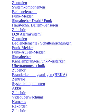
Zentralen
Systemkomponenten
Bedienelemente
Funk-Melder
Signalgeber Draht / Funk
Haustechn. Daitem-Sensoren
Zubehör
D20 Alarmsystem
Zentralen
Bedienelemente / Schalteinrichtungen
Funk-Melder
Funk-Außen-Melder
Signalgeber
Kanalempfänger/Funk-Verstärker
Übertragungstechnik
Zubehör
Branderkennungsanlagen (BEKA)
Zentrale
Systemkomponenten
Akku
Zubehör
Videoüberwachung
Kameras
Rekorder
Zubehör