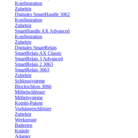
Konfiguration
Zubehör
Digitales SmartHandle 3062
Konfiguration
Zubehör
SmartHandle AX Advanced
Konfiguration
Zubehör
Digitales SmartRelais
SmartRelais AX Classic
SmartRelais 3 Advanced
SmartRelais 2 3063
SmartRelais 3063
Zubehör
Schlosssysteme
Blockschloss 3066
Möbelschlösser
Möbelsysteme
Kombi-Pakete
Vorhängeschlösser
Zubehör
Werkzeuge
Batterien
Knäufe
Adapter