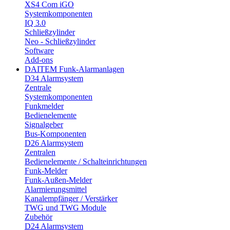
XS4 Com iGO
Systemkomponenten
IQ 3.0
Schließzylinder
Neo - Schließzylinder
Software
Add-ons
DAITEM Funk-Alarmanlagen
D34 Alarmsystem
Zentrale
Systemkomponenten
Funkmelder
Bedienelemente
Signalgeber
Bus-Komponenten
D26 Alarmsystem
Zentralen
Bedienelemente / Schalteinrichtungen
Funk-Melder
Funk-Außen-Melder
Alarmierungsmittel
Kanalempfänger / Verstärker
TWG und TWG Module
Zubehör
D24 Alarmsystem