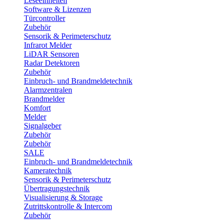
Leseeinheiten
Software & Lizenzen
Türcontroller
Zubehör
Sensorik & Perimeterschutz
Infrarot Melder
LiDAR Sensoren
Radar Detektoren
Zubehör
Einbruch- und Brandmeldetechnik
Alarmzentralen
Brandmelder
Komfort
Melder
Signalgeber
Zubehör
Zubehör
SALE
Einbruch- und Brandmeldetechnik
Kameratechnik
Sensorik & Perimeterschutz
Übertragungstechnik
Visualisierung & Storage
Zutrittskontrolle & Intercom
Zubehör