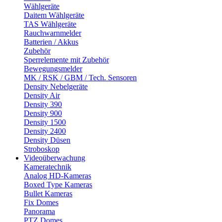
Wählgeräte
Daitem Wählgeräte
TAS Wählgeräte
Rauchwarnmelder
Batterien / Akkus
Zubehör
Sperrelemente mit Zubehör
Bewegungsmelder
MK / RSK / GBM / Tech. Sensoren
Density Nebelgeräte
Density Air
Density 390
Density 900
Density 1500
Density 2400
Density Düsen
Stroboskop
Videoüberwachung
Kameratechnik
Analog HD-Kameras
Boxed Type Kameras
Bullet Kameras
Fix Domes
Panorama
PTZ Domes