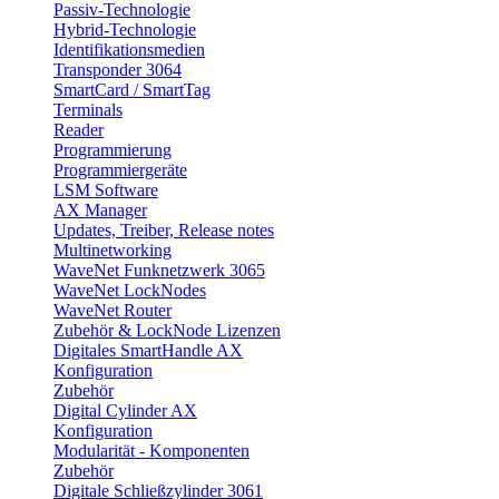
Passiv-Technologie
Hybrid-Technologie
Identifikationsmedien
Transponder 3064
SmartCard / SmartTag
Terminals
Reader
Programmierung
Programmiergeräte
LSM Software
AX Manager
Updates, Treiber, Release notes
Multinetworking
WaveNet Funknetzwerk 3065
WaveNet LockNodes
WaveNet Router
Zubehör & LockNode Lizenzen
Digitales SmartHandle AX
Konfiguration
Zubehör
Digital Cylinder AX
Konfiguration
Modularität - Komponenten
Zubehör
Digitale Schließzylinder 3061