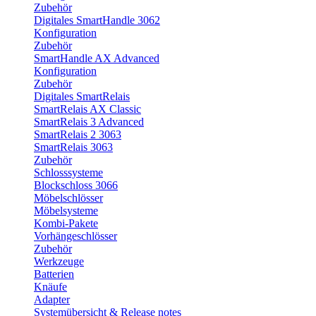
Zubehör
Digitales SmartHandle 3062
Konfiguration
Zubehör
SmartHandle AX Advanced
Konfiguration
Zubehör
Digitales SmartRelais
SmartRelais AX Classic
SmartRelais 3 Advanced
SmartRelais 2 3063
SmartRelais 3063
Zubehör
Schlosssysteme
Blockschloss 3066
Möbelschlösser
Möbelsysteme
Kombi-Pakete
Vorhängeschlösser
Zubehör
Werkzeuge
Batterien
Knäufe
Adapter
Systemübersicht & Release notes