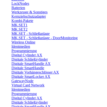
LockNodes
Batterien
Werkzeuge & Sonstiges
Kernziehschutzadapter
Kombi-Pakete
MK.SET1
MK.SET2
MK.SET - Schließanlage
MK.SET - Schließanlage - DoorMonitoring
Wireless Online
Identmedien
Programmierung
Digital Cylinder AX
Digitale Schließzylinder
Digitale SmartHandle AX
Digitale SmartHandle
Digitale Vorhängeschlösser AX
Digitale SmartLocker AX
GatewayNode
Virtual Card Network
Identmedien
Programmierung
Digital Cylinder AX
Digitale Schließzylinder
Digitale SmartHandle AX