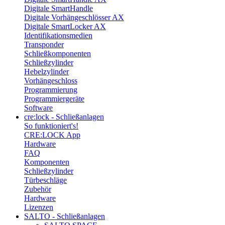
Digitale SmartHandle
Digitale Vorhängeschlösser AX
Digitale SmartLocker AX
Identifikationsmedien
Transponder
Schließkomponenten
Schließzylinder
Hebelzylinder
Vorhängeschloss
Programmierung
Programmiergeräte
Software
cre:lock - Schließanlagen
So funktioniert's!
CRE:LOCK App
Hardware
FAQ
Komponenten
Schließzylinder
Türbeschläge
Zubehör
Hardware
Lizenzen
SALTO - Schließanlagen