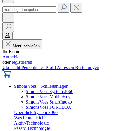
Menü schließen
Ihr Konto
Anmelden
oder
registrieren
Übersicht
Persönliches Profil
Adressen
Bestellungen
SimonsVoss - Schließanlagen
SimonsVoss System 3060
SimonsVoss MobileKey
SimonsVoss SmartIntego
SimonsVoss FORTLOX
Überblick System 3060
Was brauche ich?
Aktiv-Technologie
Passiv-Technologie