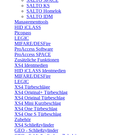
SALTO SPACE
SALTO KS
SALTO Homelok
SALTO IDM
Managementtools
HID iCLASS
Picopass
LEGIC
MIFARE/DESFire
ProAccess Software
ProAccess SPACE
Zusätzliche Funktionen
XS4 Identmedien
HID iCLASS Identmedien
MIFARE/DESFire
LEGIC
XS4 Türbeschläge
XS4 Original+ Türbeschlag
XS4 Original Türbeschlag
XS4 Mini Kurzbeschlag
XS4 One Türbeschlag
XS4 One S Türbeschlag
Zubehör
XS4 Schließzylinder
GEO - Schließzylinder