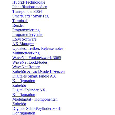
Hybrid-Technologie
Identifikationsmedien
Transponder 3064
SmartCard / SmartTag
Terminals
Reader
Programmierung
Programmiergeräte
LSM Software
AX Manager
Updates, Treiber, Release notes
Multinetworking
WaveNet Funknetzwerk 3065
WaveNet LockNodes
WaveNet Router
Zubehör & LockNode Lizenzen
Digitales SmartHandle AX
Konfiguration
Zubehör
Digital Cylinder AX
Konfiguration
Modularität - Komponenten
Zubehör
Digitale Schließzylinder 3061
Konfiguration