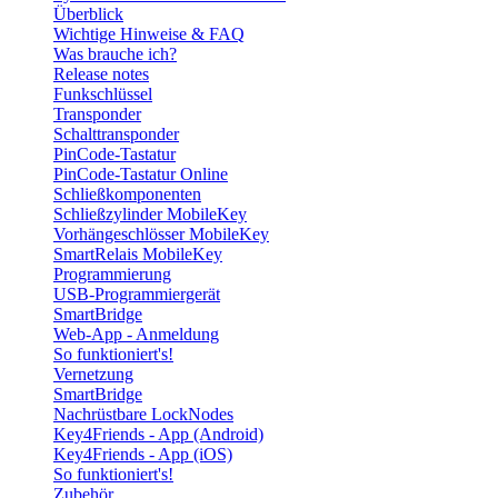
Überblick
Wichtige Hinweise & FAQ
Was brauche ich?
Release notes
Funkschlüssel
Transponder
Schalttransponder
PinCode-Tastatur
PinCode-Tastatur Online
Schließkomponenten
Schließzylinder MobileKey
Vorhängeschlösser MobileKey
SmartRelais MobileKey
Programmierung
USB-Programmiergerät
SmartBridge
Web-App - Anmeldung
So funktioniert's!
Vernetzung
SmartBridge
Nachrüstbare LockNodes
Key4Friends - App (Android)
Key4Friends - App (iOS)
So funktioniert's!
Zubehör