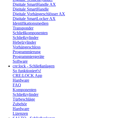
Digitale SmartHandle AX
Digitale SmartHandle
Digitale Vorhängeschlösser AX
Digitale SmartLocker AX
Identifikationsmedien
Transponder
Schließkomponenten
Schließzylinder
Hebelzylinder
Vorhängeschloss
Programmierung
Programmiergeräte
Software
cre:lock - Schließanlagen
So funktioniert's!
CRE:LOCK App
Hardware
FAQ
Komponenten
Schließzylinder
Türbeschläge
Zubehör
Hardware
Lizenzen