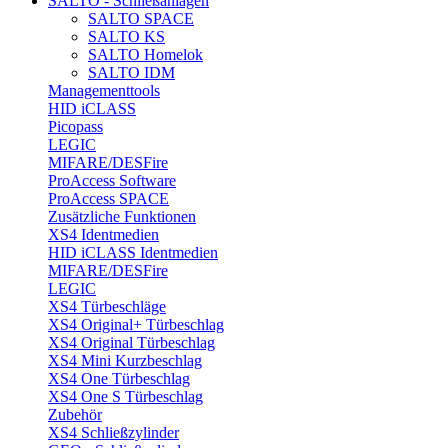
SALTO - Schließanlagen
SALTO SPACE
SALTO KS
SALTO Homelok
SALTO IDM
Managementtools
HID iCLASS
Picopass
LEGIC
MIFARE/DESFire
ProAccess Software
ProAccess SPACE
Zusätzliche Funktionen
XS4 Identmedien
HID iCLASS Identmedien
MIFARE/DESFire
LEGIC
XS4 Türbeschläge
XS4 Original+ Türbeschlag
XS4 Original Türbeschlag
XS4 Mini Kurzbeschlag
XS4 One Türbeschlag
XS4 One S Türbeschlag
Zubehör
XS4 Schließzylinder