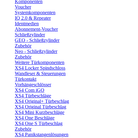
Komponenten
Voucher
Systemkomponenten
IQ 2.0 & Repeater
Identmedien
Abonnement-Voucher
Schließzylinder
GEO - Schließzylinder
Zubehör
Neo - Schließzylinder
Zubehör
Weitere Türkomponenten
XS4 Locker Spindschloss
Wandleser & Steuerungen
Türkontakt
Vorhängeschlösser
XS4 Com iGO
XS4 Türbeschläge
XS4 Original+ Türbeschlag
XS4 Original Türbeschlag
XS4 Mini Kurzbeschläge
XS4 One Beschläge
XS4 One S Türbeschlag
Zubehör
XS4 Panikstangenlösungen