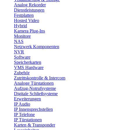
Analog Rekorder
Dienstleistungen
Festplatten
Hosted Video
Hybrid
Kamera Plug-Ins
Monitore
NAS
Netzwerk Komponenten
NVR
Software
Speicherkarten
VMS Hardware
Zubehör
Zutrittskontrolle & Intercom
Analoge Türstationen
Aufzug-Notrufsysteme
Digitale Schließsysteme
Erweiterungen
IP Audio
IP Innensprechstellen
IP Telefone
IP Türstationen
Karten & Transponder