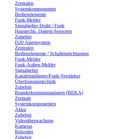
Zentralen
Systemkomponenten
Bedienelemente
Funk-Melder
Signalgeber Draht / Funk
Haustechn. Daitem-Sensoren
Zubehör
D20 Alarmsystem
Zentralen
Bedienelemente / Schalteinrichtungen
Funk-Melder
Funk-Außen-Melder
Signalgeber
Kanalempfänger/Funk-Verstärker
Übertragungstechnik
Zubehör
Branderkennungsanlagen (BEKA)
Zentrale
Systemkomponenten
Akku
Zubehör
Videoüberwachung
Kameras
Rekorder
Zubehör