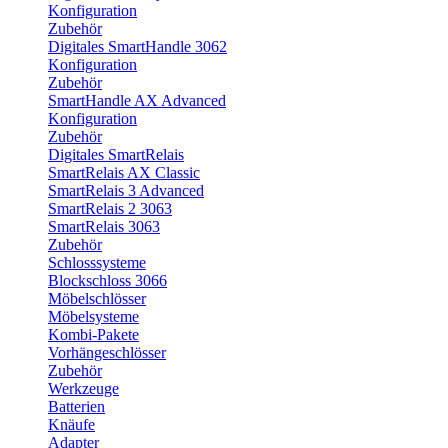
Konfiguration
Zubehör
Digitales SmartHandle 3062
Konfiguration
Zubehör
SmartHandle AX Advanced
Konfiguration
Zubehör
Digitales SmartRelais
SmartRelais AX Classic
SmartRelais 3 Advanced
SmartRelais 2 3063
SmartRelais 3063
Zubehör
Schlosssysteme
Blockschloss 3066
Möbelschlösser
Möbelsysteme
Kombi-Pakete
Vorhängeschlösser
Zubehör
Werkzeuge
Batterien
Knäufe
Adapter