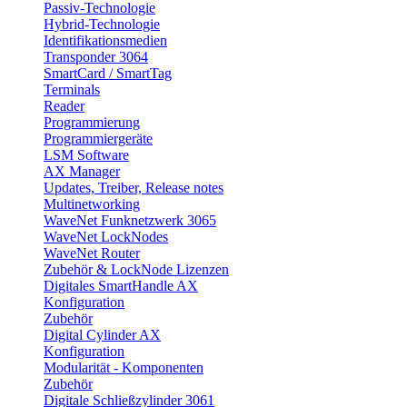
Passiv-Technologie
Hybrid-Technologie
Identifikationsmedien
Transponder 3064
SmartCard / SmartTag
Terminals
Reader
Programmierung
Programmiergeräte
LSM Software
AX Manager
Updates, Treiber, Release notes
Multinetworking
WaveNet Funknetzwerk 3065
WaveNet LockNodes
WaveNet Router
Zubehör & LockNode Lizenzen
Digitales SmartHandle AX
Konfiguration
Zubehör
Digital Cylinder AX
Konfiguration
Modularität - Komponenten
Zubehör
Digitale Schließzylinder 3061