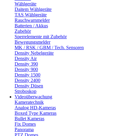
Wählgeräte
Daitem Wählgeräte
TAS Wählgeräte
Rauchwarnmelder
Batterien / Akkus
Zubehör
Sperrelemente mit Zubehör
Bewegungsmelder
MK / RSK / GBM / Tech. Sensoren
Density Nebelgeräte
Density Air
Density 390
Density 900
Density 1500
Density 2400
Density Düsen
Stroboskop
Videoüberwachung
Kameratechnik
Analog HD-Kameras
Boxed Type Kameras
Bullet Kameras
Fix Domes
Panorama
PTZ Domes