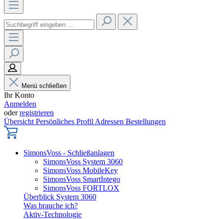
Menü schließen
Ihr Konto
Anmelden
oder
registrieren
Übersicht
Persönliches Profil
Adressen
Bestellungen
SimonsVoss - Schließanlagen
SimonsVoss System 3060
SimonsVoss MobileKey
SimonsVoss SmartIntego
SimonsVoss FORTLOX
Überblick System 3060
Was brauche ich?
Aktiv-Technologie