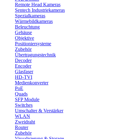
Remote Head Kameras
Sentech Industriekameras
Spezialkameras
Wärmebildkameras
Beleuchtung
Gehäuse
Objektive
Positioniersysteme
Zubehör
Übertragungstechnik
Decoder
Encoder
Glasfaser
HD-TVI
Medienkonverter
PoE
Quads
SFP Module
Switches
Umschalter & Verstärker
WLAN
Zweidraht
Router
Zubehör
Visualisierung & Storage