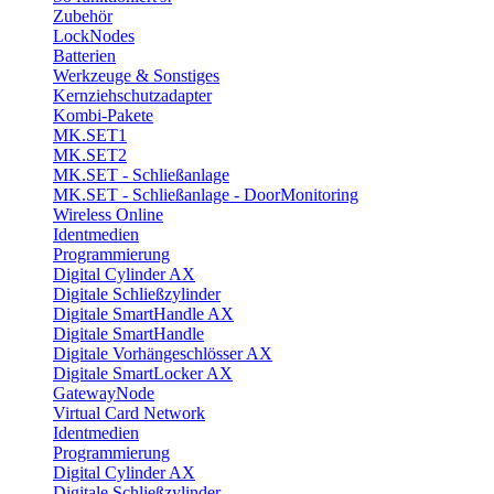
Zubehör
LockNodes
Batterien
Werkzeuge & Sonstiges
Kernziehschutzadapter
Kombi-Pakete
MK.SET1
MK.SET2
MK.SET - Schließanlage
MK.SET - Schließanlage - DoorMonitoring
Wireless Online
Identmedien
Programmierung
Digital Cylinder AX
Digitale Schließzylinder
Digitale SmartHandle AX
Digitale SmartHandle
Digitale Vorhängeschlösser AX
Digitale SmartLocker AX
GatewayNode
Virtual Card Network
Identmedien
Programmierung
Digital Cylinder AX
Digitale Schließzylinder