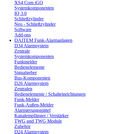
XS4 Com iGO
Systemkomponenten
IQ 3.0
Schließzylinder
Neo - Schließzylinder
Software
Add-ons
DAITEM Funk-Alarmanlagen
D34 Alarmsystem
Zentrale
Systemkomponenten
Funkmelder
Bedienelemente
Signalgeber
Bus-Komponenten
D26 Alarmsystem
Zentralen
Bedienelemente / Schalteinrichtungen
Funk-Melder
Funk-Außen-Melder
Alarmierungsmittel
Kanalempfänger / Verstärker
TWG und TWG Module
Zubehör
D24 Alarmsystem