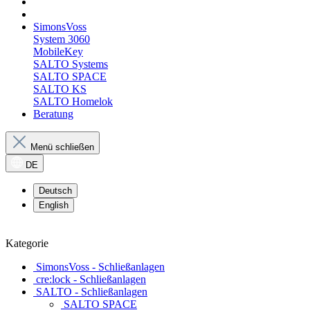
SimonsVoss
System 3060
MobileKey
SALTO Systems
SALTO SPACE
SALTO KS
SALTO Homelok
Beratung
Menü schließen
DE
Deutsch
English
Kategorie
SimonsVoss - Schließanlagen
cre:lock - Schließanlagen
SALTO - Schließanlagen
SALTO SPACE