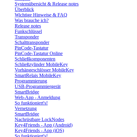
Systemübersicht & Release notes
Überblick
Wichtige Hinweise & FAQ
Was brauche ich?
Release notes
Funkschlüssel
Transponder
Schalttransponder
PinCode-Tastatur
PinCode-Tastatur Online
Schließkomponenten
Schließzylinder MobileKey
Vorhängeschlösser MobileKey
SmartRelais MobileKey
Programmierung
USB-Programmiergerät
SmartBridge
Web-App - Anmeldung
So funktioniert's!
Vernetzung
SmartBridge
Nachrüstbare LockNodes
Key4Friends - App (Android)
Key4Friends - App (iOS)
So funktioniert's!