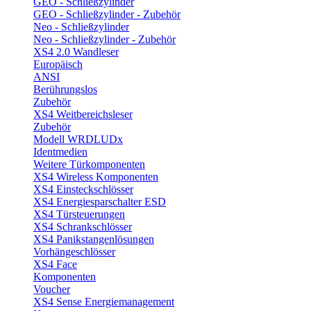
GEO - Schließzylinder
GEO - Schließzylinder - Zubehör
Neo - Schließzylinder
Neo - Schließzylinder - Zubehör
XS4 2.0 Wandleser
Europäisch
ANSI
Berührungslos
Zubehör
XS4 Weitbereichsleser
Zubehör
Modell WRDLUDx
Identmedien
Weitere Türkomponenten
XS4 Wireless Komponenten
XS4 Einsteckschlösser
XS4 Energiesparschalter ESD
XS4 Türsteuerungen
XS4 Schrankschlösser
XS4 Panikstangenlösungen
Vorhängeschlösser
XS4 Face
Komponenten
Voucher
XS4 Sense Energiemanagement