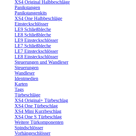
XS4 Original Halbbeschläge
Panikstangen
Panikstangenkits
XS4 One Halbbeschläge
Einsteckschlösser
LE9 Schließbleche
LE8 Schließbleche
LE9 Einsteckschlösser
LE7 Schließbleche
LE7 Einsteckschlösser
LE8 Einsteckschlösser
Steuerungen und Wandleser
Steuerungen
Wandleser
Identmedien
Karten
Tags
Türbeschläge
XS4 Original+ Türbeschlag
XS4 One Türbeschlag
XS4 Mini Kurzbeschlag
XS4 One S Türbeschlag
Weitere Türkomponenten
Spindschlösser
Vorhängeschlösser