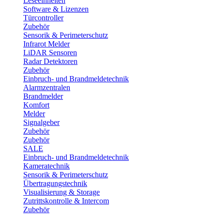
Leseeinheiten
Software & Lizenzen
Türcontroller
Zubehör
Sensorik & Perimeterschutz
Infrarot Melder
LiDAR Sensoren
Radar Detektoren
Zubehör
Einbruch- und Brandmeldetechnik
Alarmzentralen
Brandmelder
Komfort
Melder
Signalgeber
Zubehör
Zubehör
SALE
Einbruch- und Brandmeldetechnik
Kameratechnik
Sensorik & Perimeterschutz
Übertragungstechnik
Visualisierung & Storage
Zutrittskontrolle & Intercom
Zubehör