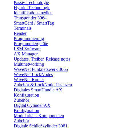
Passiv-Technologie
Hybrid-Technologie
Identifikationsmedien
Transponder 3064
SmartCard / SmartTag
Terminals
Reader
Programmierung
Programmiergeräte
LSM Software
AX Manager
Updates, Treiber, Release notes
Multinetworking
WaveNet Funknetzwerk 3065
WaveNet LockNodes
WaveNet Router
Zubehör & LockNode Lizenzen
Digitales SmartHandle AX
Konfiguration
Zubehör
Digital Cylinder AX
Konfiguration
Modularität - Komponenten
Zubehör
Digitale Schließzylinder 3061