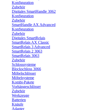
Konfiguration
Zubehör
Digitales SmartHandle 3062
Konfiguration
Zubehör
SmartHandle AX Advanced
Konfiguration
Zubehör
Digitales SmartRelais
SmartRelais AX Classic
SmartRelais 3 Advanced
SmartRelais 2 3063
SmartRelais 3063
Zubehör
Schlosssysteme
Blockschloss 3066
Möbelschlösser
Möbelsysteme
Kombi-Pakete
Vorhängeschlösser
Zubehör
Werkzeuge
Batterien
Knäufe
Adapter