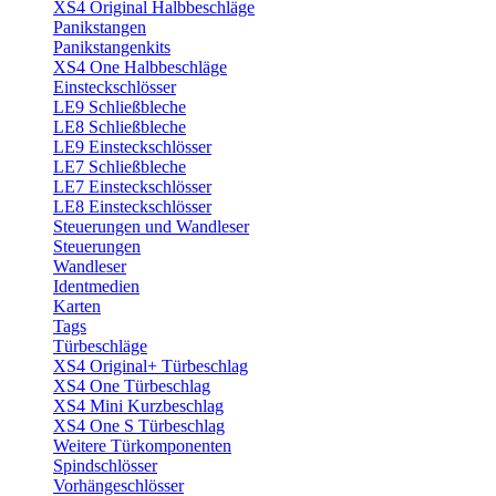
XS4 Original Halbbeschläge
Panikstangen
Panikstangenkits
XS4 One Halbbeschläge
Einsteckschlösser
LE9 Schließbleche
LE8 Schließbleche
LE9 Einsteckschlösser
LE7 Schließbleche
LE7 Einsteckschlösser
LE8 Einsteckschlösser
Steuerungen und Wandleser
Steuerungen
Wandleser
Identmedien
Karten
Tags
Türbeschläge
XS4 Original+ Türbeschlag
XS4 One Türbeschlag
XS4 Mini Kurzbeschlag
XS4 One S Türbeschlag
Weitere Türkomponenten
Spindschlösser
Vorhängeschlösser