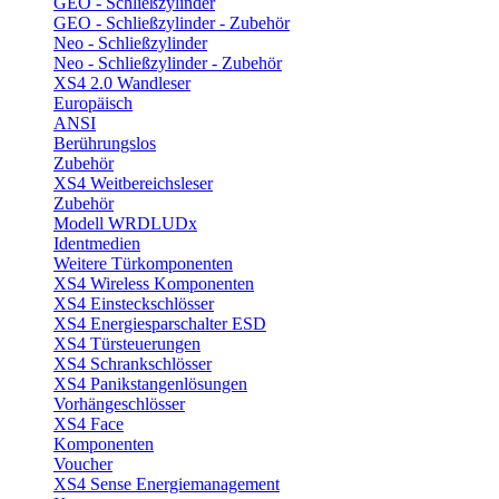
GEO - Schließzylinder
GEO - Schließzylinder - Zubehör
Neo - Schließzylinder
Neo - Schließzylinder - Zubehör
XS4 2.0 Wandleser
Europäisch
ANSI
Berührungslos
Zubehör
XS4 Weitbereichsleser
Zubehör
Modell WRDLUDx
Identmedien
Weitere Türkomponenten
XS4 Wireless Komponenten
XS4 Einsteckschlösser
XS4 Energiesparschalter ESD
XS4 Türsteuerungen
XS4 Schrankschlösser
XS4 Panikstangenlösungen
Vorhängeschlösser
XS4 Face
Komponenten
Voucher
XS4 Sense Energiemanagement