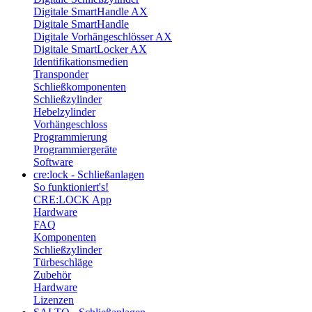
Digitale SmartHandle AX
Digitale SmartHandle
Digitale Vorhängeschlösser AX
Digitale SmartLocker AX
Identifikationsmedien
Transponder
Schließkomponenten
Schließzylinder
Hebelzylinder
Vorhängeschloss
Programmierung
Programmiergeräte
Software
cre:lock - Schließanlagen
So funktioniert's!
CRE:LOCK App
Hardware
FAQ
Komponenten
Schließzylinder
Türbeschläge
Zubehör
Hardware
Lizenzen