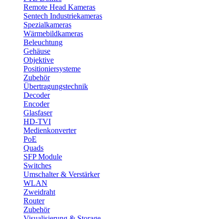
Remote Head Kameras
Sentech Industriekameras
Spezialkameras
Wärmebildkameras
Beleuchtung
Gehäuse
Objektive
Positioniersysteme
Zubehör
Übertragungstechnik
Decoder
Encoder
Glasfaser
HD-TVI
Medienkonverter
PoE
Quads
SFP Module
Switches
Umschalter & Verstärker
WLAN
Zweidraht
Router
Zubehör
Visualisierung & Storage