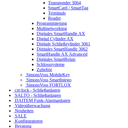
Transponder 3064
SmartCard / SmartTag
Terminals
Reader
Programmierung
Multinetworking
Digitales SmartHandle AX
Digital Cylinder AX
Digitale Schließzylinder 3061
Digitales SmartHandle 3062
SmartHandle AX Advanced
Digitales SmartRelais
Schlosssysteme
Zubehör
SimonsVoss MobileKey
SimonsVoss SmartIntego
SimonsVoss FORTLOX
cre:lock - Schließanlagen
SALTO - Schließanlagen
DAITEM Funk-Alarmanlagen
Videoüberwachung
Neuheiten
SALE
Konfiguratoren
Beratung