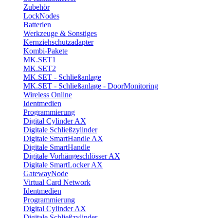
Zubehör
LockNodes
Batterien
Werkzeuge & Sonstiges
Kernziehschutzadapter
Kombi-Pakete
MK.SET1
MK.SET2
MK.SET - Schließanlage
MK.SET - Schließanlage - DoorMonitoring
Wireless Online
Identmedien
Programmierung
Digital Cylinder AX
Digitale Schließzylinder
Digitale SmartHandle AX
Digitale SmartHandle
Digitale Vorhängeschlösser AX
Digitale SmartLocker AX
GatewayNode
Virtual Card Network
Identmedien
Programmierung
Digital Cylinder AX
Digitale Schließzylinder