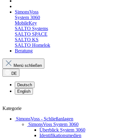
SimonsVoss
System 3060
MobileKey
SALTO Systems
SALTO SPACE
SALTO KS
SALTO Homelok
Beratung
Menü schließen
DE
Deutsch
English
Kategorie
SimonsVoss - Schließanlagen
SimonsVoss System 3060
Überblick System 3060
Identifikationsmedien