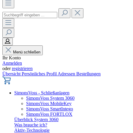
Menü schließen
Ihr Konto
Anmelden
oder
registrieren
Übersicht
Persönliches Profil
Adressen
Bestellungen
SimonsVoss - Schließanlagen
SimonsVoss System 3060
SimonsVoss MobileKey
SimonsVoss SmartIntego
SimonsVoss FORTLOX
Überblick System 3060
Was brauche ich?
Aktiv-Technologie