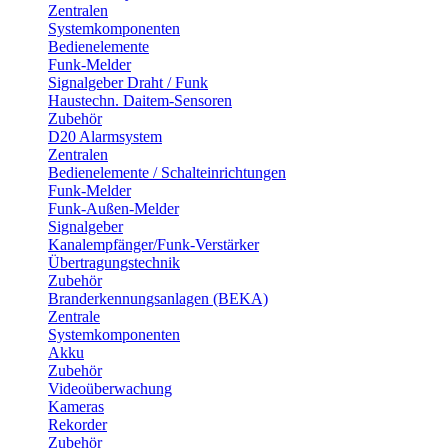
Zentralen
Systemkomponenten
Bedienelemente
Funk-Melder
Signalgeber Draht / Funk
Haustechn. Daitem-Sensoren
Zubehör
D20 Alarmsystem
Zentralen
Bedienelemente / Schalteinrichtungen
Funk-Melder
Funk-Außen-Melder
Signalgeber
Kanalempfänger/Funk-Verstärker
Übertragungstechnik
Zubehör
Branderkennungsanlagen (BEKA)
Zentrale
Systemkomponenten
Akku
Zubehör
Videoüberwachung
Kameras
Rekorder
Zubehör