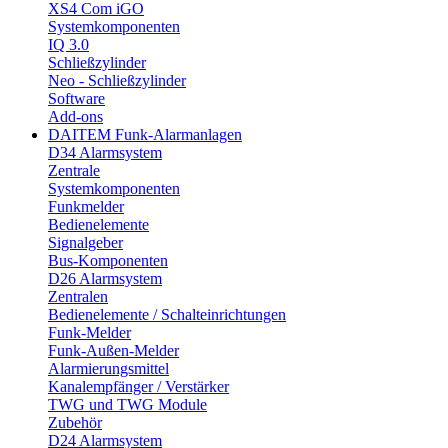
XS4 Com iGO
Systemkomponenten
IQ 3.0
Schließzylinder
Neo - Schließzylinder
Software
Add-ons
DAITEM Funk-Alarmanlagen
D34 Alarmsystem
Zentrale
Systemkomponenten
Funkmelder
Bedienelemente
Signalgeber
Bus-Komponenten
D26 Alarmsystem
Zentralen
Bedienelemente / Schalteinrichtungen
Funk-Melder
Funk-Außen-Melder
Alarmierungsmittel
Kanalempfänger / Verstärker
TWG und TWG Module
Zubehör
D24 Alarmsystem