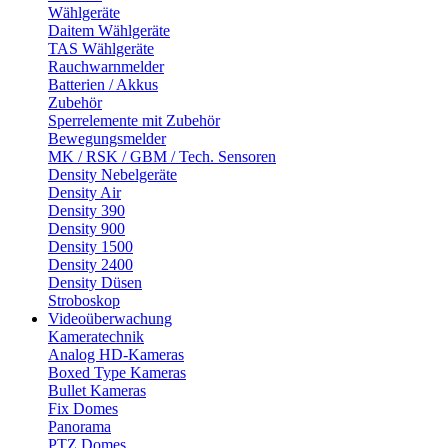
Wählgeräte
Daitem Wählgeräte
TAS Wählgeräte
Rauchwarnmelder
Batterien / Akkus
Zubehör
Sperrelemente mit Zubehör
Bewegungsmelder
MK / RSK / GBM / Tech. Sensoren
Density Nebelgeräte
Density Air
Density 390
Density 900
Density 1500
Density 2400
Density Düsen
Stroboskop
Videoüberwachung
Kameratechnik
Analog HD-Kameras
Boxed Type Kameras
Bullet Kameras
Fix Domes
Panorama
PTZ Domes