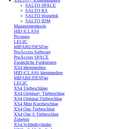
SALTO - Schließanlagen
SALTO SPACE
SALTO KS
SALTO Homelok
SALTO IDM
Managementtools
HID iCLASS
Picopass
LEGIC
MIFARE/DESFire
ProAccess Software
ProAccess SPACE
Zusätzliche Funktionen
XS4 Identmedien
HID iCLASS Identmedien
MIFARE/DESFire
LEGIC
XS4 Türbeschläge
XS4 Original+ Türbeschlag
XS4 Original Türbeschlag
XS4 Mini Kurzbeschlag
XS4 One Türbeschlag
XS4 One S Türbeschlag
Zubehör
XS4 Schließzylinder