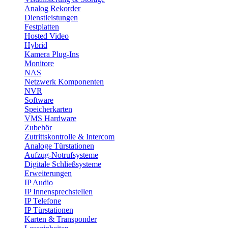
Analog Rekorder
Dienstleistungen
Festplatten
Hosted Video
Hybrid
Kamera Plug-Ins
Monitore
NAS
Netzwerk Komponenten
NVR
Software
Speicherkarten
VMS Hardware
Zubehör
Zutrittskontrolle & Intercom
Analoge Türstationen
Aufzug-Notrufsysteme
Digitale Schließsysteme
Erweiterungen
IP Audio
IP Innensprechstellen
IP Telefone
IP Türstationen
Karten & Transponder