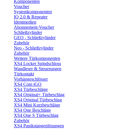
Komponenten
Voucher
Systemkomponenten
IQ 2.0 & Repeater
Identmedien
Abonnement-Voucher
Schließzylinder
GEO - Schließzylinder
Zubehör
Neo - Schließzylinder
Zubehör
Weitere Türkomponenten
XS4 Locker Spindschloss
Wandleser & Steuerungen
Türkontakt
Vorhängeschlösser
XS4 Com iGO
XS4 Türbeschläge
XS4 Original+ Türbeschlag
XS4 Original Türbeschlag
XS4 Mini Kurzbeschläge
XS4 One Beschläge
XS4 One S Türbeschlag
Zubehör
XS4 Panikstangenlösungen