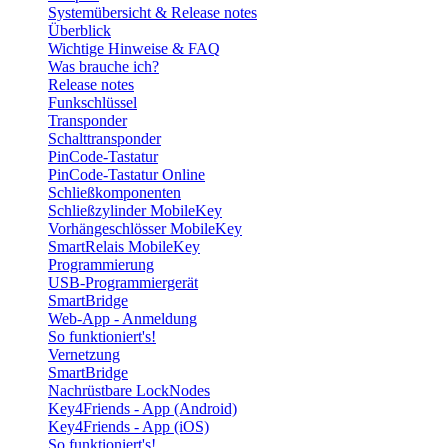
Systemübersicht & Release notes
Überblick
Wichtige Hinweise & FAQ
Was brauche ich?
Release notes
Funkschlüssel
Transponder
Schalttransponder
PinCode-Tastatur
PinCode-Tastatur Online
Schließkomponenten
Schließzylinder MobileKey
Vorhängeschlösser MobileKey
SmartRelais MobileKey
Programmierung
USB-Programmiergerät
SmartBridge
Web-App - Anmeldung
So funktioniert's!
Vernetzung
SmartBridge
Nachrüstbare LockNodes
Key4Friends - App (Android)
Key4Friends - App (iOS)
So funktioniert's!