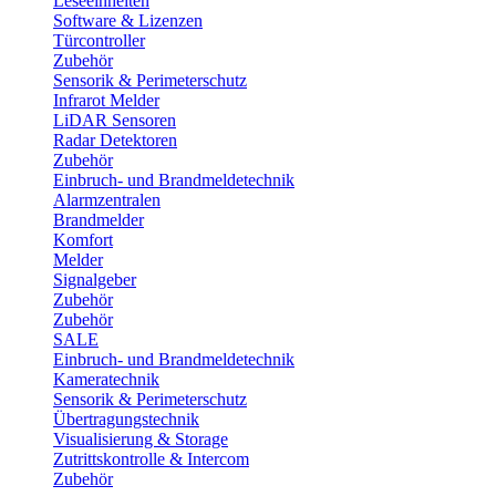
Leseeinheiten
Software & Lizenzen
Türcontroller
Zubehör
Sensorik & Perimeterschutz
Infrarot Melder
LiDAR Sensoren
Radar Detektoren
Zubehör
Einbruch- und Brandmeldetechnik
Alarmzentralen
Brandmelder
Komfort
Melder
Signalgeber
Zubehör
Zubehör
SALE
Einbruch- und Brandmeldetechnik
Kameratechnik
Sensorik & Perimeterschutz
Übertragungstechnik
Visualisierung & Storage
Zutrittskontrolle & Intercom
Zubehör