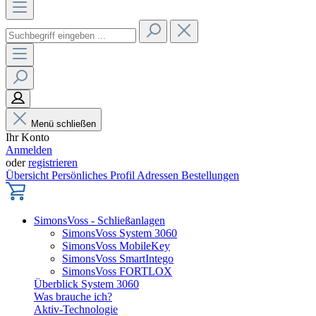
Menü schließen
Ihr Konto
Anmelden
oder
registrieren
Übersicht
Persönliches Profil
Adressen
Bestellungen
SimonsVoss - Schließanlagen
SimonsVoss System 3060
SimonsVoss MobileKey
SimonsVoss SmartIntego
SimonsVoss FORTLOX
Überblick System 3060
Was brauche ich?
Aktiv-Technologie