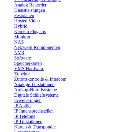
Analog Rekorder
Dienstleistungen
Festplatten
Hosted Video
Hybrid
Kamera Plug-Ins
Monitore
NAS
Netzwerk Komponenten
NVR
Software
Speicherkarten
VMS Hardware
Zubehör
Zutrittskontrolle & Intercom
Analoge Türstationen
Aufzug-Notrufsysteme
Digitale Schließsysteme
Erweiterungen
IP Audio
IP Innensprechstellen
IP Telefone
IP Türstationen
Karten & Transponder