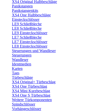
XS4 Original Halbbeschläge
Panikstangen
Panikstangenkits
XS4 One Halbbeschläge
Einsteckschlösser
LE9 Schließbleche
LE8 Schließbleche
LE9 Einsteckschlösser
LE7 Schließbleche
LE7 Einsteckschlösser
LE8 Einsteckschlösser
Steuerungen und Wandleser
Steuerungen
Wandleser
Identmedien
Karten
Tags
Türbeschläge
XS4 Original+ Türbeschlag
XS4 One Türbeschlag
XS4 Mini Kurzbeschlag
XS4 One S Türbeschlag
Weitere Türkomponenten
Spindschlösser
Vorhängeschlösser