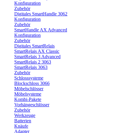
Konfiguration
Zubehör
Digitales SmartHandle 3062
Konfiguration
Zubehör
SmartHandle AX Advanced
Konfiguration
Zubehör
Digitales SmartRelais
SmartRelais AX Classic
SmartRelais 3 Advanced
SmartRelais 2 3063
SmartRelais 3063
Zubehör
Schlosssysteme
Blockschloss 3066
Möbelschlösser
Möbelsysteme
Kombi-Pakete
Vorhängeschlösser
Zubehör
Werkzeuge
Batterien
Knäufe
Adapter