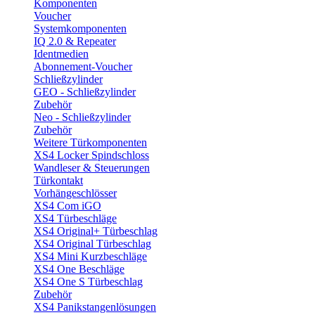
Komponenten
Voucher
Systemkomponenten
IQ 2.0 & Repeater
Identmedien
Abonnement-Voucher
Schließzylinder
GEO - Schließzylinder
Zubehör
Neo - Schließzylinder
Zubehör
Weitere Türkomponenten
XS4 Locker Spindschloss
Wandleser & Steuerungen
Türkontakt
Vorhängeschlösser
XS4 Com iGO
XS4 Türbeschläge
XS4 Original+ Türbeschlag
XS4 Original Türbeschlag
XS4 Mini Kurzbeschläge
XS4 One Beschläge
XS4 One S Türbeschlag
Zubehör
XS4 Panikstangenlösungen