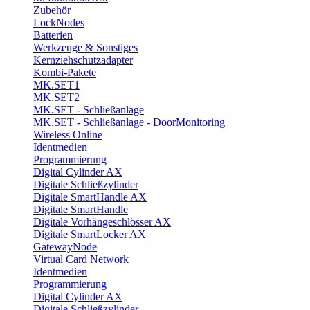
Zubehör
LockNodes
Batterien
Werkzeuge & Sonstiges
Kernziehschutzadapter
Kombi-Pakete
MK.SET1
MK.SET2
MK.SET - Schließanlage
MK.SET - Schließanlage - DoorMonitoring
Wireless Online
Identmedien
Programmierung
Digital Cylinder AX
Digitale Schließzylinder
Digitale SmartHandle AX
Digitale SmartHandle
Digitale Vorhängeschlösser AX
Digitale SmartLocker AX
GatewayNode
Virtual Card Network
Identmedien
Programmierung
Digital Cylinder AX
Digitale Schließzylinder