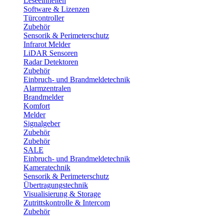
Leseeinheiten
Software & Lizenzen
Türcontroller
Zubehör
Sensorik & Perimeterschutz
Infrarot Melder
LiDAR Sensoren
Radar Detektoren
Zubehör
Einbruch- und Brandmeldetechnik
Alarmzentralen
Brandmelder
Komfort
Melder
Signalgeber
Zubehör
Zubehör
SALE
Einbruch- und Brandmeldetechnik
Kameratechnik
Sensorik & Perimeterschutz
Übertragungstechnik
Visualisierung & Storage
Zutrittskontrolle & Intercom
Zubehör