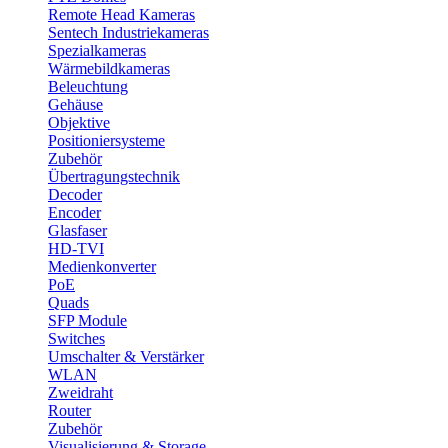
Remote Head Kameras
Sentech Industriekameras
Spezialkameras
Wärmebildkameras
Beleuchtung
Gehäuse
Objektive
Positioniersysteme
Zubehör
Übertragungstechnik
Decoder
Encoder
Glasfaser
HD-TVI
Medienkonverter
PoE
Quads
SFP Module
Switches
Umschalter & Verstärker
WLAN
Zweidraht
Router
Zubehör
Visualisierung & Storage