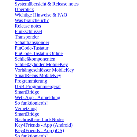
Systemübersicht & Release notes
Überblick
Wichtige Hinweise & FAQ
Was brauche ich?
Release notes
Funkschlüssel
Transponder
Schalttransponder
PinCode-Tastatur
PinCode-Tastatur Online
Schließkomponenten
Schließzylinder MobileKey
Vorhängeschlösser MobileKey
SmartRelais MobileKey
Programmierung
USB-Programmiergerät
SmartBridge
Web-App - Anmeldung
So funktioniert's!
Vernetzung
SmartBridge
Nachrüstbare LockNodes
Key4Friends - App (Android)
Key4Friends - App (iOS)
So funktioniert's!