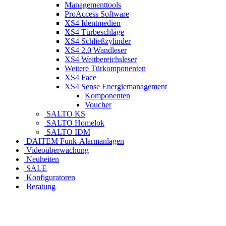
Managementtools
ProAccess Software
XS4 Identmedien
XS4 Türbeschläge
XS4 Schließzylinder
XS4 2.0 Wandleser
XS4 Weitbereichsleser
Weitere Türkomponenten
XS4 Face
XS4 Sense Energiemanagement
Komponenten
Voucher
SALTO KS
SALTO Homelok
SALTO IDM
DAITEM Funk-Alarmanlagen
Videoüberwachung
Neuheiten
SALE
Konfiguratoren
Beratung