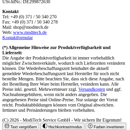
USt-IdNr.: DE299872630
Kontakt
Tel: +49 (0) 371 / 50 340 270
Fax: +49 (0) 371 / 50 340 278
Mail: shop@moditech.de
Web:
www.moditech.de
Kontaktformular
(*) Allgemeine Hinweise zur Produktverfügbarkeit und
Lieferzeit:
Die Angabe der Produktverfügbarkeit ist immer vorbehaltlich
möglicher Zwischenverkäufe, wodurch sich Lieferzeiten verändern
können. Die Wiederbeschaffungszeit beinhaltet die aktuell
gemeldete Wiederbeschaffungszeit laut Hersteller für noch nicht
bestellte Mengen. Bitte beachten Sie, dass sich diese Angabe, nach
der Bestellung Ihrer Ware beim Hersteller, verändern kann. Alle
Preise inkl. gesetzl. Mehrwertsteuer zzgl.
Versandkosten
und ggf.
Nachnahmegebühren, wenn nicht anders angegeben. Die
angegebenen Preise sind Online-Preise. Nur solange der Vorrat
reicht. Produktabbildungen können vom Original abweichen.
Irrtümer und Preisänderungen bleiben vorbehalten.
(C) 2026 - ModiTech Service GmbH - Wir sichern Ihr Eigentum!
Text vergrößern
Hochkontrastmodus
Farben invertieren