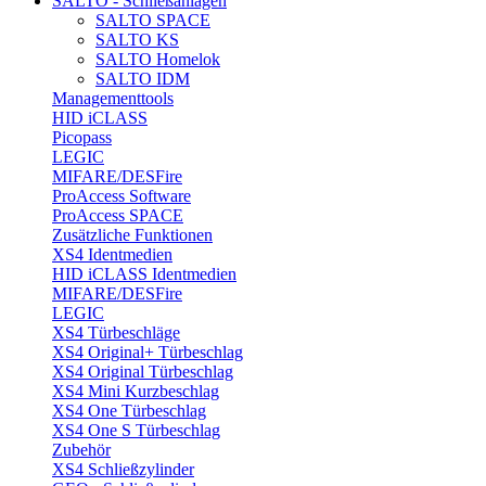
SALTO - Schließanlagen
SALTO SPACE
SALTO KS
SALTO Homelok
SALTO IDM
Managementtools
HID iCLASS
Picopass
LEGIC
MIFARE/DESFire
ProAccess Software
ProAccess SPACE
Zusätzliche Funktionen
XS4 Identmedien
HID iCLASS Identmedien
MIFARE/DESFire
LEGIC
XS4 Türbeschläge
XS4 Original+ Türbeschlag
XS4 Original Türbeschlag
XS4 Mini Kurzbeschlag
XS4 One Türbeschlag
XS4 One S Türbeschlag
Zubehör
XS4 Schließzylinder