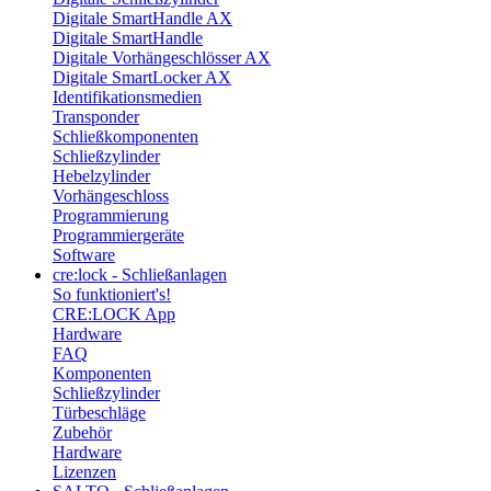
Digitale SmartHandle AX
Digitale SmartHandle
Digitale Vorhängeschlösser AX
Digitale SmartLocker AX
Identifikationsmedien
Transponder
Schließkomponenten
Schließzylinder
Hebelzylinder
Vorhängeschloss
Programmierung
Programmiergeräte
Software
cre:lock - Schließanlagen
So funktioniert's!
CRE:LOCK App
Hardware
FAQ
Komponenten
Schließzylinder
Türbeschläge
Zubehör
Hardware
Lizenzen