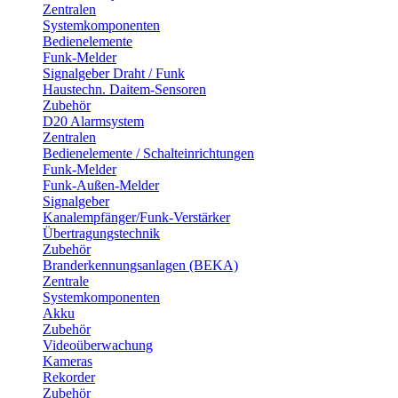
Zentralen
Systemkomponenten
Bedienelemente
Funk-Melder
Signalgeber Draht / Funk
Haustechn. Daitem-Sensoren
Zubehör
D20 Alarmsystem
Zentralen
Bedienelemente / Schalteinrichtungen
Funk-Melder
Funk-Außen-Melder
Signalgeber
Kanalempfänger/Funk-Verstärker
Übertragungstechnik
Zubehör
Branderkennungsanlagen (BEKA)
Zentrale
Systemkomponenten
Akku
Zubehör
Videoüberwachung
Kameras
Rekorder
Zubehör