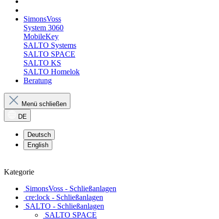
SimonsVoss
System 3060
MobileKey
SALTO Systems
SALTO SPACE
SALTO KS
SALTO Homelok
Beratung
Menü schließen
DE
Deutsch
English
Kategorie
SimonsVoss - Schließanlagen
cre:lock - Schließanlagen
SALTO - Schließanlagen
SALTO SPACE