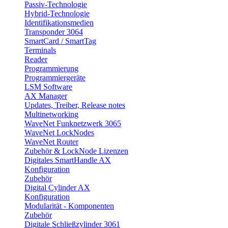
Passiv-Technologie
Hybrid-Technologie
Identifikationsmedien
Transponder 3064
SmartCard / SmartTag
Terminals
Reader
Programmierung
Programmiergeräte
LSM Software
AX Manager
Updates, Treiber, Release notes
Multinetworking
WaveNet Funknetzwerk 3065
WaveNet LockNodes
WaveNet Router
Zubehör & LockNode Lizenzen
Digitales SmartHandle AX
Konfiguration
Zubehör
Digital Cylinder AX
Konfiguration
Modularität - Komponenten
Zubehör
Digitale Schließzylinder 3061