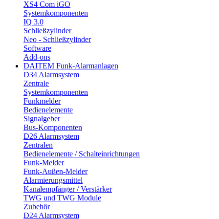
XS4 Com iGO
Systemkomponenten
IQ 3.0
Schließzylinder
Neo - Schließzylinder
Software
Add-ons
DAITEM Funk-Alarmanlagen
D34 Alarmsystem
Zentrale
Systemkomponenten
Funkmelder
Bedienelemente
Signalgeber
Bus-Komponenten
D26 Alarmsystem
Zentralen
Bedienelemente / Schalteinrichtungen
Funk-Melder
Funk-Außen-Melder
Alarmierungsmittel
Kanalempfänger / Verstärker
TWG und TWG Module
Zubehör
D24 Alarmsystem