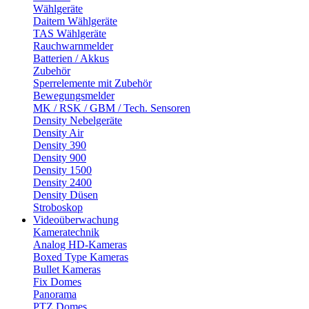
Wählgeräte
Daitem Wählgeräte
TAS Wählgeräte
Rauchwarnmelder
Batterien / Akkus
Zubehör
Sperrelemente mit Zubehör
Bewegungsmelder
MK / RSK / GBM / Tech. Sensoren
Density Nebelgeräte
Density Air
Density 390
Density 900
Density 1500
Density 2400
Density Düsen
Stroboskop
Videoüberwachung
Kameratechnik
Analog HD-Kameras
Boxed Type Kameras
Bullet Kameras
Fix Domes
Panorama
PTZ Domes