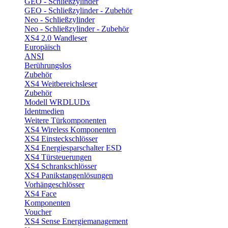
GEO - Schließzylinder
GEO - Schließzylinder - Zubehör
Neo - Schließzylinder
Neo - Schließzylinder - Zubehör
XS4 2.0 Wandleser
Europäisch
ANSI
Berührungslos
Zubehör
XS4 Weitbereichsleser
Zubehör
Modell WRDLUDx
Identmedien
Weitere Türkomponenten
XS4 Wireless Komponenten
XS4 Einsteckschlösser
XS4 Energiesparschalter ESD
XS4 Türsteuerungen
XS4 Schrankschlösser
XS4 Panikstangenlösungen
Vorhängeschlösser
XS4 Face
Komponenten
Voucher
XS4 Sense Energiemanagement