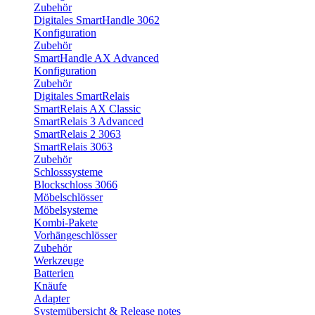
Zubehör
Digitales SmartHandle 3062
Konfiguration
Zubehör
SmartHandle AX Advanced
Konfiguration
Zubehör
Digitales SmartRelais
SmartRelais AX Classic
SmartRelais 3 Advanced
SmartRelais 2 3063
SmartRelais 3063
Zubehör
Schlosssysteme
Blockschloss 3066
Möbelschlösser
Möbelsysteme
Kombi-Pakete
Vorhängeschlösser
Zubehör
Werkzeuge
Batterien
Knäufe
Adapter
Systemübersicht & Release notes