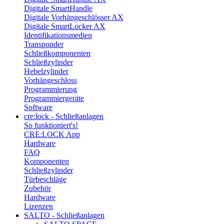
Digitale SmartHandle
Digitale Vorhängeschlösser AX
Digitale SmartLocker AX
Identifikationsmedien
Transponder
Schließkomponenten
Schließzylinder
Hebelzylinder
Vorhängeschloss
Programmierung
Programmiergeräte
Software
cre:lock - Schließanlagen
So funktioniert's!
CRE:LOCK App
Hardware
FAQ
Komponenten
Schließzylinder
Türbeschläge
Zubehör
Hardware
Lizenzen
SALTO - Schließanlagen