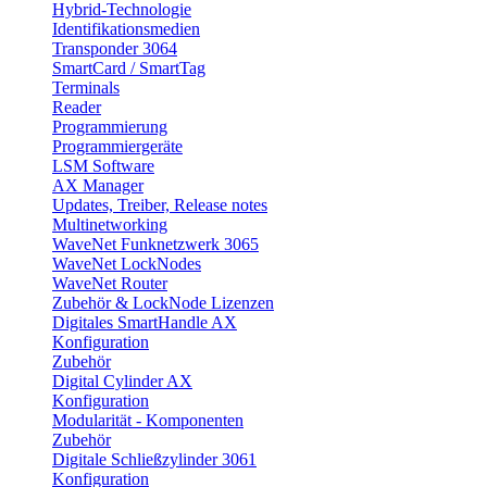
Hybrid-Technologie
Identifikationsmedien
Transponder 3064
SmartCard / SmartTag
Terminals
Reader
Programmierung
Programmiergeräte
LSM Software
AX Manager
Updates, Treiber, Release notes
Multinetworking
WaveNet Funknetzwerk 3065
WaveNet LockNodes
WaveNet Router
Zubehör & LockNode Lizenzen
Digitales SmartHandle AX
Konfiguration
Zubehör
Digital Cylinder AX
Konfiguration
Modularität - Komponenten
Zubehör
Digitale Schließzylinder 3061
Konfiguration