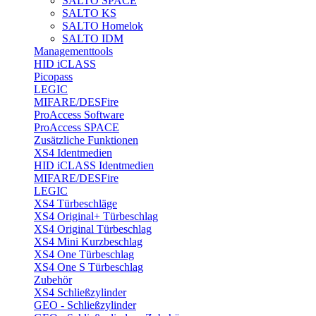
SALTO SPACE
SALTO KS
SALTO Homelok
SALTO IDM
Managementtools
HID iCLASS
Picopass
LEGIC
MIFARE/DESFire
ProAccess Software
ProAccess SPACE
Zusätzliche Funktionen
XS4 Identmedien
HID iCLASS Identmedien
MIFARE/DESFire
LEGIC
XS4 Türbeschläge
XS4 Original+ Türbeschlag
XS4 Original Türbeschlag
XS4 Mini Kurzbeschlag
XS4 One Türbeschlag
XS4 One S Türbeschlag
Zubehör
XS4 Schließzylinder
GEO - Schließzylinder