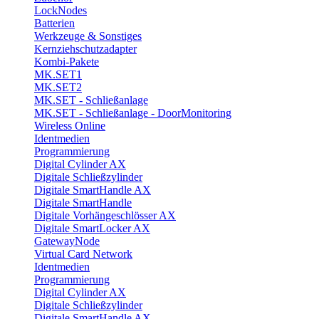
LockNodes
Batterien
Werkzeuge & Sonstiges
Kernziehschutzadapter
Kombi-Pakete
MK.SET1
MK.SET2
MK.SET - Schließanlage
MK.SET - Schließanlage - DoorMonitoring
Wireless Online
Identmedien
Programmierung
Digital Cylinder AX
Digitale Schließzylinder
Digitale SmartHandle AX
Digitale SmartHandle
Digitale Vorhängeschlösser AX
Digitale SmartLocker AX
GatewayNode
Virtual Card Network
Identmedien
Programmierung
Digital Cylinder AX
Digitale Schließzylinder
Digitale SmartHandle AX