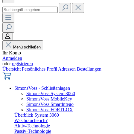
Menü schließen
Ihr Konto
Anmelden
oder
registrieren
Übersicht
Persönliches Profil
Adressen
Bestellungen
SimonsVoss - Schließanlagen
SimonsVoss System 3060
SimonsVoss MobileKey
SimonsVoss SmartIntego
SimonsVoss FORTLOX
Überblick System 3060
Was brauche ich?
Aktiv-Technologie
Passiv-Technologie