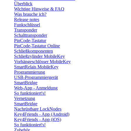
Überblick
Wichtige Hinweise & FAQ
Was brauche ich?
Release notes
Funkschlüssel
Transponder
Schalttransponder
PinCode-Tastatur
PinCode-Tastatur Online
Schließkomponenten
Schließzylinder MobileKey
Vorhängeschlösser MobileKey
SmartRelais MobileKey
Programmierung
USB-Programmiergerät
SmartBridge
Web-App - Anmeldung
So funktioniert's!
Vernetzung
SmartBridge
Nachrüstbare LockNodes
Key4Friends - App (Android)
Key4Friends - App (iOS)
So funktioniert's!
Zubehör