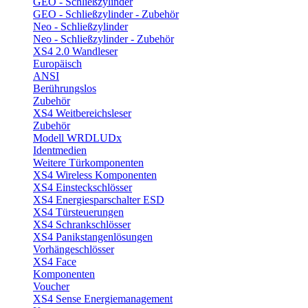
GEO - Schließzylinder
GEO - Schließzylinder - Zubehör
Neo - Schließzylinder
Neo - Schließzylinder - Zubehör
XS4 2.0 Wandleser
Europäisch
ANSI
Berührungslos
Zubehör
XS4 Weitbereichsleser
Zubehör
Modell WRDLUDx
Identmedien
Weitere Türkomponenten
XS4 Wireless Komponenten
XS4 Einsteckschlösser
XS4 Energiesparschalter ESD
XS4 Türsteuerungen
XS4 Schrankschlösser
XS4 Panikstangenlösungen
Vorhängeschlösser
XS4 Face
Komponenten
Voucher
XS4 Sense Energiemanagement