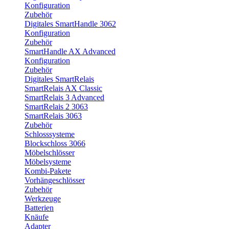
Konfiguration
Zubehör
Digitales SmartHandle 3062
Konfiguration
Zubehör
SmartHandle AX Advanced
Konfiguration
Zubehör
Digitales SmartRelais
SmartRelais AX Classic
SmartRelais 3 Advanced
SmartRelais 2 3063
SmartRelais 3063
Zubehör
Schlosssysteme
Blockschloss 3066
Möbelschlösser
Möbelsysteme
Kombi-Pakete
Vorhängeschlösser
Zubehör
Werkzeuge
Batterien
Knäufe
Adapter