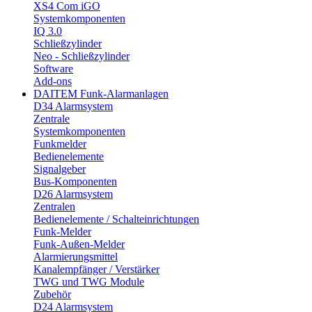
XS4 Com iGO
Systemkomponenten
IQ 3.0
Schließzylinder
Neo - Schließzylinder
Software
Add-ons
DAITEM Funk-Alarmanlagen
D34 Alarmsystem
Zentrale
Systemkomponenten
Funkmelder
Bedienelemente
Signalgeber
Bus-Komponenten
D26 Alarmsystem
Zentralen
Bedienelemente / Schalteinrichtungen
Funk-Melder
Funk-Außen-Melder
Alarmierungsmittel
Kanalempfänger / Verstärker
TWG und TWG Module
Zubehör
D24 Alarmsystem