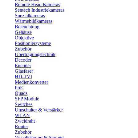
Remote Head Kameras
Sentech Industriekameras
Spezialkameras
Wärmebildkameras
Beleuchtung
Gehäuse
Objektive
Positioniersysteme
Zubehör
Übertragungstechnik
Decoder
Encoder
Glasfaser
HD-TVI
Medienkonverter
PoE
Quads
SFP Module
Switches
Umschalter & Verstärker
WLAN
Zweidraht
Router
Zubehör
Visualisierung & Storage