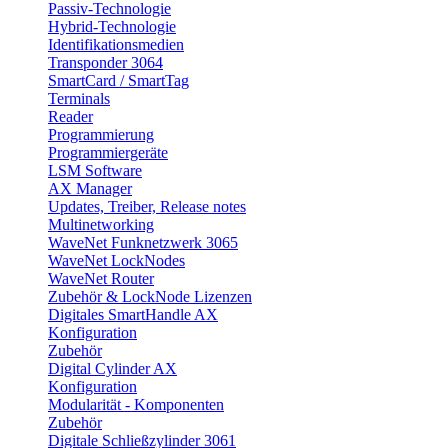
Passiv-Technologie
Hybrid-Technologie
Identifikationsmedien
Transponder 3064
SmartCard / SmartTag
Terminals
Reader
Programmierung
Programmiergeräte
LSM Software
AX Manager
Updates, Treiber, Release notes
Multinetworking
WaveNet Funknetzwerk 3065
WaveNet LockNodes
WaveNet Router
Zubehör & LockNode Lizenzen
Digitales SmartHandle AX
Konfiguration
Zubehör
Digital Cylinder AX
Konfiguration
Modularität - Komponenten
Zubehör
Digitale Schließzylinder 3061