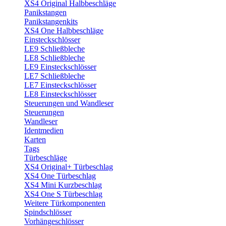
XS4 Original Halbbeschläge
Panikstangen
Panikstangenkits
XS4 One Halbbeschläge
Einsteckschlösser
LE9 Schließbleche
LE8 Schließbleche
LE9 Einsteckschlösser
LE7 Schließbleche
LE7 Einsteckschlösser
LE8 Einsteckschlösser
Steuerungen und Wandleser
Steuerungen
Wandleser
Identmedien
Karten
Tags
Türbeschläge
XS4 Original+ Türbeschlag
XS4 One Türbeschlag
XS4 Mini Kurzbeschlag
XS4 One S Türbeschlag
Weitere Türkomponenten
Spindschlösser
Vorhängeschlösser