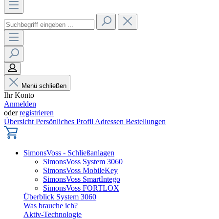
Menü schließen
Ihr Konto
Anmelden
oder
registrieren
Übersicht
Persönliches Profil
Adressen
Bestellungen
SimonsVoss - Schließanlagen
SimonsVoss System 3060
SimonsVoss MobileKey
SimonsVoss SmartIntego
SimonsVoss FORTLOX
Überblick System 3060
Was brauche ich?
Aktiv-Technologie