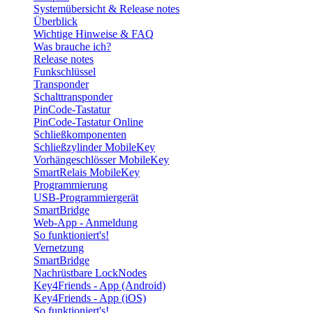
Systemübersicht & Release notes
Überblick
Wichtige Hinweise & FAQ
Was brauche ich?
Release notes
Funkschlüssel
Transponder
Schalttransponder
PinCode-Tastatur
PinCode-Tastatur Online
Schließkomponenten
Schließzylinder MobileKey
Vorhängeschlösser MobileKey
SmartRelais MobileKey
Programmierung
USB-Programmiergerät
SmartBridge
Web-App - Anmeldung
So funktioniert's!
Vernetzung
SmartBridge
Nachrüstbare LockNodes
Key4Friends - App (Android)
Key4Friends - App (iOS)
So funktioniert's!