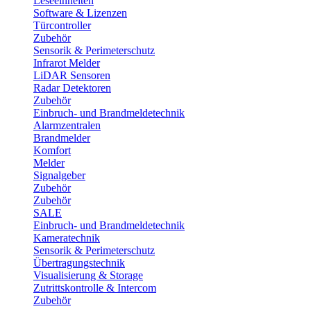
Leseeinheiten
Software & Lizenzen
Türcontroller
Zubehör
Sensorik & Perimeterschutz
Infrarot Melder
LiDAR Sensoren
Radar Detektoren
Zubehör
Einbruch- und Brandmeldetechnik
Alarmzentralen
Brandmelder
Komfort
Melder
Signalgeber
Zubehör
Zubehör
SALE
Einbruch- und Brandmeldetechnik
Kameratechnik
Sensorik & Perimeterschutz
Übertragungstechnik
Visualisierung & Storage
Zutrittskontrolle & Intercom
Zubehör