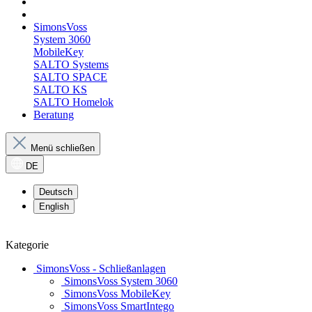
SimonsVoss
System 3060
MobileKey
SALTO Systems
SALTO SPACE
SALTO KS
SALTO Homelok
Beratung
Menü schließen
DE
Deutsch
English
Kategorie
SimonsVoss - Schließanlagen
SimonsVoss System 3060
SimonsVoss MobileKey
SimonsVoss SmartIntego