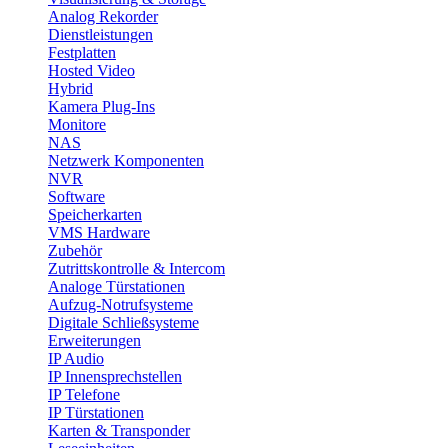
Analog Rekorder
Dienstleistungen
Festplatten
Hosted Video
Hybrid
Kamera Plug-Ins
Monitore
NAS
Netzwerk Komponenten
NVR
Software
Speicherkarten
VMS Hardware
Zubehör
Zutrittskontrolle & Intercom
Analoge Türstationen
Aufzug-Notrufsysteme
Digitale Schließsysteme
Erweiterungen
IP Audio
IP Innensprechstellen
IP Telefone
IP Türstationen
Karten & Transponder