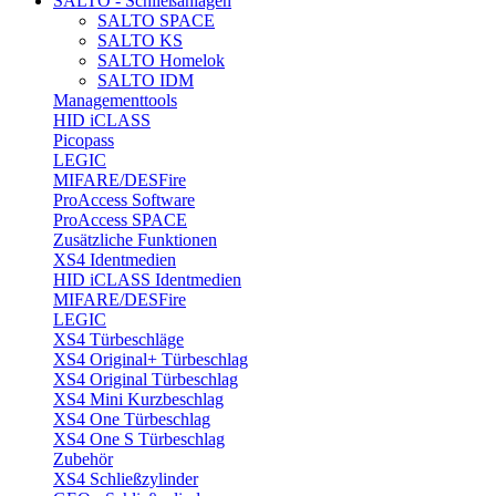
SALTO - Schließanlagen
SALTO SPACE
SALTO KS
SALTO Homelok
SALTO IDM
Managementtools
HID iCLASS
Picopass
LEGIC
MIFARE/DESFire
ProAccess Software
ProAccess SPACE
Zusätzliche Funktionen
XS4 Identmedien
HID iCLASS Identmedien
MIFARE/DESFire
LEGIC
XS4 Türbeschläge
XS4 Original+ Türbeschlag
XS4 Original Türbeschlag
XS4 Mini Kurzbeschlag
XS4 One Türbeschlag
XS4 One S Türbeschlag
Zubehör
XS4 Schließzylinder