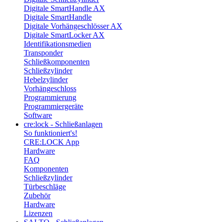
Digitale SmartHandle AX
Digitale SmartHandle
Digitale Vorhängeschlösser AX
Digitale SmartLocker AX
Identifikationsmedien
Transponder
Schließkomponenten
Schließzylinder
Hebelzylinder
Vorhängeschloss
Programmierung
Programmiergeräte
Software
cre:lock - Schließanlagen
So funktioniert's!
CRE:LOCK App
Hardware
FAQ
Komponenten
Schließzylinder
Türbeschläge
Zubehör
Hardware
Lizenzen