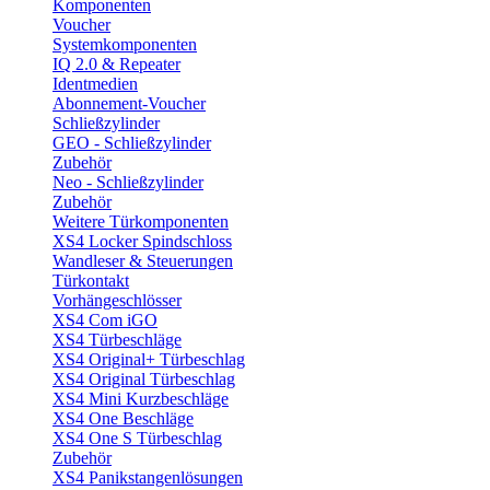
Komponenten
Voucher
Systemkomponenten
IQ 2.0 & Repeater
Identmedien
Abonnement-Voucher
Schließzylinder
GEO - Schließzylinder
Zubehör
Neo - Schließzylinder
Zubehör
Weitere Türkomponenten
XS4 Locker Spindschloss
Wandleser & Steuerungen
Türkontakt
Vorhängeschlösser
XS4 Com iGO
XS4 Türbeschläge
XS4 Original+ Türbeschlag
XS4 Original Türbeschlag
XS4 Mini Kurzbeschläge
XS4 One Beschläge
XS4 One S Türbeschlag
Zubehör
XS4 Panikstangenlösungen