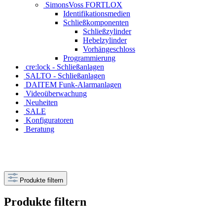
SimonsVoss FORTLOX
Identifikationsmedien
Schließkomponenten
Schließzylinder
Hebelzylinder
Vorhängeschloss
Programmierung
cre:lock - Schließanlagen
SALTO - Schließanlagen
DAITEM Funk-Alarmanlagen
Videoüberwachung
Neuheiten
SALE
Konfiguratoren
Beratung
Produkte filtern
Produkte filtern