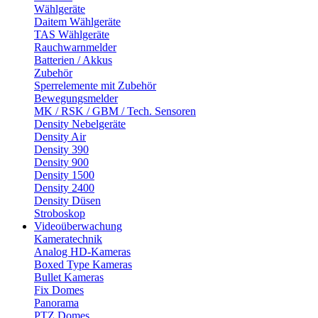
Wählgeräte
Daitem Wählgeräte
TAS Wählgeräte
Rauchwarnmelder
Batterien / Akkus
Zubehör
Sperrelemente mit Zubehör
Bewegungsmelder
MK / RSK / GBM / Tech. Sensoren
Density Nebelgeräte
Density Air
Density 390
Density 900
Density 1500
Density 2400
Density Düsen
Stroboskop
Videoüberwachung
Kameratechnik
Analog HD-Kameras
Boxed Type Kameras
Bullet Kameras
Fix Domes
Panorama
PTZ Domes