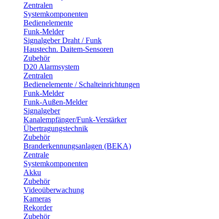
Zentralen
Systemkomponenten
Bedienelemente
Funk-Melder
Signalgeber Draht / Funk
Haustechn. Daitem-Sensoren
Zubehör
D20 Alarmsystem
Zentralen
Bedienelemente / Schalteinrichtungen
Funk-Melder
Funk-Außen-Melder
Signalgeber
Kanalempfänger/Funk-Verstärker
Übertragungstechnik
Zubehör
Branderkennungsanlagen (BEKA)
Zentrale
Systemkomponenten
Akku
Zubehör
Videoüberwachung
Kameras
Rekorder
Zubehör