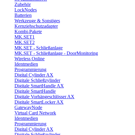
Zubehör
LockNodes
Batterien
Werkzeuge & Sonstiges
Kernziehschutzadapter
Kombi-Pakete
MK.SET1
MK.SET2
MK.SET - Schließanlage
MK.SET - Schließanlage - DoorMonitoring
Wireless Online
Identmedien
Programmierung
Digital Cylinder AX
Digitale Schließzylinder
Digitale SmartHandle AX
Digitale SmartHandle
Digitale Vorhängeschlösser AX
Digitale SmartLocker AX
GatewayNode
Virtual Card Network
Identmedien
Programmierung
Digital Cylinder AX
Digitale Schließzylinder