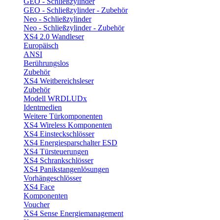
GEO - Schließzylinder
GEO - Schließzylinder - Zubehör
Neo - Schließzylinder
Neo - Schließzylinder - Zubehör
XS4 2.0 Wandleser
Europäisch
ANSI
Berührungslos
Zubehör
XS4 Weitbereichsleser
Zubehör
Modell WRDLUDx
Identmedien
Weitere Türkomponenten
XS4 Wireless Komponenten
XS4 Einsteckschlösser
XS4 Energiesparschalter ESD
XS4 Türsteuerungen
XS4 Schrankschlösser
XS4 Panikstangenlösungen
Vorhängeschlösser
XS4 Face
Komponenten
Voucher
XS4 Sense Energiemanagement