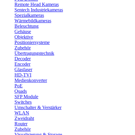
Remote Head Kameras
Sentech Industriekameras
Spezialkameras
Wärmebildkameras
Beleuchtung
Gehäuse
Objektive
Positioniersysteme
Zubehör
Übertragungstechnik
Decoder
Encoder
Glasfaser
HD-TVI
Medienkonverter
PoE
Quads
SFP Module
Switches
Umschalter & Verstärker
WLAN
Zweidraht
Router
Zubehör
Visualisierung & Storage