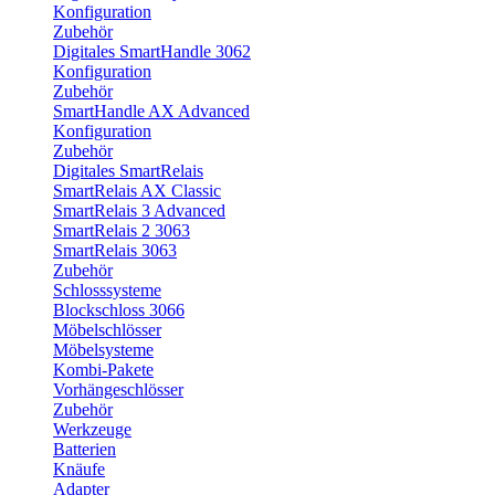
Konfiguration
Zubehör
Digitales SmartHandle 3062
Konfiguration
Zubehör
SmartHandle AX Advanced
Konfiguration
Zubehör
Digitales SmartRelais
SmartRelais AX Classic
SmartRelais 3 Advanced
SmartRelais 2 3063
SmartRelais 3063
Zubehör
Schlosssysteme
Blockschloss 3066
Möbelschlösser
Möbelsysteme
Kombi-Pakete
Vorhängeschlösser
Zubehör
Werkzeuge
Batterien
Knäufe
Adapter