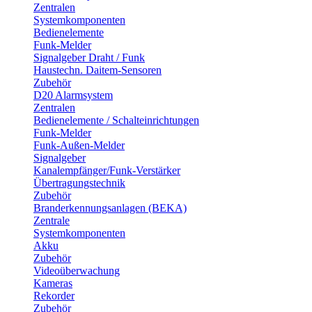
Zentralen
Systemkomponenten
Bedienelemente
Funk-Melder
Signalgeber Draht / Funk
Haustechn. Daitem-Sensoren
Zubehör
D20 Alarmsystem
Zentralen
Bedienelemente / Schalteinrichtungen
Funk-Melder
Funk-Außen-Melder
Signalgeber
Kanalempfänger/Funk-Verstärker
Übertragungstechnik
Zubehör
Branderkennungsanlagen (BEKA)
Zentrale
Systemkomponenten
Akku
Zubehör
Videoüberwachung
Kameras
Rekorder
Zubehör