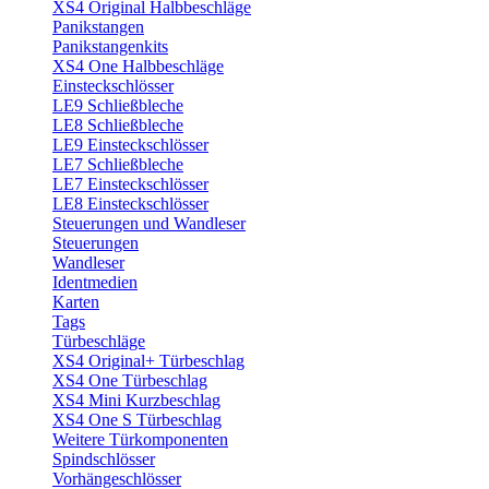
XS4 Original Halbbeschläge
Panikstangen
Panikstangenkits
XS4 One Halbbeschläge
Einsteckschlösser
LE9 Schließbleche
LE8 Schließbleche
LE9 Einsteckschlösser
LE7 Schließbleche
LE7 Einsteckschlösser
LE8 Einsteckschlösser
Steuerungen und Wandleser
Steuerungen
Wandleser
Identmedien
Karten
Tags
Türbeschläge
XS4 Original+ Türbeschlag
XS4 One Türbeschlag
XS4 Mini Kurzbeschlag
XS4 One S Türbeschlag
Weitere Türkomponenten
Spindschlösser
Vorhängeschlösser