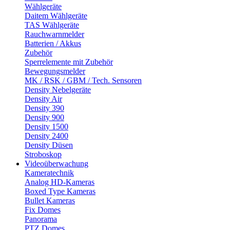
Wählgeräte
Daitem Wählgeräte
TAS Wählgeräte
Rauchwarnmelder
Batterien / Akkus
Zubehör
Sperrelemente mit Zubehör
Bewegungsmelder
MK / RSK / GBM / Tech. Sensoren
Density Nebelgeräte
Density Air
Density 390
Density 900
Density 1500
Density 2400
Density Düsen
Stroboskop
Videoüberwachung
Kameratechnik
Analog HD-Kameras
Boxed Type Kameras
Bullet Kameras
Fix Domes
Panorama
PTZ Domes