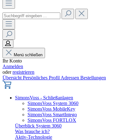
Menü schließen
Ihr Konto
Anmelden
oder
registrieren
Übersicht
Persönliches Profil
Adressen
Bestellungen
SimonsVoss - Schließanlagen
SimonsVoss System 3060
SimonsVoss MobileKey
SimonsVoss SmartIntego
SimonsVoss FORTLOX
Überblick System 3060
Was brauche ich?
Aktiv-Technologie