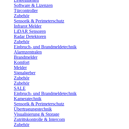
Leseeinheiten
Software & Lizenzen
Türcontroller
Zubehör
Sensorik & Perimeterschutz
Infrarot Melder
LiDAR Sensoren
Radar Detektoren
Zubehör
Einbruch- und Brandmeldetechnik
Alarmzentralen
Brandmelder
Komfort
Melder
Signalgeber
Zubehör
Zubehör
SALE
Einbruch- und Brandmeldetechnik
Kameratechnik
Sensorik & Perimeterschutz
Übertragungstechnik
Visualisierung & Storage
Zutrittskontrolle & Intercom
Zubehör