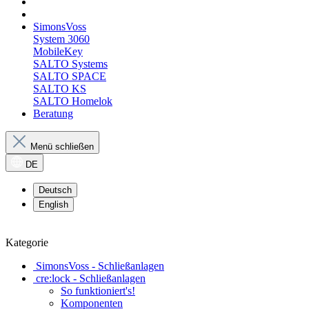
SimonsVoss
System 3060
MobileKey
SALTO Systems
SALTO SPACE
SALTO KS
SALTO Homelok
Beratung
Menü schließen
DE
Deutsch
English
Kategorie
SimonsVoss - Schließanlagen
cre:lock - Schließanlagen
So funktioniert's!
Komponenten