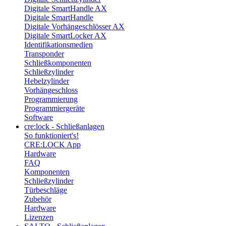
Digitale SmartHandle AX
Digitale SmartHandle
Digitale Vorhängeschlösser AX
Digitale SmartLocker AX
Identifikationsmedien
Transponder
Schließkomponenten
Schließzylinder
Hebelzylinder
Vorhängeschloss
Programmierung
Programmiergeräte
Software
cre:lock - Schließanlagen
So funktioniert's!
CRE:LOCK App
Hardware
FAQ
Komponenten
Schließzylinder
Türbeschläge
Zubehör
Hardware
Lizenzen