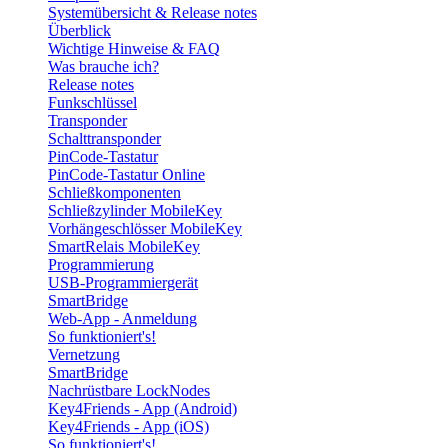
Systemübersicht & Release notes
Überblick
Wichtige Hinweise & FAQ
Was brauche ich?
Release notes
Funkschlüssel
Transponder
Schalttransponder
PinCode-Tastatur
PinCode-Tastatur Online
Schließkomponenten
Schließzylinder MobileKey
Vorhängeschlösser MobileKey
SmartRelais MobileKey
Programmierung
USB-Programmiergerät
SmartBridge
Web-App - Anmeldung
So funktioniert's!
Vernetzung
SmartBridge
Nachrüstbare LockNodes
Key4Friends - App (Android)
Key4Friends - App (iOS)
So funktioniert's!