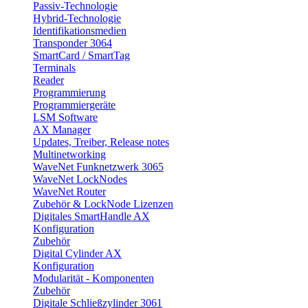
Passiv-Technologie
Hybrid-Technologie
Identifikationsmedien
Transponder 3064
SmartCard / SmartTag
Terminals
Reader
Programmierung
Programmiergeräte
LSM Software
AX Manager
Updates, Treiber, Release notes
Multinetworking
WaveNet Funknetzwerk 3065
WaveNet LockNodes
WaveNet Router
Zubehör & LockNode Lizenzen
Digitales SmartHandle AX
Konfiguration
Zubehör
Digital Cylinder AX
Konfiguration
Modularität - Komponenten
Zubehör
Digitale Schließzylinder 3061