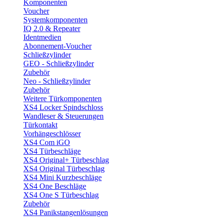
Komponenten
Voucher
Systemkomponenten
IQ 2.0 & Repeater
Identmedien
Abonnement-Voucher
Schließzylinder
GEO - Schließzylinder
Zubehör
Neo - Schließzylinder
Zubehör
Weitere Türkomponenten
XS4 Locker Spindschloss
Wandleser & Steuerungen
Türkontakt
Vorhängeschlösser
XS4 Com iGO
XS4 Türbeschläge
XS4 Original+ Türbeschlag
XS4 Original Türbeschlag
XS4 Mini Kurzbeschläge
XS4 One Beschläge
XS4 One S Türbeschlag
Zubehör
XS4 Panikstangenlösungen