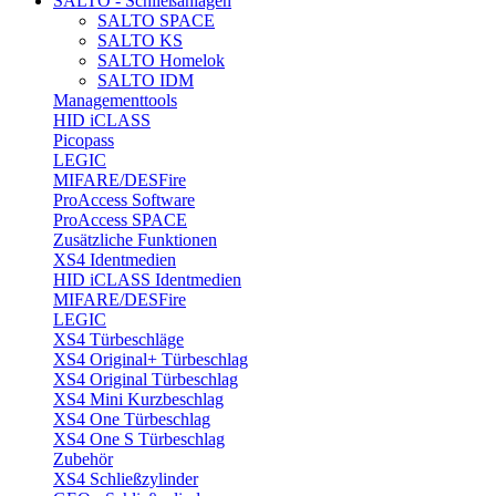
SALTO - Schließanlagen
SALTO SPACE
SALTO KS
SALTO Homelok
SALTO IDM
Managementtools
HID iCLASS
Picopass
LEGIC
MIFARE/DESFire
ProAccess Software
ProAccess SPACE
Zusätzliche Funktionen
XS4 Identmedien
HID iCLASS Identmedien
MIFARE/DESFire
LEGIC
XS4 Türbeschläge
XS4 Original+ Türbeschlag
XS4 Original Türbeschlag
XS4 Mini Kurzbeschlag
XS4 One Türbeschlag
XS4 One S Türbeschlag
Zubehör
XS4 Schließzylinder