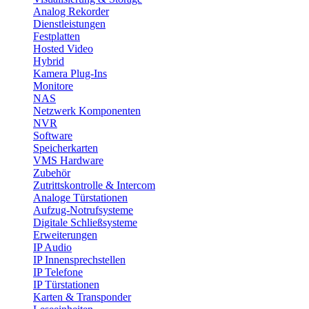
Analog Rekorder
Dienstleistungen
Festplatten
Hosted Video
Hybrid
Kamera Plug-Ins
Monitore
NAS
Netzwerk Komponenten
NVR
Software
Speicherkarten
VMS Hardware
Zubehör
Zutrittskontrolle & Intercom
Analoge Türstationen
Aufzug-Notrufsysteme
Digitale Schließsysteme
Erweiterungen
IP Audio
IP Innensprechstellen
IP Telefone
IP Türstationen
Karten & Transponder