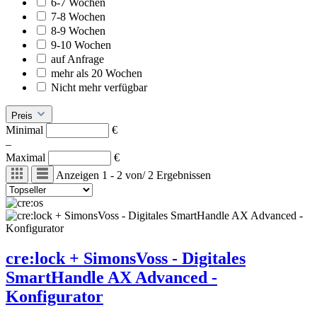
6-7 Wochen
7-8 Wochen
8-9 Wochen
9-10 Wochen
auf Anfrage
mehr als 20 Wochen
Nicht mehr verfügbar
Preis
Minimal
€
–
Maximal
€
Anzeigen
1 - 2
von
/
2
Ergebnissen
cre:lock + SimonsVoss - Digitales
SmartHandle AX Advanced -
Konfigurator