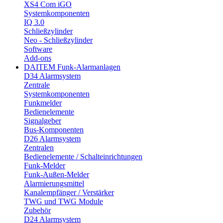
XS4 Com iGO
Systemkomponenten
IQ 3.0
Schließzylinder
Neo - Schließzylinder
Software
Add-ons
DAITEM Funk-Alarmanlagen
D34 Alarmsystem
Zentrale
Systemkomponenten
Funkmelder
Bedienelemente
Signalgeber
Bus-Komponenten
D26 Alarmsystem
Zentralen
Bedienelemente / Schalteinrichtungen
Funk-Melder
Funk-Außen-Melder
Alarmierungsmittel
Kanalempfänger / Verstärker
TWG und TWG Module
Zubehör
D24 Alarmsystem