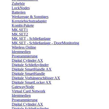
Zubehör
LockNodes
Batterien
Werkzeuge & Sonstiges
Kernziehschutzadapter
Kombi-Pakete
MK.SET1
MK.SET2
MK.SET - Schließanlage
MK.SET - Schließanlage - DoorMonitoring
Wireless Online
Identmedien
Programmierung
Digital Cylinder AX
Digitale Schließzylinder
Digitale SmartHandle AX
Digitale SmartHandle
Digitale Vorhängeschlösser AX
Digitale SmartLocker AX
GatewayNode
Virtual Card Network
Identmedien
Programmierung
Digital Cylinder AX
Digitale Schließzylinder