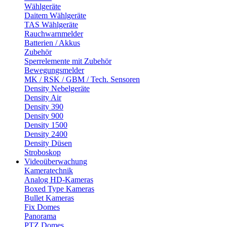
Wählgeräte
Daitem Wählgeräte
TAS Wählgeräte
Rauchwarnmelder
Batterien / Akkus
Zubehör
Sperrelemente mit Zubehör
Bewegungsmelder
MK / RSK / GBM / Tech. Sensoren
Density Nebelgeräte
Density Air
Density 390
Density 900
Density 1500
Density 2400
Density Düsen
Stroboskop
Videoüberwachung
Kameratechnik
Analog HD-Kameras
Boxed Type Kameras
Bullet Kameras
Fix Domes
Panorama
PTZ Domes