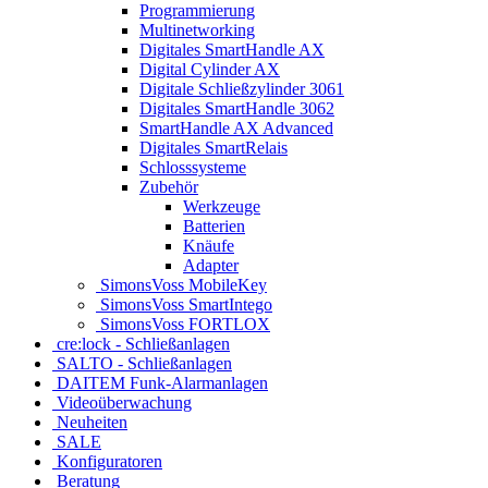
Programmierung
Multinetworking
Digitales SmartHandle AX
Digital Cylinder AX
Digitale Schließzylinder 3061
Digitales SmartHandle 3062
SmartHandle AX Advanced
Digitales SmartRelais
Schlosssysteme
Zubehör
Werkzeuge
Batterien
Knäufe
Adapter
SimonsVoss MobileKey
SimonsVoss SmartIntego
SimonsVoss FORTLOX
cre:lock - Schließanlagen
SALTO - Schließanlagen
DAITEM Funk-Alarmanlagen
Videoüberwachung
Neuheiten
SALE
Konfiguratoren
Beratung