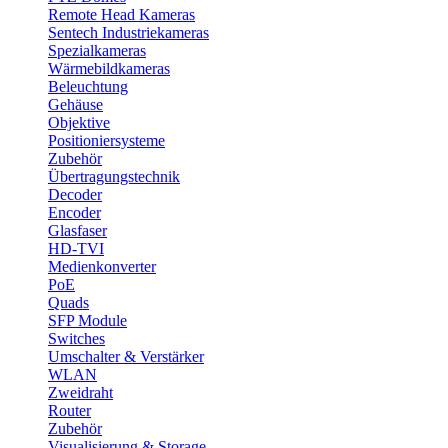
Remote Head Kameras
Sentech Industriekameras
Spezialkameras
Wärmebildkameras
Beleuchtung
Gehäuse
Objektive
Positioniersysteme
Zubehör
Übertragungstechnik
Decoder
Encoder
Glasfaser
HD-TVI
Medienkonverter
PoE
Quads
SFP Module
Switches
Umschalter & Verstärker
WLAN
Zweidraht
Router
Zubehör
Visualisierung & Storage