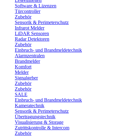
Leseeinheiten
Software & Lizenzen
Türcontroller
Zubehör
Sensorik & Perimeterschutz
Infrarot Melder
LiDAR Sensoren
Radar Detektoren
Zubehör
Einbruch- und Brandmeldetechnik
Alarmzentralen
Brandmelder
Komfort
Melder
Signalgeber
Zubehör
Zubehör
SALE
Einbruch- und Brandmeldetechnik
Kameratechnik
Sensorik & Perimeterschutz
Übertragungstechnik
Visualisierung & Storage
Zutrittskontrolle & Intercom
Zubehör