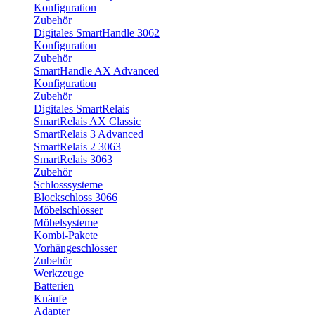
Konfiguration
Zubehör
Digitales SmartHandle 3062
Konfiguration
Zubehör
SmartHandle AX Advanced
Konfiguration
Zubehör
Digitales SmartRelais
SmartRelais AX Classic
SmartRelais 3 Advanced
SmartRelais 2 3063
SmartRelais 3063
Zubehör
Schlosssysteme
Blockschloss 3066
Möbelschlösser
Möbelsysteme
Kombi-Pakete
Vorhängeschlösser
Zubehör
Werkzeuge
Batterien
Knäufe
Adapter