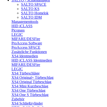
SALTO - Schließanlagen
SALTO SPACE
SALTO KS
SALTO Homelok
SALTO IDM
Managementtools
HID iCLASS
Picopass
LEGIC
MIFARE/DESFire
ProAccess Software
ProAccess SPACE
Zusätzliche Funktionen
XS4 Identmedien
HID iCLASS Identmedien
MIFARE/DESFire
LEGIC
XS4 Türbeschläge
XS4 Original+ Türbeschlag
XS4 Original Türbeschlag
XS4 Mini Kurzbeschlag
XS4 One Türbeschlag
XS4 One S Türbeschlag
Zubehör
XS4 Schließzylinder