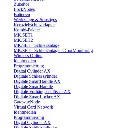
Zubehör
LockNodes
Batterien
Werkzeuge & Sonstiges
Kernziehschutzadapter
Kombi-Pakete
MK.SET1
MK.SET2
MK.SET - Schließanlage
MK.SET - Schließanlage - DoorMonitoring
Wireless Online
Identmedien
Programmierung
Digital Cylinder AX
Digitale Schließzylinder
Digitale SmartHandle AX
Digitale SmartHandle
Digitale Vorhängeschlösser AX
Digitale SmartLocker AX
GatewayNode
Virtual Card Network
Identmedien
Programmierung
Digital Cylinder AX
Digitale Schließzylinder