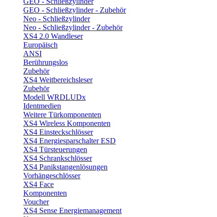
GEO - Schließzylinder
GEO - Schließzylinder - Zubehör
Neo - Schließzylinder
Neo - Schließzylinder - Zubehör
XS4 2.0 Wandleser
Europäisch
ANSI
Berührungslos
Zubehör
XS4 Weitbereichsleser
Zubehör
Modell WRDLUDx
Identmedien
Weitere Türkomponenten
XS4 Wireless Komponenten
XS4 Einsteckschlösser
XS4 Energiesparschalter ESD
XS4 Türsteuerungen
XS4 Schrankschlösser
XS4 Panikstangenlösungen
Vorhängeschlösser
XS4 Face
Komponenten
Voucher
XS4 Sense Energiemanagement