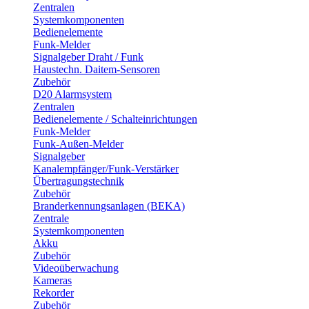
Zentralen
Systemkomponenten
Bedienelemente
Funk-Melder
Signalgeber Draht / Funk
Haustechn. Daitem-Sensoren
Zubehör
D20 Alarmsystem
Zentralen
Bedienelemente / Schalteinrichtungen
Funk-Melder
Funk-Außen-Melder
Signalgeber
Kanalempfänger/Funk-Verstärker
Übertragungstechnik
Zubehör
Branderkennungsanlagen (BEKA)
Zentrale
Systemkomponenten
Akku
Zubehör
Videoüberwachung
Kameras
Rekorder
Zubehör