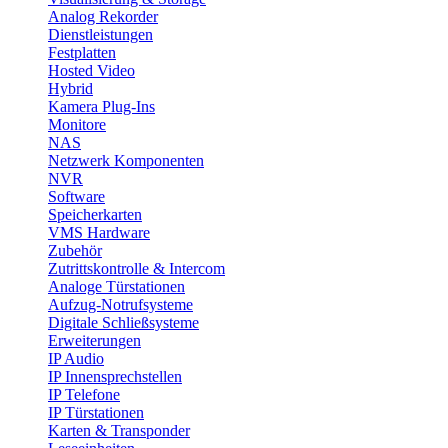
Analog Rekorder
Dienstleistungen
Festplatten
Hosted Video
Hybrid
Kamera Plug-Ins
Monitore
NAS
Netzwerk Komponenten
NVR
Software
Speicherkarten
VMS Hardware
Zubehör
Zutrittskontrolle & Intercom
Analoge Türstationen
Aufzug-Notrufsysteme
Digitale Schließsysteme
Erweiterungen
IP Audio
IP Innensprechstellen
IP Telefone
IP Türstationen
Karten & Transponder