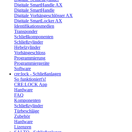
Digitale SmartHandle AX
Digitale SmartHandle
Digitale Vorhängeschlösser AX
Digitale SmartLocker AX
Identifikationsmedien
Transponder
Schließkomponenten
Schließzylinder
Hebelzylinder
Vorhängeschloss
Programmierung
Programmiergeräte
Software
cre:lock - Schließanlagen
So funktioniert's!
CRE:LOCK App
Hardware
FAQ
Komponenten
Schließzylinder
Türbeschläge
Zubehör
Hardware
Lizenzen