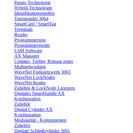
Passiv-Technologie
Hybrid-Technologie
Identifikationsmedien
Transponder 3064
SmartCard / SmartTag
Terminals
Reader
Programmierung
Programmiergeräte
LSM Software
AX Manager
Updates, Treiber, Release notes
Multinetworking
WaveNet Funknetzwerk 3065
WaveNet LockNodes
WaveNet Router
Zubehör & LockNode Lizenzen
Digitales SmartHandle AX
Konfiguration
Zubehör
Digital Cylinder AX
Konfiguration
Modularität - Komponenten
Zubehör
Digitale Schließzylinder 3061