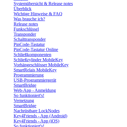
Systemübersicht & Release notes
Überblick
Wichtige Hinweise & FAQ
Was brauche ich?
Release notes
Funkschlüssel
Transponder
Schalttransponder
PinCode-Tastatur
PinCode-Tastatur Online
Schließkomponenten
Schließzylinder MobileKey
Vorhängeschlösser MobileKey
SmartRelais MobileKey
Programmierung
USB-Programmiergerät
SmartBridge
Web-App - Anmeldung
So funktioniert's!
Vernetzung
SmartBridge
Nachrüstbare LockNodes
Key4Friends - App (Android)
Key4Friends - App (iOS)
So funktioniert's!