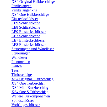
XS4 Original Halbbeschläge
Panikstangen
Panikstangenkits
XS4 One Halbbeschläge
Einsteckschlösser
LE9 Schließbleche
LE8 Schließbleche
LE9 Einsteckschlösser
LE7 Schließbleche
LE7 Einsteckschlösser
LE8 Einsteckschlösser
Steuerungen und Wandleser
Steuerungen
Wandleser
Identmedien
Karten
Tags
Türbeschläge
XS4 Original+ Türbeschlag
XS4 One Türbeschlag
XS4 Mini Kurzbeschlag
XS4 One S Türbeschlag
Weitere Türkomponenten
Spindschlösser
Vorhängeschlösser