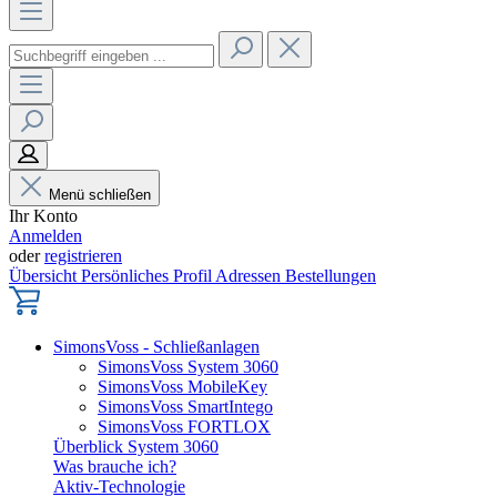
Menü schließen
Ihr Konto
Anmelden
oder
registrieren
Übersicht
Persönliches Profil
Adressen
Bestellungen
SimonsVoss - Schließanlagen
SimonsVoss System 3060
SimonsVoss MobileKey
SimonsVoss SmartIntego
SimonsVoss FORTLOX
Überblick System 3060
Was brauche ich?
Aktiv-Technologie