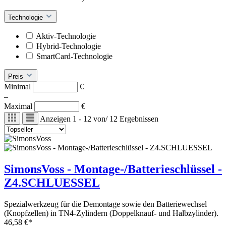
Technologie
Aktiv-Technologie
Hybrid-Technologie
SmartCard-Technologie
Preis
Minimal
€
–
Maximal
€
Anzeigen
1 - 12
von
/
12
Ergebnissen
SimonsVoss - Montage-/Batterieschlüssel -
Z4.SCHLUESSEL
Spezialwerkzeug für die Demontage sowie den Batteriewechsel
(Knopfzellen) in TN4-Zylindern (Doppelknauf- und Halbzylinder).
46,58 €*