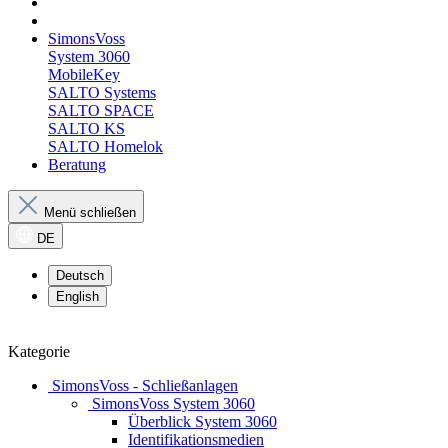
SimonsVoss
System 3060
MobileKey
SALTO Systems
SALTO SPACE
SALTO KS
SALTO Homelok
Beratung
Menü schließen
DE
Deutsch
English
Kategorie
SimonsVoss - Schließanlagen
SimonsVoss System 3060
Überblick System 3060
Identifikationsmedien