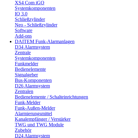
XS4 Com iGO
Systemkomponenten
IQ 3.0
Schließzylinder
Neo - Schließzylinder
Software
Add-ons
DAITEM Funk-Alarmanlagen
D34 Alarmsystem
Zentrale
Systemkomponenten
Funkmelder
Bedienelemente
Signalgeber
Bus-Komponenten
D26 Alarmsystem
Zentralen
Bedienelemente / Schalteinrichtungen
Funk-Melder
Funk-Außen-Melder
Alarmierungsmittel
Kanalempfänger / Verstärker
TWG und TWG Module
Zubehör
D24 Alarmsystem