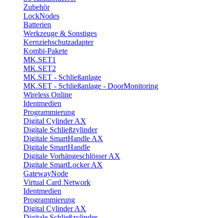
Zubehör
LockNodes
Batterien
Werkzeuge & Sonstiges
Kernziehschutzadapter
Kombi-Pakete
MK.SET1
MK.SET2
MK.SET - Schließanlage
MK.SET - Schließanlage - DoorMonitoring
Wireless Online
Identmedien
Programmierung
Digital Cylinder AX
Digitale Schließzylinder
Digitale SmartHandle AX
Digitale SmartHandle
Digitale Vorhängeschlösser AX
Digitale SmartLocker AX
GatewayNode
Virtual Card Network
Identmedien
Programmierung
Digital Cylinder AX
Digitale Schließzylinder