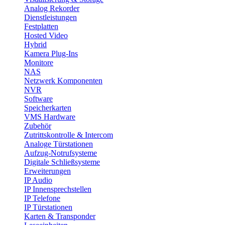
Analog Rekorder
Dienstleistungen
Festplatten
Hosted Video
Hybrid
Kamera Plug-Ins
Monitore
NAS
Netzwerk Komponenten
NVR
Software
Speicherkarten
VMS Hardware
Zubehör
Zutrittskontrolle & Intercom
Analoge Türstationen
Aufzug-Notrufsysteme
Digitale Schließsysteme
Erweiterungen
IP Audio
IP Innensprechstellen
IP Telefone
IP Türstationen
Karten & Transponder