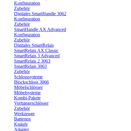
Konfiguration
Zubehör
Digitales SmartHandle 3062
Konfiguration
Zubehör
SmartHandle AX Advanced
Konfiguration
Zubehör
Digitales SmartRelais
SmartRelais AX Classic
SmartRelais 3 Advanced
SmartRelais 2 3063
SmartRelais 3063
Zubehör
Schlosssysteme
Blockschloss 3066
Möbelschlösser
Möbelsysteme
Kombi-Pakete
Vorhängeschlösser
Zubehör
Werkzeuge
Batterien
Knäufe
Adapter