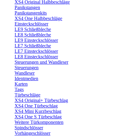
XS4 Original Halbbeschläge
Panikstangen
Panikstangenkits
XS4 One Halbbeschläge
Einsteckschlösser
LE9 Schließbleche
LE8 Schließbleche
LE9 Einsteckschlösser
LE7 Schließbleche
LE7 Einsteckschlösser
LE8 Einsteckschlösser
Steuerungen und Wandleser
Steuerungen
Wandleser
Identmedien
Karten
Tags
Türbeschläge
XS4 Original+ Türbeschlag
XS4 One Türbeschlag
XS4 Mini Kurzbeschlag
XS4 One S Türbeschlag
Weitere Türkomponenten
Spindschlösser
Vorhängeschlösser