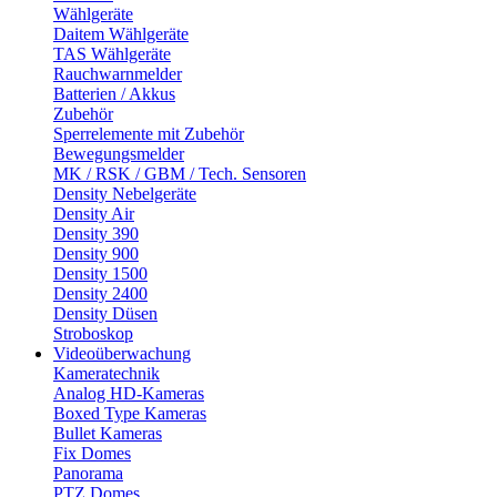
Wählgeräte
Daitem Wählgeräte
TAS Wählgeräte
Rauchwarnmelder
Batterien / Akkus
Zubehör
Sperrelemente mit Zubehör
Bewegungsmelder
MK / RSK / GBM / Tech. Sensoren
Density Nebelgeräte
Density Air
Density 390
Density 900
Density 1500
Density 2400
Density Düsen
Stroboskop
Videoüberwachung
Kameratechnik
Analog HD-Kameras
Boxed Type Kameras
Bullet Kameras
Fix Domes
Panorama
PTZ Domes