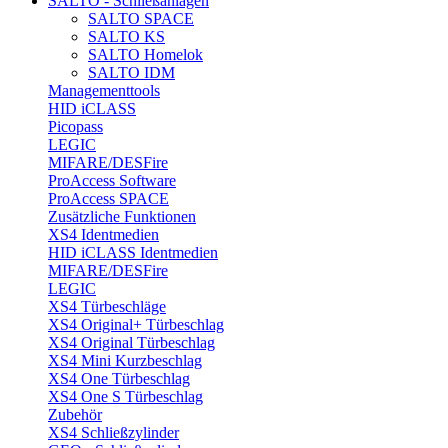
SALTO - Schließanlagen
SALTO SPACE
SALTO KS
SALTO Homelok
SALTO IDM
Managementtools
HID iCLASS
Picopass
LEGIC
MIFARE/DESFire
ProAccess Software
ProAccess SPACE
Zusätzliche Funktionen
XS4 Identmedien
HID iCLASS Identmedien
MIFARE/DESFire
LEGIC
XS4 Türbeschläge
XS4 Original+ Türbeschlag
XS4 Original Türbeschlag
XS4 Mini Kurzbeschlag
XS4 One Türbeschlag
XS4 One S Türbeschlag
Zubehör
XS4 Schließzylinder