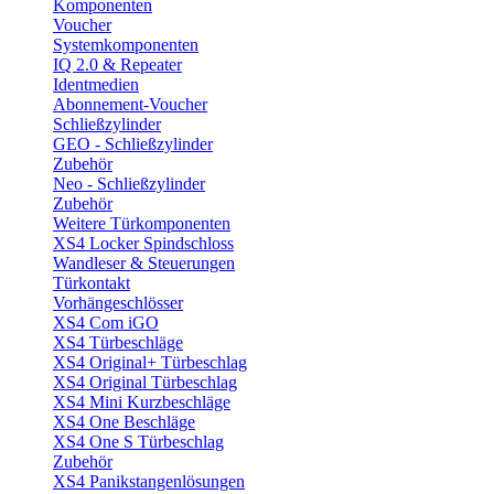
Komponenten
Voucher
Systemkomponenten
IQ 2.0 & Repeater
Identmedien
Abonnement-Voucher
Schließzylinder
GEO - Schließzylinder
Zubehör
Neo - Schließzylinder
Zubehör
Weitere Türkomponenten
XS4 Locker Spindschloss
Wandleser & Steuerungen
Türkontakt
Vorhängeschlösser
XS4 Com iGO
XS4 Türbeschläge
XS4 Original+ Türbeschlag
XS4 Original Türbeschlag
XS4 Mini Kurzbeschläge
XS4 One Beschläge
XS4 One S Türbeschlag
Zubehör
XS4 Panikstangenlösungen