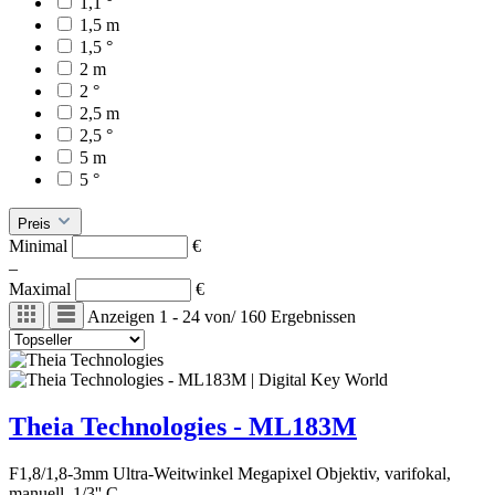
1,1 °
1,5 m
1,5 °
2 m
2 °
2,5 m
2,5 °
5 m
5 °
Preis
Minimal
€
–
Maximal
€
Anzeigen
1 - 24
von
/
160
Ergebnissen
Theia Technologies - ML183M
F1,8/1,8-3mm Ultra-Weitwinkel Megapixel Objektiv, varifokal,
manuell, 1/3'' C