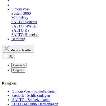
SimonsVoss
System 3060
MobileKey
SALTO Systems
SALTO SPACE
SALTO KS
SALTO Homelok
Beratung
Menü schließen
DE
Deutsch
English
Kategorie
SimonsVoss - Schließanlagen
cre:lock - Schließanlagen
SALTO - Schließanlagen
DAITEM Funk-Alarmanlagen