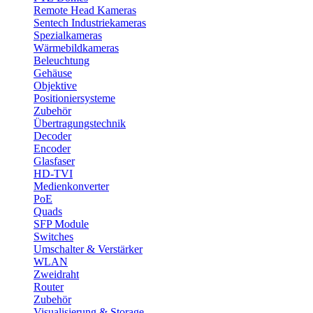
Remote Head Kameras
Sentech Industriekameras
Spezialkameras
Wärmebildkameras
Beleuchtung
Gehäuse
Objektive
Positioniersysteme
Zubehör
Übertragungstechnik
Decoder
Encoder
Glasfaser
HD-TVI
Medienkonverter
PoE
Quads
SFP Module
Switches
Umschalter & Verstärker
WLAN
Zweidraht
Router
Zubehör
Visualisierung & Storage