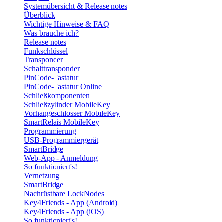
Systemübersicht & Release notes
Überblick
Wichtige Hinweise & FAQ
Was brauche ich?
Release notes
Funkschlüssel
Transponder
Schalttransponder
PinCode-Tastatur
PinCode-Tastatur Online
Schließkomponenten
Schließzylinder MobileKey
Vorhängeschlösser MobileKey
SmartRelais MobileKey
Programmierung
USB-Programmiergerät
SmartBridge
Web-App - Anmeldung
So funktioniert's!
Vernetzung
SmartBridge
Nachrüstbare LockNodes
Key4Friends - App (Android)
Key4Friends - App (iOS)
So funktioniert's!