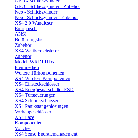
GEO - Schließzylinder
GEO - Schließzylinder - Zubehör
Neo - Schließzylinder
Neo - Schließzylinder - Zubehör
XS4 2.0 Wandleser
Europäisch
ANSI
Berührungslos
Zubehör
XS4 Weitbereichsleser
Zubehör
Modell WRDLUDx
Identmedien
Weitere Türkomponenten
XS4 Wireless Komponenten
XS4 Einsteckschlösser
XS4 Energiesparschalter ESD
XS4 Türsteuerungen
XS4 Schrankschlösser
XS4 Panikstangenlösungen
Vorhängeschlösser
XS4 Face
Komponenten
Voucher
XS4 Sense Energiemanagement