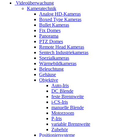
Videoüberwachung
Kameratechnik
Analog HD-Kameras
Boxed Type Kameras
Bullet Kameras
Fix Domes
Panorama
PTZ Domes
Remote Head Kameras
Sentech Industriekameras
Spezialkameras
Wärmebildkameras
Beleuchtung
Gehäuse
Objektive
Auto-Iris
DC Blende
feste Brennweite
i-CS-Iris
manuelle Blende
Motorzoom
P-Iris
variable Brennweite
Zubehör
Positioniersysteme