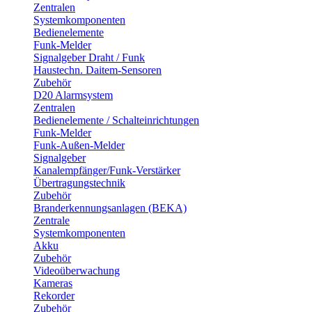
Zentralen
Systemkomponenten
Bedienelemente
Funk-Melder
Signalgeber Draht / Funk
Haustechn. Daitem-Sensoren
Zubehör
D20 Alarmsystem
Zentralen
Bedienelemente / Schalteinrichtungen
Funk-Melder
Funk-Außen-Melder
Signalgeber
Kanalempfänger/Funk-Verstärker
Übertragungstechnik
Zubehör
Branderkennungsanlagen (BEKA)
Zentrale
Systemkomponenten
Akku
Zubehör
Videoüberwachung
Kameras
Rekorder
Zubehör