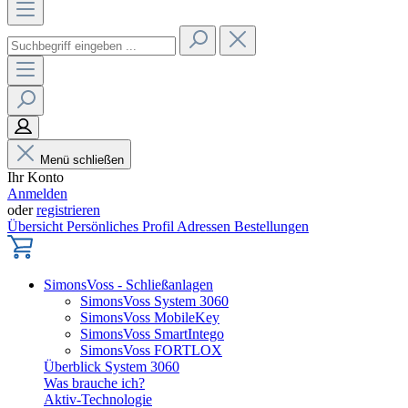
Menü schließen
Ihr Konto
Anmelden
oder
registrieren
Übersicht
Persönliches Profil
Adressen
Bestellungen
SimonsVoss - Schließanlagen
SimonsVoss System 3060
SimonsVoss MobileKey
SimonsVoss SmartIntego
SimonsVoss FORTLOX
Überblick System 3060
Was brauche ich?
Aktiv-Technologie