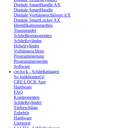
Digitale SmartHandle AX
Digitale SmartHandle
Digitale Vorhängeschlösser AX
Digitale SmartLocker AX
Identifikationsmedien
Transponder
Schließkomponenten
Schließzylinder
Hebelzylinder
Vorhängeschloss
Programmierung
Programmiergeräte
Software
cre:lock - Schließanlagen
So funktioniert's!
CRE:LOCK App
Hardware
FAQ
Komponenten
Schließzylinder
Türbeschläge
Zubehör
Hardware
Lizenzen