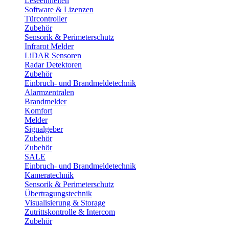
Leseeinheiten
Software & Lizenzen
Türcontroller
Zubehör
Sensorik & Perimeterschutz
Infrarot Melder
LiDAR Sensoren
Radar Detektoren
Zubehör
Einbruch- und Brandmeldetechnik
Alarmzentralen
Brandmelder
Komfort
Melder
Signalgeber
Zubehör
Zubehör
SALE
Einbruch- und Brandmeldetechnik
Kameratechnik
Sensorik & Perimeterschutz
Übertragungstechnik
Visualisierung & Storage
Zutrittskontrolle & Intercom
Zubehör