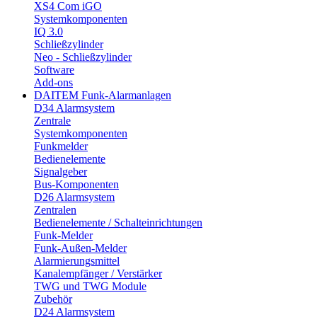
XS4 Com iGO
Systemkomponenten
IQ 3.0
Schließzylinder
Neo - Schließzylinder
Software
Add-ons
DAITEM Funk-Alarmanlagen
D34 Alarmsystem
Zentrale
Systemkomponenten
Funkmelder
Bedienelemente
Signalgeber
Bus-Komponenten
D26 Alarmsystem
Zentralen
Bedienelemente / Schalteinrichtungen
Funk-Melder
Funk-Außen-Melder
Alarmierungsmittel
Kanalempfänger / Verstärker
TWG und TWG Module
Zubehör
D24 Alarmsystem