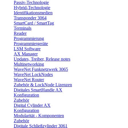
Passiv-Technologie
Hybrid-Technologie
Identifikationsmedien
Transponder 3064
SmartCard / SmartTag
Terminals
Reader
Programmierung
Programmiergeräte
LSM Software
AX Manager
Updates, Treiber, Release notes
Multinetworking
WaveNet Funknetzwerk 3065
WaveNet LockNodes
WaveNet Router
Zubehör & LockNode Lizenzen
Digitales SmartHandle AX
Konfiguration
Zubehör
Digital Cylinder AX
Konfiguration
Modularität - Komponenten
Zubehör
Digitale Schließzylinder 3061